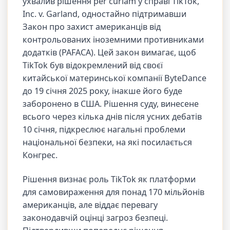
ухвалив рішення per curiam у справі TikTok,
Inc. v. Garland, одностайно підтримавши
Закон про захист американців від
контрольованих іноземними противниками
додатків (PAFACA). Цей закон вимагає, щоб
TikTok був відокремлений від своєї
китайської материнської компанії ByteDance
до 19 січня 2025 року, інакше його буде
заборонено в США. Рішення суду, винесене
всього через кілька днів після усних дебатів
10 січня, підкреслює нагальні проблеми
національної безпеки, на які посилається
Конгрес.
Рішення визнає роль TikTok як платформи
для самовираження для понад 170 мільйонів
американців, але віддає перевагу
законодавчій оцінці загроз безпеці.