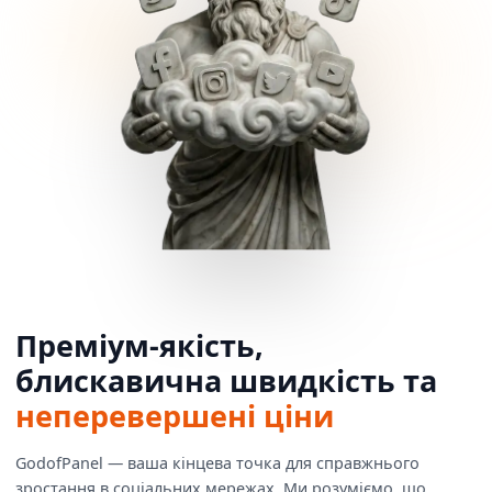
Преміум-якість,
блискавична швидкість та
неперевершені ціни
GodofPanel — ваша кінцева точка для справжнього
зростання в соціальних мережах. Ми розуміємо, що