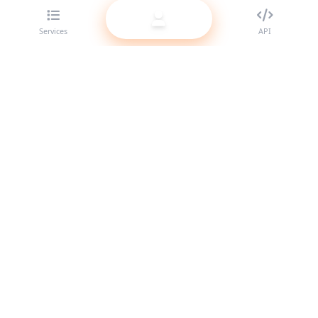
Services
API
The best SMM panel provider for resellers. Boost your social
media presence with our high-quality services.
System Online
Quick Links
Services
API Docs