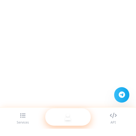
Services
API