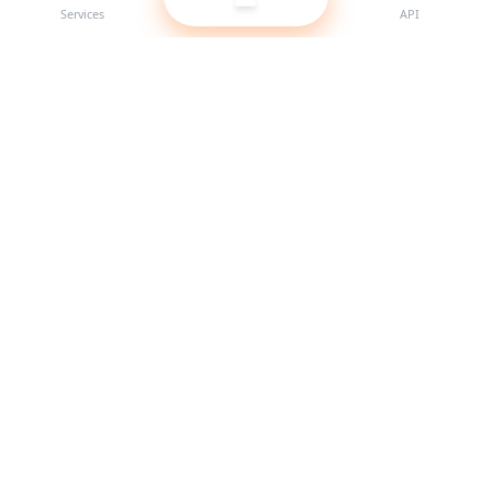
Services
API
Der beste SMM-Panel-Anbieter für Reseller. Stärke deine
Social-Media-Präsenz mit unseren hochwertigen Services.
System online
Schnellzugriffe
Services
API-Dokumentation
Nutzungsbedingungen
Support