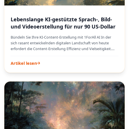
Lebenslange KI-gestützte Sprach-, Bild-
und Videoerstellung für nur 90 US-Dollar
Bündeln Sie Ihre KI-Content-Erstellung mit 1ForAll AI In der
sich rasant entwickelnden digitalen Landschaft von heute
erfordert die Content-Erstellung Effizienz und Vielseitigkeit.
Das Jonglieren mit mehreren KI-Tools für Text-to-Speech,
Bildgenerierung und Videoproduktion kann ein
Artikel lesen
zeitaufwändiger und komplexer Prozess sein. 1ForAll AI ist eine
leistungsstarke Lösung, die darauf abzielt, das einzige KI-
Abonnement zu sein, das Ersteller jemals benötigen werden.
Diese umfassende Plattform konsolidiert eine breite Palette
von KI-Funktionalitäten in einer einzigen, intuitiven Oberfläche,
strafft Arbeitsabläufe und erschließt beispiellose kreative
Potenziale. Von der Generierung realistischer Voiceovers bis
hin zur Erstellung beeindruckender Grafiken und
ansprechender Videos – 1ForAll AI ermöglicht es Benutzern,
vielfältige Inhalte zu produzieren, ohne sich mit der
Verwaltung unterschiedlicher Abonnements oder Tools