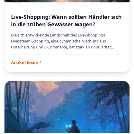
herumschlagen zu müssen.
Live-Shopping: Wann sollten Händler sich
in die trüben Gewässer wagen?
Die sich entwickelnde Landschaft des Live-Shoppings
Livestream-Shopping, eine dynamische Mischung aus
Unterhaltung und E-Commerce, hat stark an Popularität
gewonnen und verändert die Art und Weise, wie Verbraucher
Produkte entdecken und kaufen. Während Social-Media-
Artikel lesen
Plattformen und Influencer-Kooperationen sein Wachstum
befeuert haben, beobachten etablierte Einzelhändler diese
lebendige Entwicklung oft mit Vorsicht. Die Verlockung
direkter Kundeninteraktion und Impulskäufe ist unbestreitbar,
doch die Investitionen in Technologie, Content-Erstellung und
Personal können entmutigend wirken. Dieser aufstrebende
Kanal birgt trotz seines Potenzials komplexe Überlegungen für
Unternehmen, die an traditionelle Einzelhandelsmodelle
gewöhnt sind. Zu verstehen, wann und wie man sich auf den
Live-Shopping-Zug aufsetzt, ist entscheidend für Einzelhändler,
die innovativ sein und eine neue Welle von Käufern gewinnen
wollen.