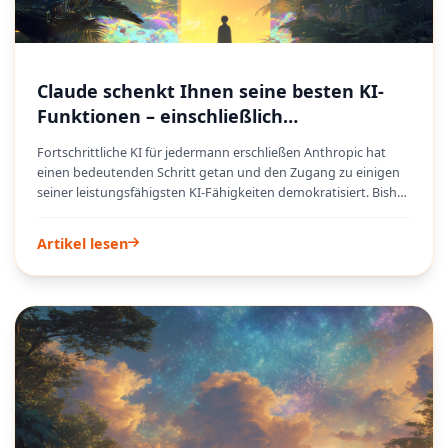
Claude schenkt Ihnen seine besten KI-
Funktionen – einschließlich
Dateigenerierung und App-Integration –
Fortschrittliche KI für jedermann erschließen Anthropic hat
kostenlos
einen bedeutenden Schritt getan und den Zugang zu einigen
seiner leistungsfähigsten KI-Fähigkeiten demokratisiert. Bisher
nur Premium-Abonnenten vorbehaltene erweiterte
Funktionen wie Dateierstellung, Konnektoren und anpassbare
Artikel lesen
Skills sind jetzt für alle kostenlosen Claude-Nutzer verfügbar.
Dieser Schritt beseitigt eine große Hürde und macht
hochentwickelte KI-Tools für den alltäglichen Gebrauch und
eine breitere Akzeptanz zugänglich. Das Upgrade umfasst auch
verbesserte Sprach- und Bildersuche sowie die Fähigkeit,
längere Gespräche zu führen, was das Erlebnis für alle im
kostenlosen Tarif weiter bereichert.