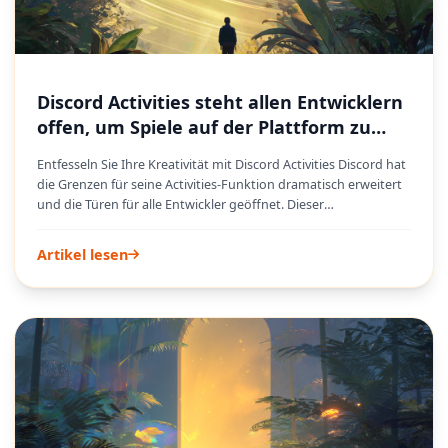
Discord Activities steht allen Entwicklern
offen, um Spiele auf der Plattform zu
erstellen
Entfesseln Sie Ihre Kreativität mit Discord Activities Discord hat
die Grenzen für seine Activities-Funktion dramatisch erweitert
und die Türen für alle Entwickler geöffnet. Dieser
entscheidende Schritt bedeutet, dass die Erstellung und
Veröffentlichung von Spielen, Musikerlebnissen und anderen
Artikel lesen
interaktiven Inhalten direkt auf Discord jetzt für ein viel
breiteres Publikum Realität ist. Stellen Sie sich vor, Sie springen
während eines Sprachanrufs nahtlos mit Freunden in ein Spiel,
ohne zusätzliche Downloads oder komplizierte Setups. Discord
Activities wurde entwickelt, um diese gemeinsamen Erlebnisse
zum Leben zu erwecken und Ihre Sprachanrufe in dynamische
Zentren für Unterhaltung und Zusammenarbeit zu
verwandeln.