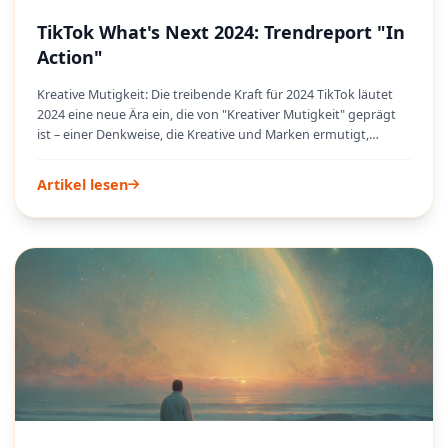
TikTok What's Next 2024: Trendreport "In
Action"
Kreative Mutigkeit: Die treibende Kraft für 2024 TikTok läutet
2024 eine neue Ära ein, die von "Kreativer Mutigkeit" geprägt
ist – einer Denkweise, die Kreative und Marken ermutigt,
Grenzen zu überschreiten und den Status quo neu zu erfinden.
Hier geht es nicht nur darum, kühn zu sein; es ist eine starke
Artikel lesen
Mischung aus Neugier, Vorstellungskraft, Verletzlichkeit und
Mut. Auf TikTok führt dieser Ansatz zu tieferen Community-
Verbindungen und einem klareren Verständnis dessen, was bei
den Zielgruppen wirklich ankommt. Die Plattform fördert ein
Umfeld, in dem das Unbekannte und Unangenehme
Wachstumskatalysatoren sind, und bewegt sich über eine
einzige "richtige Antwort" hinaus, um ein Spektrum von
Interessen und Perspektiven zu umarmen.