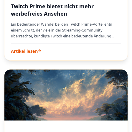
Twitch Prime bietet nicht mehr
werbefreies Ansehen
Ein bedeutender Wandel bei den Twitch Prime-VorteilenIn
einem Schritt, der viele in der Streaming-Community
überraschte, kündigte Twitch eine bedeutende Änderung
seines hochgeschätzten Twitch Prime-Abonnements an. Ab
dem 14. September 2018 würden neue Twitch Prime-Mitglieder
Artikel lesen
nicht mehr den Vorteil des universellen werbefreien Streamens
erhalten. Diese Änderung stellte eine bemerkenswerte Abkehr
von einem der Kernvorteile dar, die Twitch Prime seit seiner
Einführung im Jahr 2016 zu einer überzeugenden
Abonnementoption gemacht hatten. Für bestehende
Mitglieder erfolgte die Umstellung etwas gestaffelter:
Monatliche Abonnenten behielten das werbefreie Streamen bis
zum 15. Oktober 2018. Personen mit einem Jahresabonnement
oder die vor der Septemberfrist auf einen Jahresplan
umgestiegen waren, konnten die ununterbrochenen Streams
bis zur nächsten Verlängerung genießen. Diese Entscheidung
signalisierte eine strategische Neuausrichtung der Plattform,
die darauf abzielte, ihre Angebote und Einnahmequellen neu
zu gestalten.