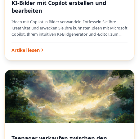
KI-Bilder mit Copilot erstellen und
bearbeiten
Ideen mit Copilot in Bilder verwandeln Entfesseln Sie Ihre
Kreativität und erwecken Sie Ihre kühnsten Ideen mit Microsoft
Copilot, Ihrem intuitiven KI-Bildgenerator und -Editor, zum
Leben. Egal, ob Sie Anfänger sind, der seine ersten Schritte in
die Welt der KI-Kunst macht, oder ein erfahrener Kreativer, der
Artikel lesen
einen optimierten Workflow sucht, Copilot bietet eine
leistungsstarke und dennoch zugängliche Plattform zum
Erstellen einzigartiger visueller Elemente. Vorbei sind die Zeiten
komplexer Software und steiler Lernkurven; Copilot ermöglicht
es Ihnen, atemberaubende Bilder aus einfachen
Textaufforderungen zu generieren und macht die KI-
Bilderstellung für jedermann zur alltäglichen Möglichkeit.
Teenager verkaufen zwischen den