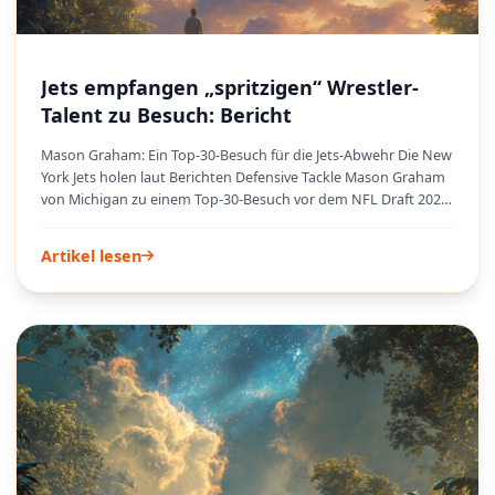
Jets empfangen „spritzigen“ Wrestler-
Talent zu Besuch: Bericht
Mason Graham: Ein Top-30-Besuch für die Jets-Abwehr Die New
York Jets holen laut Berichten Defensive Tackle Mason Graham
von Michigan zu einem Top-30-Besuch vor dem NFL Draft 2025.
Dieser Besuch signalisiert das große Interesse der Jets, ihre
Defensive Line mit einem hochkarätigen Talent zu verstärken.
Artikel lesen
Graham, ein Ausnahmespieler in Michigan, hat für seine
disruptive Spielweise viel Aufmerksamkeit auf sich gezogen
und gilt als möglicher Erstrunden-Pick. Die Jets, die mit dem 7.
Wahlrecht an der Reihe sind, sind in einer hervorragenden
Position, um einen Elite-Talent wie Graham zu verpflichten,
insbesondere wenn er in Mock Drafts aufgrund von Faktoren,
die Teams zögern lassen könnten, etwas abfällt.