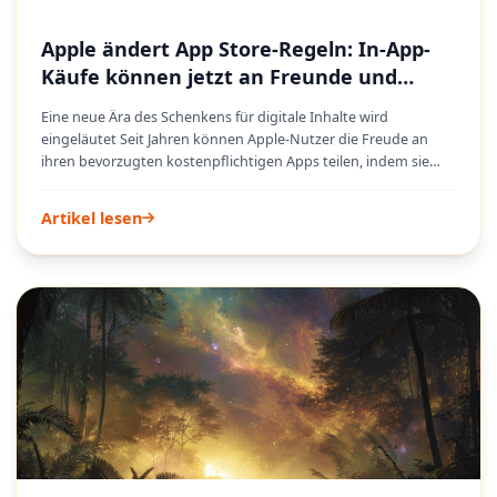
Apple ändert App Store-Regeln: In-App-
Käufe können jetzt an Freunde und
Familie verschenkt werden
Eine neue Ära des Schenkens für digitale Inhalte wird
eingeläutet Seit Jahren können Apple-Nutzer die Freude an
ihren bevorzugten kostenpflichtigen Apps teilen, indem sie
diese direkt über den App Store verschenken. Es gab jedoch
eine wesentliche Einschränkung: die Unfähigkeit, diese
Artikel lesen
Geschenkfunktion auf die unzähligen In-App-Käufe
auszuweiten, die unsere App-Erlebnisse bereichern. Ob es
darum geht, Premium-Funktionen freizuschalten, virtuelle
Währung in einem Spiel zu erwerben oder einen exklusiven
Dienst innerhalb einer App zu abonnieren, diese digitalen
Güter blieben für Geschenke unzugänglich. Diese neue
Richtlinienänderung von Apple schließt diese Lücke endlich
und ermöglicht es Nutzern, mehr als nur die App selbst zu
teilen, sondern auch die Erweiterungen, die diese Apps
besonders machen.