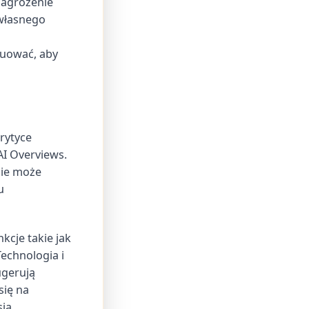
zagrożenie
 własnego
luować, aby
rytyce
AI Overviews.
nie może
u
kcje takie jak
echnologia i
ugerują
się na
ją.