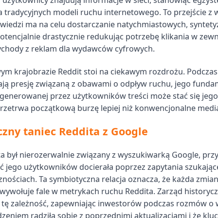
i użytkownicy znajdują informacje w sieci, stanowiąc egzyst
a tradycyjnych modeli ruchu internetowego. To przejście z
owiedzi ma na celu dostarczanie natychmiastowych, synte
otencjalnie drastycznie redukując potrzebę klikania w zew
zychody z reklam dla wydawców cyfrowych.
ym krajobrazie Reddit stoi na ciekawym rozdrożu. Podczas
ją presję związaną z obawami o odpływ ruchu, jego fund
 generowanej przez użytkowników treści może stać się jeg
 przetrwa początkową burzę lepiej niż konwencjonalne medi
zny taniec Reddita z Google
a był nierozerwalnie związany z wyszukiwarką Google, prz
ć jego użytkowników docierała poprzez zapytania szukają
znościach. Ta symbiotyczna relacja oznacza, że każda zmia
wywołuje fale w metrykach ruchu Reddita. Zarząd historycz
 tę zależność, zapewniając inwestorów podczas rozmów o 
zeniem radziła sobie z poprzednimi aktualizacjami i że kl