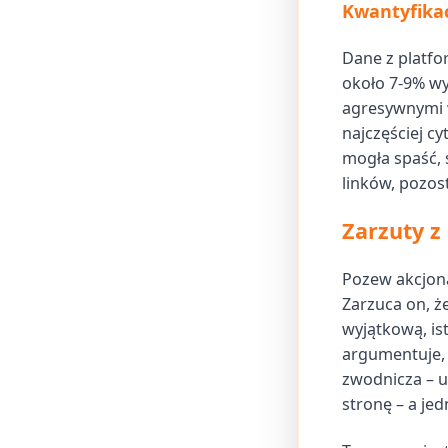
Kwantyfikac
Dane z platfo
około 7-9% wy
agresywnymi w
najczęściej c
mogła spaść, 
linków, pozos
Zarzuty z
Pozew akcjona
Zarzuca on, ż
wyjątkową, is
argumentuje, 
zwodnicza – u
stronę – a je