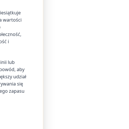
iesiątkuje
a wartości
e
ołeczność,
ść i
nii lub
 powód, aby
ększy udział
ywania się
wego zapasu