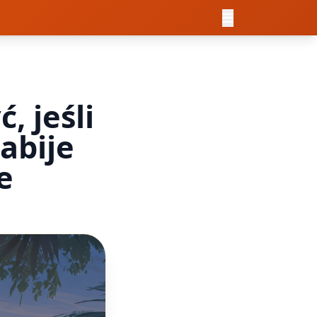
, jeśli
abije
e