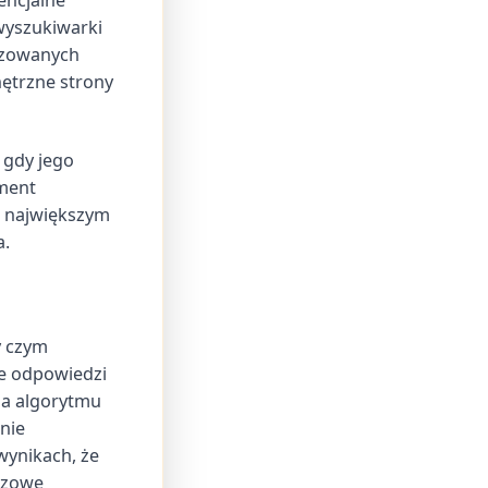
encjalne
 wyszukiwarki
tyzowanych
nętrzne strony
 gdy jego
ament
o największym
a.
y czym
ce odpowiedzi
na algorytmu
nie
wynikach, że
uczowe