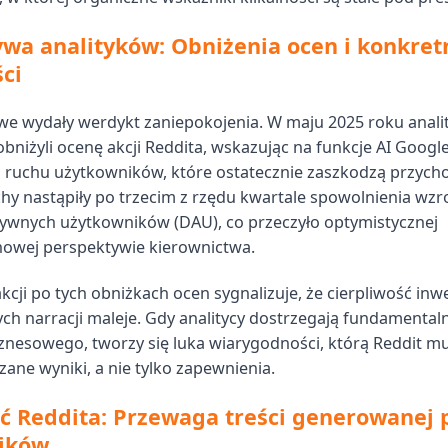
wa analityków: Obniżenia ocen i konkret
ci
we wydały werdykt zaniepokojenia. W maju 2025 roku analit
obniżyli ocenę akcji Reddita, wskazując na funkcje AI Google
a ruchu użytkowników, które ostatecznie zaszkodzą przyc
chy nastąpiły po trzecim z rzędu kwartale spowolnienia wzr
ywnych użytkowników (DAU), co przeczyło optymistycznej
nowej perspektywie kierownictwa.
kcji po tych obniżkach ocen sygnalizuje, że cierpliwość in
ch narracji maleje. Gdy analitycy dostrzegają fundamenta
znesowego, tworzy się luka wiarygodności, którą Reddit mu
ane wyniki, a nie tylko zapewnienia.
 Reddita: Przewaga treści generowanej 
ików