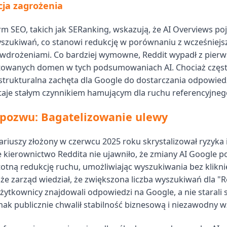
ja zagrożenia
rm SEO, takich jak SERanking, wskazują, że AI Overviews poj
szukiwań, co stanowi redukcję w porównaniu z wcześniejsz
drożeniami. Co bardziej wymowne, Reddit wypadł z pierwsz
ytowanych domen w tych podsumowaniach AI. Chociaż częst
strukturalna zachęta dla Google do dostarczania odpowiedzi
taje stałym czynnikiem hamującym dla ruchu referencyjneg
 pozwu: Bagatelizowanie ulewy
riuszy złożony w czerwcu 2025 roku skrystalizował ryzyka 
e kierownictwo Reddita nie ujawniło, że zmiany AI Google 
totną redukcję ruchu, umożliwiając wyszukiwania bez klikni
że zarząd wiedział, że zwiększona liczba wyszukiwań dla "R
żytkownicy znajdowali odpowiedzi na Google, a nie starali 
dnak publicznie chwalił stabilność biznesową i niezawodny w