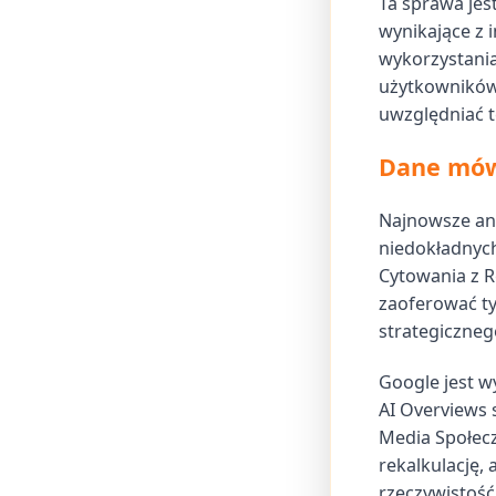
Ta sprawa jes
wynikające z 
wykorzystania
użytkowników
uwzględniać t
Dane mówi
Najnowsze ana
niedokładnych
Cytowania z R
zaoferować t
strategiczneg
Google jest w
AI Overviews 
Media Społeczn
rekalkulację,
rzeczywistość,