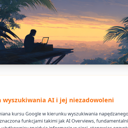
 wyszukiwania AI i jej niezadowoleni
iana kursu Google w kierunku wyszukiwania napędzanego
 oznaczona funkcjami takimi jak AI Overviews, fundamentaln