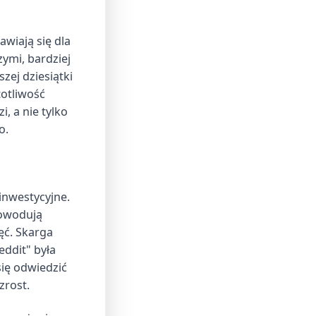
awiają się dla
ymi, bardziej
ej dziesiątki
otliwość
, a nie tylko
o.
inwestycyjne.
powodują
ęć. Skarga
eddit" była
się odwiedzić
zrost.