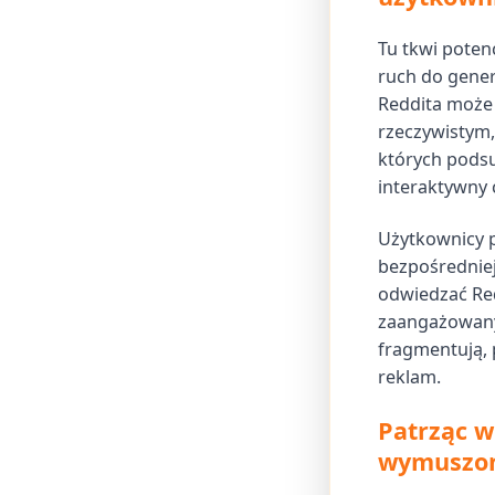
Tu tkwi potenc
ruch do gener
Reddita może 
rzeczywistym,
których podsu
interaktywny c
Użytkownicy 
bezpośredniej
odwiedzać Red
zaangażowanyc
fragmentują, 
reklam.
Patrząc w
wymuszon