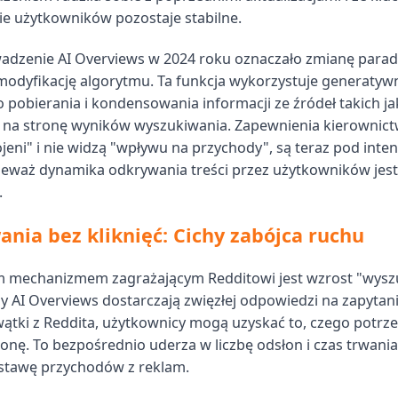
e użytkowników pozostaje stabilne.
adzenie AI Overviews w 2024 roku oznaczało zmianę parad
 modyfikację algorytmu. Ta funkcja wykorzystuje generatyw
o pobierania i kondensowania informacji ze źródeł takich ja
na stronę wyników wyszukiwania. Zapewnienia kierownictw
jeni" i nie widzą "wpływu na przychody", są teraz pod int
ieważ dynamika odkrywania treści przez użytkowników jest
.
nia bez kliknięć: Cichy zabójca ruchu
mechanizmem zagrażającym Redditowi jest wzrost "wysz
dy AI Overviews dostarczają zwięzłej odpowiedzi na zapytani
wątki z Reddita, użytkownicy mogą uzyskać to, czego potrze
ronę. To bezpośrednio uderza w liczbę odsłon i czas trwania 
stawę przychodów z reklam.