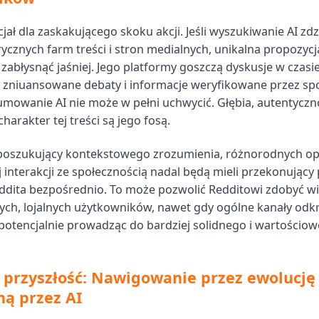
jał dla zaskakującego skoku akcji. Jeśli wyszukiwanie AI zdz
ycznych farm treści i stron medialnych, unikalna propozycj
zabłysnąć jaśniej. Jego platformy goszczą dyskusje w czasi
 zniuansowane debaty i informacje weryfikowane przez sp
mowanie AI nie może w pełni uchwycić. Głębia, autentyczno
harakter tej treści są jego fosą.
poszukujący kontekstowego zrozumienia, różnorodnych opi
 interakcji ze społecznością nadal będą mieli przekonujący
dita bezpośrednio. To może pozwolić Redditowi zdobyć wi
h, lojalnych użytkowników, nawet gdy ogólne kanały odkr
potencjalnie prowadząc do bardziej solidnego i wartościo
 przyszłość: Nawigowanie przez ewolucję
ą przez AI