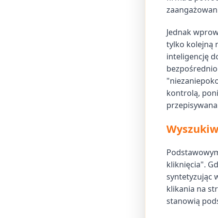
zaangażowani
Jednak wprow
tylko kolejną
inteligencję d
bezpośrednio 
"niezaniepoko
kontrolą, pon
przepisywana
Wyszukiwa
Podstawowym 
kliknięcia". G
syntetyzując 
klikania na st
stanowią pod