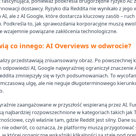
t fascynująca, ponieważ podkreśla drugorzędne ryzyko AI: 
innowacji dostawcy. Ryzyko dla Reddita nie wynikało z jego
 AI, ale z AI Google, które dostarcza kluczowy zasób – ruch
. Podkreśla to, jak sprawozdania korporacyjne muszą ewo
e wzajemnie powiązane zakłócenia technologiczne.
ą co innego: AI Overviews w odwrocie?
lizy przedstawiają zniuansowany obraz. Po powszechnej k
 odpowiedzi AI, Google najwyraźniej ograniczył znaczenie 
eddita zmniejszyły się w tych podsumowaniach. To wycofa
ymczasową ulgę, ale nie neguje długoterminowego kierunk
o.
yraźnie zaangażowane w przyszłość wspieraną przez AI. Fun
są najbardziej rozpowszechnione w kategoriach takich jak T
ościowe, czyli właśnie tam, gdzie Reddit jest silny. Dane s
 a nie odwrót, co oznacza, że platformy muszą przygotować 
 w której organiczne wskaźniki klikalności są stale pod pres