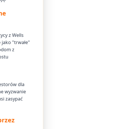
ne
ycy z Wells
 jako "trwałe"
hodom z
ostu
westorów dla
lne wyzwanie
si zasypać
przez