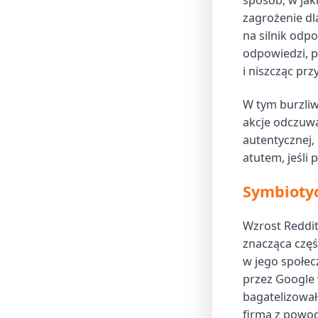
sposób, w jak
zagrożenie dl
na silnik odp
odpowiedzi, p
i niszcząc pr
W tym burzliw
akcje odczuwa
autentycznej,
atutem, jeśli
Symbiotyc
Wzrost Reddit
znacząca częś
w jego społec
przez Google 
bagatelizował
firma z powod