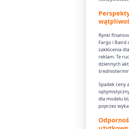
Perspekty
wątpliwoś
Rynki finanso
Fargo i Baird 
zakłócenia dl
reklam. Te ru
dziennych akt
średniotermi
Spadek ceny a
optymistyczny
dla modelu bi
poprzez wykaz
Odporność
użytkown