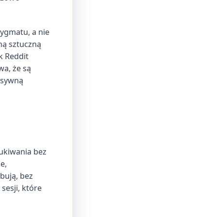
ygmatu, a nie
ną sztuczną
k Reddit
a, że są
ensywną
ukiwania bez
e,
bują, bez
sesji, które