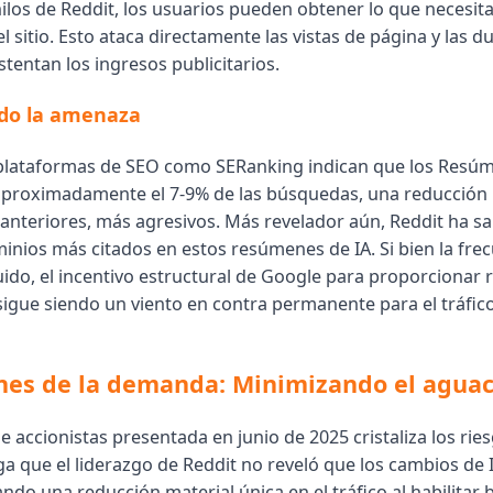
hilos de Reddit, los usuarios pueden obtener lo que necesit
el sitio. Esto ataca directamente las vistas de página y las 
tentan los ingresos publicitarios.
ndo la amenaza
plataformas de SEO como SERanking indican que los Resúm
proximadamente el 7-9% de las búsquedas, una reducción 
anteriores, más agresivos. Más revelador aún, Reddit ha sal
minios más citados en estos resúmenes de IA. Si bien la fre
ido, el incentivo estructural de Google para proporcionar 
 sigue siendo un viento en contra permanente para el tráfic
nes de la demanda: Minimizando el agua
 accionistas presentada en junio de 2025 cristaliza los rie
ega que el liderazgo de Reddit no reveló que los cambios de
ndo una reducción material única en el tráfico al habilitar