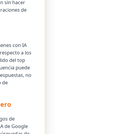
an sin hacer
duraciones de
enes con IA
respecto a los
ido del top
cuencia puede
respuestas, no
o de
cero
sgos de
 IA de Google
 búsquedas de