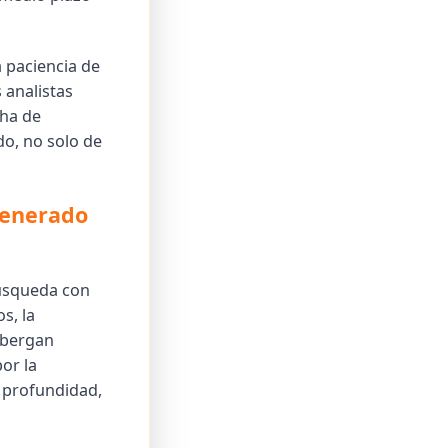
a paciencia de
 analistas
cha de
o, no solo de
 generado
búsqueda con
s, la
lbergan
or la
 profundidad,