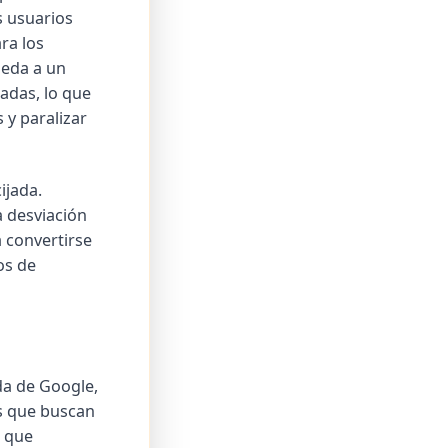
 usuarios
ra los
ueda a un
adas, lo que
 y paralizar
ijada.
a desviación
 convertirse
os de
da de Google,
as que buscan
a que