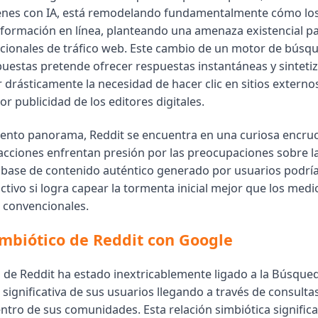
es con IA, está remodelando fundamentalmente cómo los
formación en línea, planteando una amenaza existencial pa
cionales de tráfico web. Este cambio de un motor de búsq
uestas pretende ofrecer respuestas instantáneas y sintetiz
 drásticamente la necesidad de hacer clic en sitios externos
or publicidad de los editores digitales.
lento panorama, Reddit se encuentra en una curiosa encruc
acciones enfrentan presión por las preocupaciones sobre l
su base de contenido auténtico generado por usuarios podría
tivo si logra capear la tormenta inicial mejor que los medi
 convencionales.
simbiótico de Reddit con Google
o de Reddit ha estado inextricablemente ligado a la Búsque
 significativa de sus usuarios llegando a través de consult
ntro de sus comunidades. Esta relación simbiótica signific