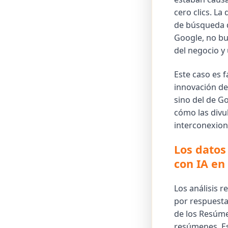
cero clics. L
de búsqueda d
Google, no bu
del negocio y
Este caso es 
innovación de
sino del de Go
cómo las divu
interconexion
Los datos
con IA en
Los análisis r
por respuesta
de los Resúme
resúmenes. Es