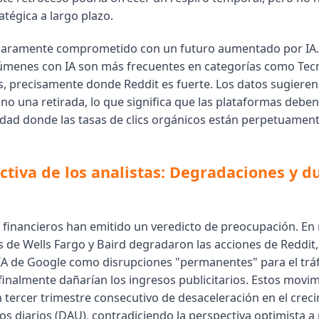
atégica a largo plazo.
claramente comprometido con un futuro aumentado por IA.
menes con IA son más frecuentes en categorías como Tecn
s, precisamente donde Reddit es fuerte. Los datos sugiere
 no una retirada, lo que significa que las plataformas debe
idad donde las tasas de clics orgánicos están perpetuament
ctiva de los analistas: Degradaciones y d
financieros han emitido un veredicto de preocupación. En
s de Wells Fargo y Baird degradaron las acciones de Reddit,
IA de Google como disrupciones "permanentes" para el tráf
finalmente dañarían los ingresos publicitarios. Estos movi
n tercer trimestre consecutivo de desaceleración en el crec
vos diarios (DAU), contradiciendo la perspectiva optimista a