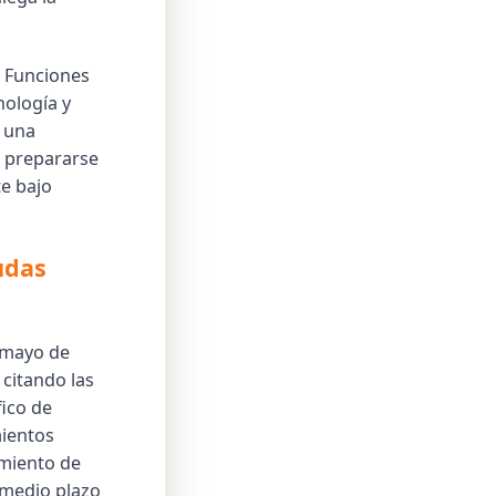
 Funciones
ología y
n una
n prepararse
e bajo
udas
 mayo de
 citando las
ico de
mientos
imiento de
 medio plazo