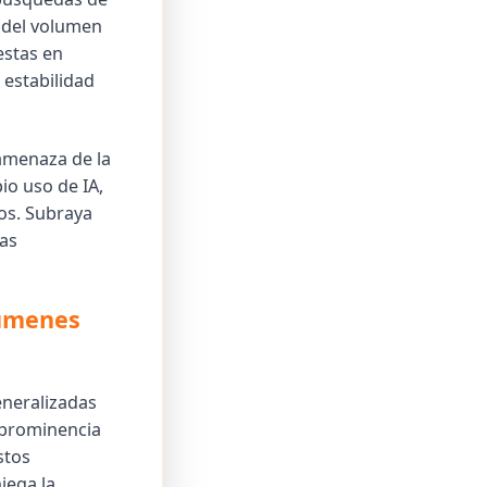
 del volumen
estas en
 estabilidad
 amenaza de la
io uso de IA,
ios. Subraya
as
súmenes
eneralizadas
 prominencia
stos
iega la