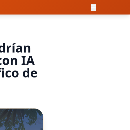
drían
con IA
fico de