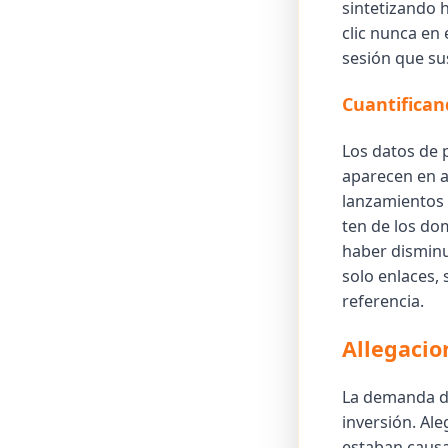
sintetizando 
clic nunca en 
sesión que sus
Cuantifica
Los datos de 
aparecen en a
lanzamientos 
ten de los do
haber disminu
solo enlaces,
referencia.
Allegacio
La demanda de
inversión. Al
estaban causa