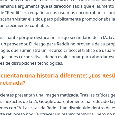
a demanda argumenta que la dirección sabía que el aumento
e "Reddit" era engañoso (los usuarios encontraban respu
scaban visitar el sitio), pero públicamente promocionaba la
 un crecimiento confiable.
fascinante porque destaca un riesgo secundario de la IA: la
 un proveedor. El riesgo para Reddit no provenía de su prop
ogle, que suministra un recurso crítico: el tráfico de usuar
lgaciones corporativas deben evolucionar para abordar est
es de disrupciones tecnológicas.
 cuentan una historia diferente: ¿Los Re
 retirada?
ecientes presentan una imagen matizada. Tras las críticas g
s inexactas de la IA, Google aparentemente ha reducido la
nes con IA. Las citas de Reddit han disminuido dentro de e
te retroceso podría ofrecer un respiro temporal, pero no n