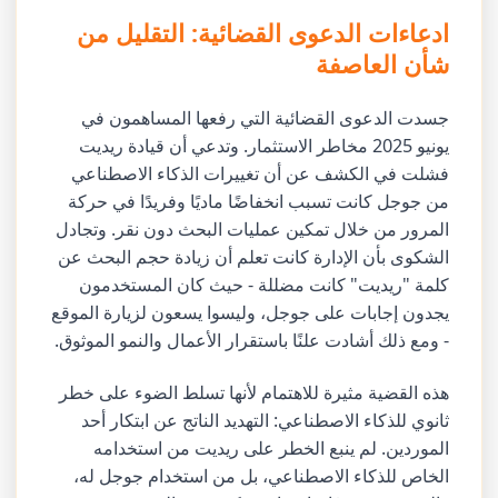
ادعاءات الدعوى القضائية: التقليل من
شأن العاصفة
جسدت الدعوى القضائية التي رفعها المساهمون في
يونيو 2025 مخاطر الاستثمار. وتدعي أن قيادة ريديت
فشلت في الكشف عن أن تغييرات الذكاء الاصطناعي
من جوجل كانت تسبب انخفاضًا ماديًا وفريدًا في حركة
المرور من خلال تمكين عمليات البحث دون نقر. وتجادل
الشكوى بأن الإدارة كانت تعلم أن زيادة حجم البحث عن
كلمة "ريديت" كانت مضللة - حيث كان المستخدمون
يجدون إجابات على جوجل، وليسوا يسعون لزيارة الموقع
- ومع ذلك أشادت علنًا باستقرار الأعمال والنمو الموثوق.
هذه القضية مثيرة للاهتمام لأنها تسلط الضوء على خطر
ثانوي للذكاء الاصطناعي: التهديد الناتج عن ابتكار أحد
الموردين. لم ينبع الخطر على ريديت من استخدامه
الخاص للذكاء الاصطناعي، بل من استخدام جوجل له،