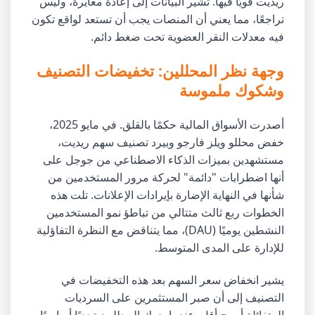
ريديت قويًا فيها. تشير البيانات إلى إعادة معايرة، وليس
تراجعًا، مما يعني أن المنصات يجب أن تستعد لواقع تكون
فيه معدلات النقر العضوية تحت ضغط دائم.
وجهة نظر المحللين: تخفيضات التصنيف
وشكوك ملموسة
أصدرت الأسواق المالية حكمًا بالقلق. في مايو 2025،
خفض محللو ويلز فارجو وبيرد تصنيف سهم ريديت،
مستشهدين بميزات الذكاء الاصطناعي من جوجل على
أنها اضطرابات "دائمة" لحركة مرور المستخدمين من
شأنها في النهاية الإضارة بإيرادات الإعلانات. تلت هذه
الخطوات ربع ثالث متتالي من تباطؤ نمو المستخدمين
النشطين يوميًا (DAU)، مما يتناقض مع النظرة التفاؤلية
للإدارة على المدى المتوسط.
يشير انخفاض سعر السهم بعد هذه التخفيضات في
التصنيف إلى أن صبر المستثمرين على السرديات