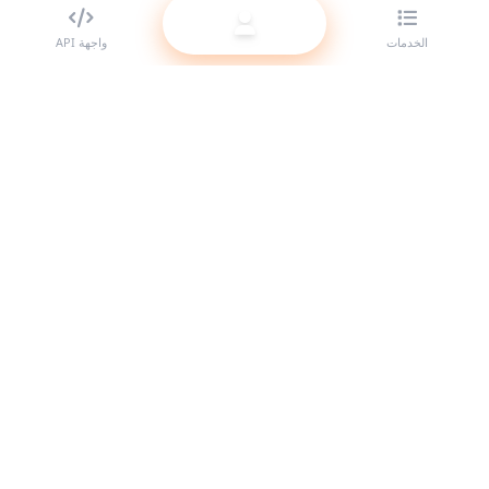
الخدمات
واجهة API
أفضل مزود لوحات SMM للمتعهدين (الريسيلر). عزّز حضورك على مواقع
التواصل الاجتماعي مع خدماتنا عالية الجودة.
النظام متصل
روابط سريعة
الخدمات
دليل الـ API