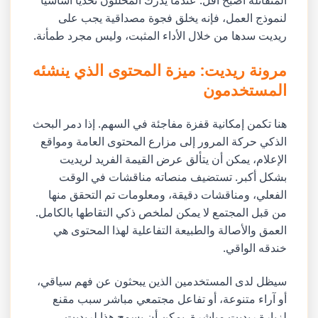
المتفائلة أصبح أقل. عندما يدرك المحللون تحديًا أساسيًا
لنموذج العمل، فإنه يخلق فجوة مصداقية يجب على
ريديت سدها من خلال الأداء المثبت، وليس مجرد طمأنة.
مرونة ريديت: ميزة المحتوى الذي ينشئه
المستخدمون
هنا تكمن إمكانية قفزة مفاجئة في السهم. إذا دمر البحث
الذكي حركة المرور إلى مزارع المحتوى العامة ومواقع
الإعلام، يمكن أن يتألق عرض القيمة الفريد لريديت
بشكل أكبر. تستضيف منصاته مناقشات في الوقت
الفعلي، ومناقشات دقيقة، ومعلومات تم التحقق منها
من قبل المجتمع لا يمكن لملخص ذكي التقاطها بالكامل.
العمق والأصالة والطبيعة التفاعلية لهذا المحتوى هي
خندقه الواقي.
سيظل لدى المستخدمين الذين يبحثون عن فهم سياقي،
أو آراء متنوعة، أو تفاعل مجتمعي مباشر سبب مقنع
لزيارة ريديت مباشرة. يمكن أن يسمح هذا لريديت