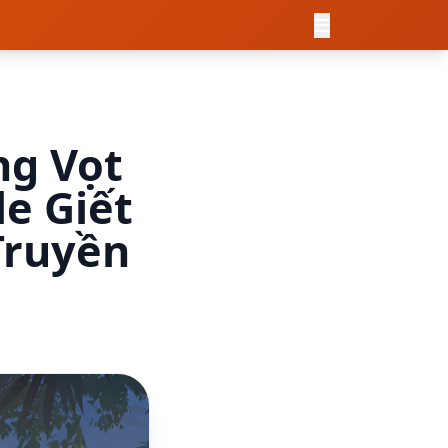
ng Vọt
e Giết
Truyền