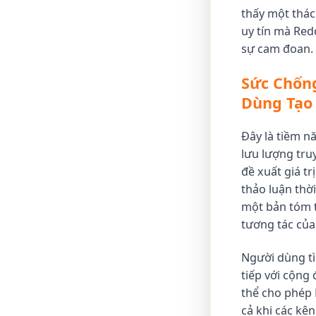
thấy một thác
uy tín mà Red
sự cam đoan.
Sức Chống
Dùng Tạo
Đây là tiềm n
lưu lượng tru
đề xuất giá t
thảo luận thờ
một bản tóm t
tương tác của
Người dùng tì
tiếp với cộng 
thể cho phép 
cả khi các k