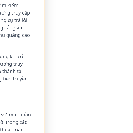
tìm kiếm
lượng truy cập
g cụ trả lời
ng cắt giảm
thu quảng cáo
rong khi cổ
lượng truy
 thành tài
 tiện truyền
, với một phần
ời trong các
 thuật toán