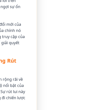
 lời trên
 ngợi sự ổn
 đổi mới của
của chính nó
 truy cập của
 giải quyết
ng Rút
h rộng rãi về
ộ nổi bật của
Sự rút lui này
đi chiến lược