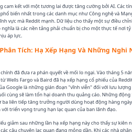
g cam kết với một tương lai được tăng cường bởi AI. Các t
phổ biến nhất trong các danh mục như Công nghệ và Mạng 
lĩnh vực mà Reddit mạnh. Dữ liệu cho thấy một sự điều chỉn
có nghĩa là các nền tảng phải chuẩn bị cho một thực tế nơi t
ịu áp lực.
 Phân Tích: Hạ Xếp Hạng Và Những Nghi 
i chính đã đưa ra phán quyết về mối lo ngại. Vào tháng 5 nă
 từ Wells Fargo và Baird đã hạ xếp hạng cổ phiếu của Reddit
của Google là những gián đoạn "vĩnh viễn" đối với lưu lượng
ối cùng sẽ làm tổn hại doanh thu quảng cáo. Những động t
ứ ba liên tiếp tăng trưởng người dùng hoạt động hàng ngà
n với triển vọng trung hạn lạc quan của ban lãnh đạo.
hiếu giảm sau những lần hạ xếp hạng này cho thấy sự kiên 
i các câu chuyện lạc quan đang mỏng dần. Khi các nhà phân