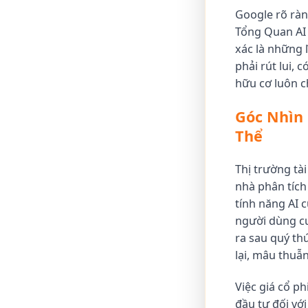
Google rõ ràn
Tổng Quan AI 
xác là những 
phải rút lui, 
hữu cơ luôn ch
Góc Nhìn
Thể
Thị trường tà
nhà phân tích
tính năng AI 
người dùng cu
ra sau quý th
lại, mâu thuẫ
Việc giá cổ p
đầu tư đối vớ