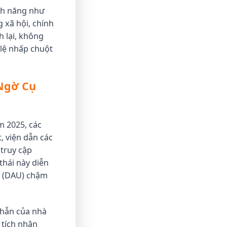
ính năng như
xã hội, chính
h lại, không
ỷ lệ nhấp chuột
Ngờ Cụ
m 2025, các
, viện dẫn các
 truy cập
hái này diễn
y (DAU) chậm
nhẫn của nhà
 tích nhận