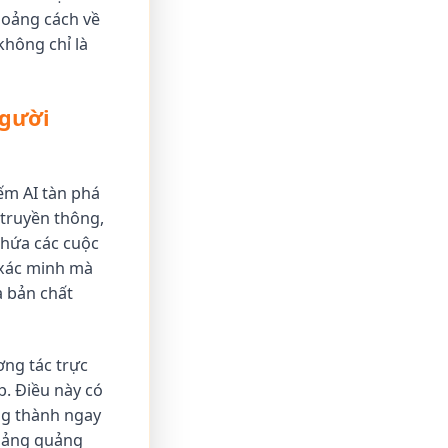
hoảng cách về
không chỉ là
Người
ếm AI tàn phá
 truyền thông,
chứa các cuộc
g xác minh mà
à bản chất
ơng tác trực
p. Điều này có
ng thành ngay
hoảng quảng