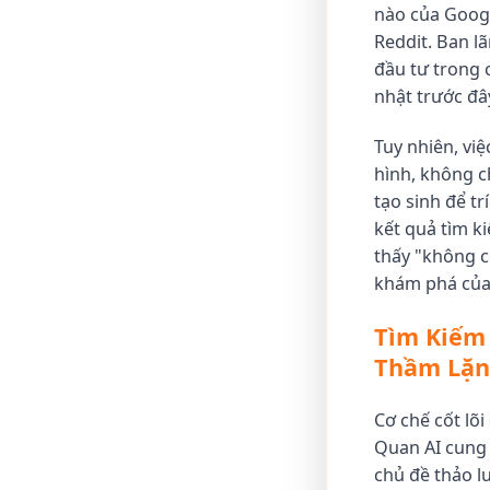
nào của Googl
Reddit. Ban l
đầu tư trong 
nhật trước đâ
Tuy nhiên, vi
hình, không c
tạo sinh để tr
kết quả tìm k
thấy "không c
khám phá của 
Tìm Kiếm
Thầm Lặ
Cơ chế cốt lõ
Quan AI cung 
chủ đề thảo l