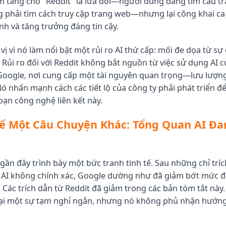
m tăng cho "Reddit" là lừa dối—người dùng đang tìm câu trả
 phải tìm cách truy cập trang web—nhưng lại công khai ca
nh và tăng trưởng đáng tin cậy.
vị vì nó làm nổi bật một rủi ro AI thứ cấp: mối đe dọa từ sự
 Rủi ro đối với Reddit không bắt nguồn từ việc sử dụng AI 
Google, nơi cung cấp một tài nguyên quan trọng—lưu lượng
ó nhấn mạnh cách các tiết lộ của công ty phải phát triển để
ạn công nghệ liên kết này.
ể Một Câu Chuyện Khác: Tổng Quan AI Đa
gần đây trình bày một bức tranh tinh tế. Sau những chỉ tríc
ời AI không chính xác, Google dường như đã giảm bớt mức đ
Các trích dẫn từ Reddit đã giảm trong các bản tóm tắt này. 
ại một sự tạm nghỉ ngắn, nhưng nó không phủ nhận hướng 