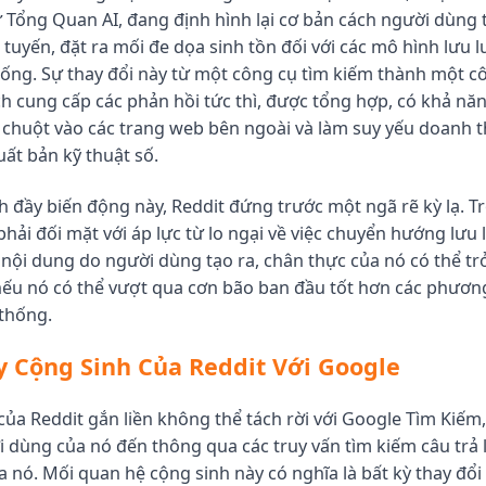
 Tổng Quan AI, đang định hình lại cơ bản cách người dùng 
 tuyến, đặt ra mối đe dọa sinh tồn đối với các mô hình lưu 
ống. Sự thay đổi này từ một công cụ tìm kiếm thành một côn
 cung cấp các phản hồi tức thì, được tổng hợp, có khả nă
chuột vào các trang web bên ngoài và làm suy yếu doanh 
uất bản kỹ thuật số.
h đầy biến động này, Reddit đứng trước một ngã rẽ kỳ lạ. T
phải đối mặt với áp lực từ lo ngại về việc chuyển hướng lưu 
 nội dung do người dùng tạo ra, chân thực của nó có thể trở
nếu nó có thể vượt qua cơn bão ban đầu tốt hơn các phương
thống.
 Cộng Sinh Của Reddit Với Google
 của Reddit gắn liền không thể tách rời với Google Tìm Kiếm
 dùng của nó đến thông qua các truy vấn tìm kiếm câu trả l
 nó. Mối quan hệ cộng sinh này có nghĩa là bất kỳ thay đổi