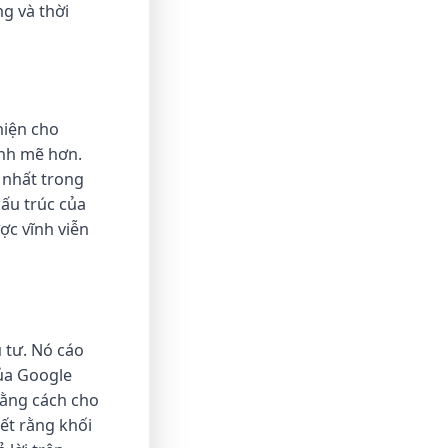
g và thời
hiện cho
ạnh mẽ hơn.
 nhất trong
cấu trúc của
ợc vĩnh viễn
 tư. Nó cáo
của Google
bằng cách cho
ết rằng khối