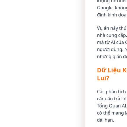
lượng tìm kiế
Google, không
định kinh doa
Vụ án này thú 
nhà cung cấp.
mà từ AI của 
người dùng. N
những gián đo
Dữ Liệu K
Lui?
Các phân tích 
các câu trả l
Tổng Quan AI. 
có thể mang l
dài hạn.