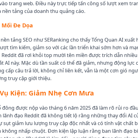
vào trang web. Điều này trực tiếp tấn công số lượt xem tran
à nền tảng của doanh thu quảng cáo.
 Mối Đe Dọa
c nền tảng SEO như SERanking cho thấy Tổng Quan AI xuất 
ượt tìm kiếm, giảm so với các lần triển khai sớm hơn và m
 Reddit đã rơi khỏi top mười tên miền được trích dẫn nhiều
ắt AI này. Mặc dù tần suất có thể đã giảm, nhưng động lực 
 cấp câu trả lời, không chỉ liên kết, vẫn là một cơn gió ngư
ợng truy cập giới thiệu.
 Vụ Kiện: Giảm Nhẹ Cơn Mưa
ổ đông được nộp vào tháng 6 năm 2025 đã làm rõ rủi ro đầu
 lãnh đạo Reddit đã không tiết lộ rằng những thay đổi AI 
ự sụt giảm lưu lượng truy cập độc nhất và có tính vật chất 
 không nhấp chuột. Đơn kiện lập luận rằng ban lãnh đạo bi