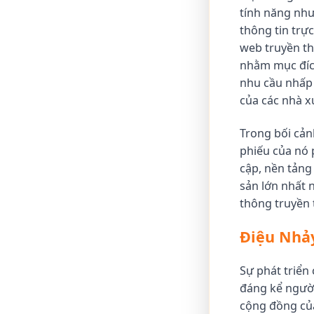
tính năng như
thông tin trực
web truyền th
nhằm mục đích
nhu cầu nhấp 
của các nhà x
Trong bối cản
phiếu của nó 
cập, nền tảng
sản lớn nhất 
thông truyền 
Điệu Nhảy
Sự phát triển
đáng kể người
cộng đồng của