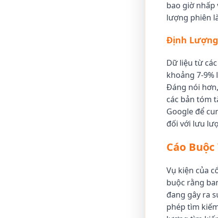
bao giờ nhấp 
lượng phiên l
Định Lượng
Dữ liệu từ cá
khoảng 7-9% l
Đáng nói hơn,
các bản tóm t
Google để cung
đối với lưu lư
Cáo Buộc
Vụ kiện của c
buộc rằng ban
đang gây ra s
phép tìm kiếm