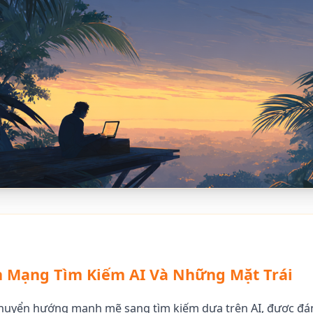
h Mạng Tìm Kiếm AI Và Những Mặt Trái
huyển hướng mạnh mẽ sang tìm kiếm dựa trên AI, được đán