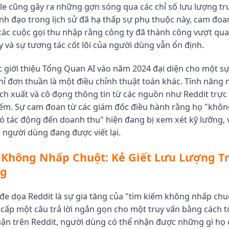
e cũng gây ra những gợn sóng qua các chỉ số lưu lượng tr
ãnh đạo trong lịch sử đã hạ thấp sự phụ thuộc này, cam đoa
các cuộc gọi thu nhập rằng công ty đã thành công vượt qua
y và sự tương tác cốt lõi của người dùng vẫn ổn định.
ệc giới thiệu Tổng Quan AI vào năm 2024 đại diện cho một s
hỉ đơn thuần là một điều chỉnh thuật toán khác. Tính năng 
ích xuất và cô đọng thông tin từ các nguồn như Reddit trực 
iếm. Sự cam đoan từ các giám đốc điều hành rằng họ "không
ó tác động đến doanh thu" hiện đang bị xem xét kỹ lưỡng, 
người dùng đang được viết lại.
 Không Nhấp Chuột: Kẻ Giết Lưu Lượng T
ng
i đe dọa Reddit là sự gia tăng của "tìm kiếm không nhấp chu
cấp một câu trả lời ngắn gọn cho một truy vấn bằng cách 
uận trên Reddit, người dùng có thể nhận được những gì h