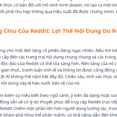
h thức cơ bản đối với mô hình kinh doanh, nó tạo ra một k
dit phải thu hẹp thông qua hiệu suất đã được chứng minh, 
 Chịu Của Reddit: Lợi Thế Nội Dung Do 
ăng cho một đợt tăng cổ phiếu đáng ngạc nhiên. Nếu tìm ki
y cập đến các trang trại nội dung chung chung và các trang
rị độc đáo của Reddit có thể tỏa sáng hơn. Nền tảng của nó 
i gian thực, tranh luận tinh tế và thông tin được cộng đồn
ắt AI không thể nắm bắt đầy đủ. Chiều sâu, tính xác thực v
 nội dung này là hào nước bảo vệ của nó.
m kiếm sự hiểu biết theo ngữ cảnh, ý kiến đa dạng hoặc tư
đồng vẫn sẽ có lý do thuyết phục để truy cập Reddit trực tiế
Reddit chiếm một phần lớn hơn người dùng tương tác, tru
ênh khám phá tổng thể phân mảnh, có khả năng dẫn đến k