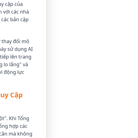
uy cập của
n với các nhà
 các bản cập
ự thay đổi mô
này sử dụng AI
tiếp lên trang
 lo lắng" và
vì động lực
ruy Cập
ột". Khi Tổng
tổng hợp các
ọ cần mà không