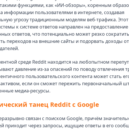
такими функциями, как «ИИ-обзоры», коренным образ
а информации пользователями в интернете, создавая
ьную угрозу традиционным моделям веб-трафика. Этот 
стемы к системе ответов направлен на предоставление
ных ответов, что потенциально может резко сократит
ть переходов на внешние сайты и подорвать доходы от
дателей.
лентной среде Reddit находится на любопытном перепуть
вают давление из-за опасений по поводу отвлечения т
тентичного пользовательского контента может стать ег
активом, если он сможет пережить первоначальный ш
онные медиа-ресурсы.
ческий танец Reddit с Google
неразрывно связан с поиском Google, причём значительн
й приходит через запросы, ищущие ответы в его сообщ