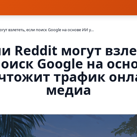
Акции Reddit могут взлететь, если поиск Google на основе ИИ уничтожит трафик онлайн-медиа
и Reddit могут взле
поиск Google на осн
чтожит трафик онл
медиа