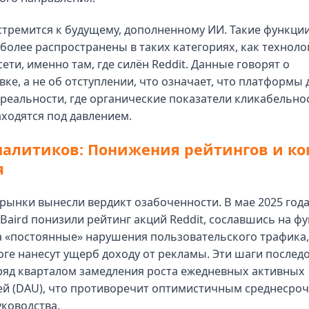
стремится к будущему, дополненному ИИ. Такие функции
более распространены в таких категориях, как техноло
ети, именно там, где силён Reddit. Данные говорят о
ке, а не об отступлении, что означает, что платформы
 реальности, где органические показатели кликабельно
ходятся под давлением.
налитиков: Понижения рейтингов и к
я
ынки вынесли вердикт озабоченности. В мае 2025 год
и Baird понизили рейтинг акций Reddit, сославшись на ф
а «постоянные» нарушения пользовательского трафика,
ге нанесут ущерб доходу от рекламы. Эти шаги последо
ряд кварталом замедления роста ежедневных активных
ей (DAU), что противоречит оптимистичным среднесро
ководства.