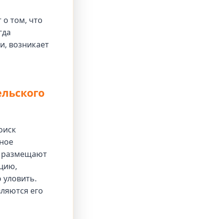
 о том, что
гда
, возникает
ельского
оиск
ное
ы размещают
цию,
 уловить.
вляются его