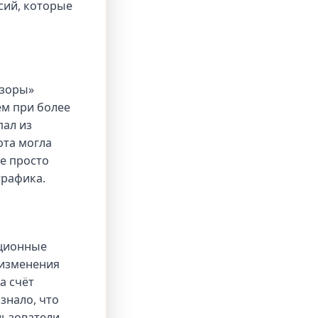
сий, которые
бзоры»
ем при более
пал из
ота могла
не просто
трафика.
иционные
 изменения
а счёт
знало, что
льзователи