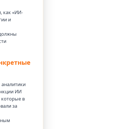
, как «ИИ-
гии и
 должны
сти
онкретные
а аналитики
ункции ИИ
 которые в
вали за
чным