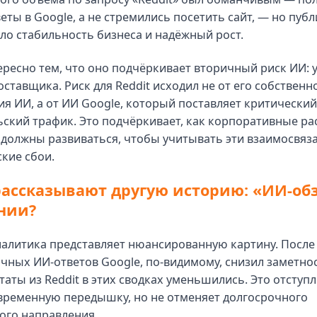
еты в Google, а не стремились посетить сайт, — но пуб
о стабильность бизнеса и надёжный рост.
ересно тем, что оно подчёркивает вторичный риск ИИ: у
ставщика. Риск для Reddit исходил не от его собственн
я ИИ, а от ИИ Google, который поставляет критический
ский трафик. Это подчёркивает, как корпоративные р
должны развиваться, чтобы учитывать эти взаимосвяз
кие сбои.
ассказывают другую историю: «ИИ-об
нии?
налитика представляет нюансированную картину. Посл
чных ИИ-ответов Google, по-видимому, снизил заметно
таты из Reddit в этих сводках уменьшились. Это отступ
временную передышку, но не отменяет долгосрочного
ого направления.