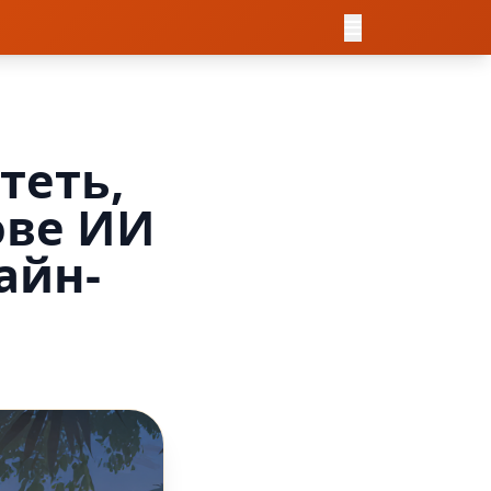
теть,
ове ИИ
айн-