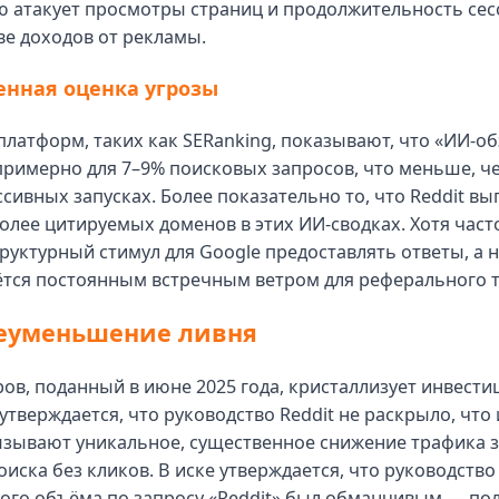
ю атакует просмотры страниц и продолжительность сес
ве доходов от рекламы.
енная оценка угрозы
латформ, таких как SERanking, показывают, что «ИИ-о
римерно для 7–9% поисковых запросов, что меньше, ч
ссивных запусках. Более показательно то, что Reddit вы
олее цитируемых доменов в этих ИИ-сводках. Хотя част
труктурный стимул для Google предоставлять ответы, а 
ётся постоянным встречным ветром для реферального 
реуменьшение ливня
ов, поданный в июне 2025 года, кристаллизует инвест
 утверждается, что руководство Reddit не раскрыло, что
ызывают уникальное, существенное снижение трафика з
иска без кликов. В иске утверждается, что руководство 
вого объёма по запросу «Reddit» был обманчивым — по