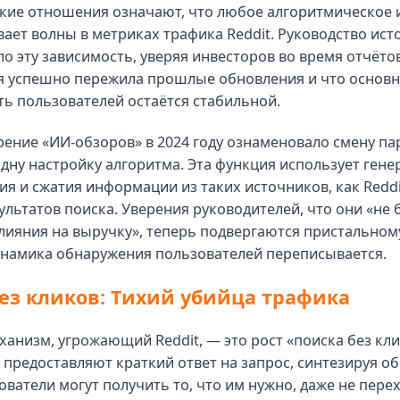
кие отношения означают, что любое алгоритмическое
ает волны в метриках трафика Reddit. Руководство ист
 эту зависимость, уверяя инвесторов во время отчёто
я успешно пережила прошлые обновления и что основн
ь пользователей остаётся стабильной.
ение «ИИ-обзоров» в 2024 году ознаменовало смену па
дну настройку алгоритма. Эта функция использует ген
ия и сжатия информации из таких источников, как Reddi
ультатов поиска. Уверения руководителей, что они «не 
влияния на выручку», теперь подвергаются пристально
инамика обнаружения пользователей переписывается.
ез кликов: Тихий убийца трафика
анизм, угрожающий Reddit, — это рост «поиска без кли
предоставляют краткий ответ на запрос, синтезируя о
зователи могут получить то, что им нужно, даже не перех