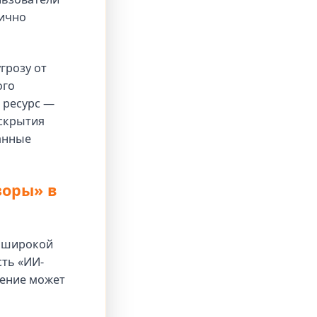
лично
грозу от
ого
 ресурс —
аскрытия
анные
зоры» в
е широкой
сть «ИИ-
ление может