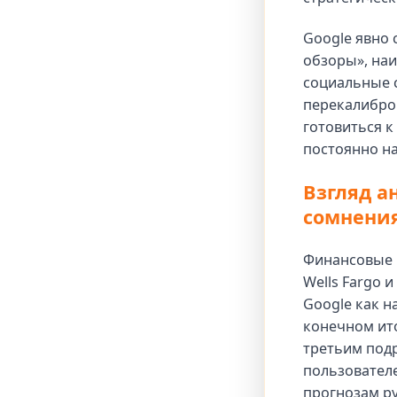
Google явно 
обзоры», наи
социальные с
перекалибров
готовиться к
постоянно на
Взгляд а
сомнени
Финансовые р
Wells Fargo 
Google как н
конечном ито
третьим под
пользовател
прогнозам ру