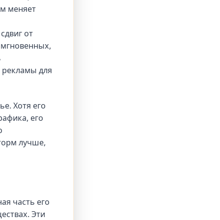
ом меняет
сдвиг от
 мгновенных,
ь
 рекламы для
е. Хотя его
рафика, его
о
торм лучше,
ая часть его
ествах. Эти