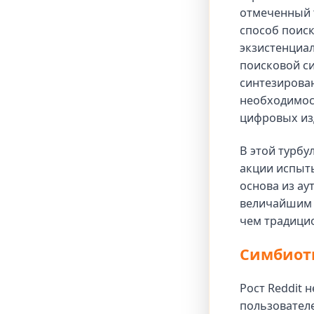
отмеченный 
способ поиск
экзистенциал
поисковой си
синтезирован
необходимос
цифровых из
В этой турбу
акции испыты
основа из ау
величайшим 
чем традици
Симбиоти
Рост Reddit 
пользователе