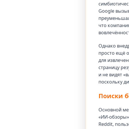
симбиотичес
Google вызыв
преуменьшало
что компани
вовлечённост
Однако внедр
просто ещё о
для извлечен
страницу рез
и не видят «
поскольку д
Поиски б
Основной мех
«ИИ-обзоры» 
Reddit, поль