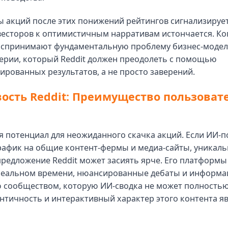
 акций после этих понижений рейтингов сигнализирует
весторов к оптимистичным нарративам истончается. Ко
оспринимают фундаментальную проблему бизнес-модели
верии, который Reddit должен преодолеть с помощью
рованных результатов, а не просто заверений.
ость Reddit: Преимущество пользоват
я потенциал для неожиданного скачка акций. Если ИИ-п
рафик на общие контент-фермы и медиа-сайты, уникаль
предложение Reddit может засиять ярче. Его платформ
 реальном времени, нюансированные дебаты и информа
 сообществом, которую ИИ-сводка не может полностью
ентичность и интерактивный характер этого контента я