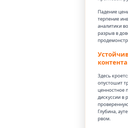
Падение цены
терпение ин
аналитики в
разрыв в до
продемонстри
Устойчив
контента
Здесь кроетс
опустошит т
ценностное 
дискуссии в
проверенную
Глубина, аут
рвом.