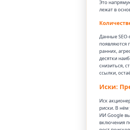
Это напряму
лежат в осно
Количеств
Данные SEO-п
появляются п
ранних, агре
десятки наиб
снизиться, с
ссылки, оста
Иски: П
Иск акционер
риски. В нём
ИИ Google в
включения по
рост поиско