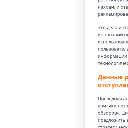
находили отв
рекламировал
Это дело инт
инноваций по
использовани
пользователь
информации 
технологичес
Данные р
отступле
Последняя а
критики нето
обзоров». Ци
предложить 
стратегическ