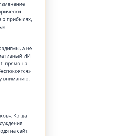
 изменение
орически
в о прибылях,
ая
радигмы, а не
еративный ИИ
t, прямо на
беспокоятся»
му вниманию,
ков». Когда
бсуждения
одя на сайт.