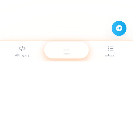
الخدمات
واجهة API
أفضل مزود لوحات SMM للمتعهدين (الريسيلر). عزّز حضورك على مواقع