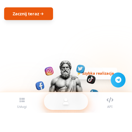
Zacznij teraz
⚡ Szybka realizacja
Usługi
API
✓ Wsparcie 24/7