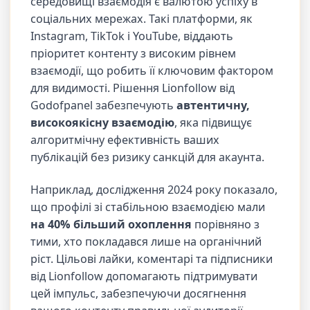
середовищі взаємодія є валютою успіху в
соціальних мережах. Такі платформи, як
Instagram, TikTok і YouTube, віддають
пріоритет контенту з високим рівнем
взаємодії, що робить її ключовим фактором
для видимості. Рішення Lionfollow від
Godofpanel забезпечують
автентичну,
високоякісну взаємодію
, яка підвищує
алгоритмічну ефективність ваших
публікацій без ризику санкцій для акаунта.
Наприклад, дослідження 2024 року показало,
що профілі зі стабільною взаємодією мали
на 40% більший охоплення
порівняно з
тими, хто покладався лише на органічний
ріст. Цільові лайки, коментарі та підписники
від Lionfollow допомагають підтримувати
цей імпульс, забезпечуючи досягнення