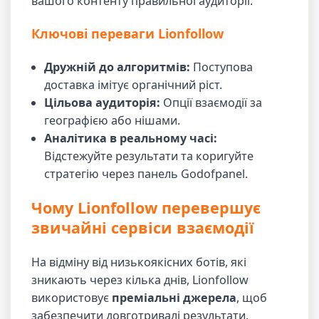
вашого контенту правильної аудиторії.
Ключові переваги Lionfollow
Дружній до алгоритмів:
Поступова
доставка імітує органічний ріст.
Цільова аудиторія:
Опції взаємодії за
географією або нішами.
Аналітика в реальному часі:
Відстежуйте результати та коригуйте
стратегію через панель Godofpanel.
Чому Lionfollow перевершує
звичайні сервіси взаємодії
На відміну від низькоякісних ботів, які
зникають через кілька днів, Lionfollow
використовує
преміальні джерела
, щоб
забезпечити довготривалі результати.