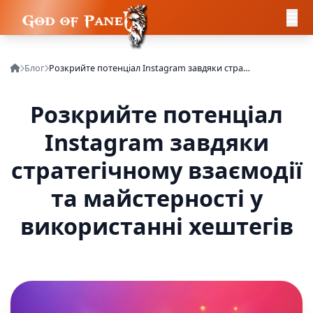
Блог
Розкрийте потенціал Instagram завдяки стратегічному взаємодії та майстерності у використанні хештегів
Розкрийте потенціал
Instagram завдяки
стратегічному взаємодії
та майстерності у
використанні хештегів