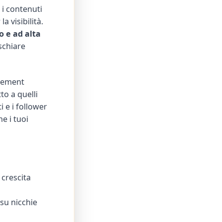
 i contenuti
a visibilità.
 e ad alta
schiare
agement
to a quelli
 e i follower
e i tuoi
 crescita
su nicchie