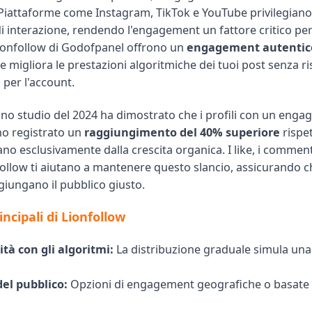
 Piattaforme come Instagram, TikTok e YouTube privilegiano
 di interazione, rendendo l'engagement un fattore critico per l
Lionfollow di Godofpanel offrono un
engagement autentico
e migliora le prestazioni algoritmiche dei tuoi post senza ri
 per l'account.
no studio del 2024 ha dimostrato che i profili con un eng
o registrato un
raggiungimento del 40% superiore
rispet
o esclusivamente dalla crescita organica. I like, i commenti
follow ti aiutano a mantenere questo slancio, assicurando ch
giungano il pubblico giusto.
ncipali di Lionfollow
tà con gli algoritmi:
La distribuzione graduale simula una
del pubblico:
Opzioni di engagement geografiche o basate 