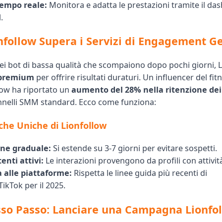
tempo reale:
Monitora e adatta le prestazioni tramite il da
.
follow Supera i Servizi di Engagement Ge
dei bot di bassa qualità che scompaiono dopo pochi giorni, 
 premium
per offrire risultati duraturi. Un influencer del fi
low ha riportato un
aumento del 28% nella ritenzione dei
annelli SMM standard. Ecco come funziona:
iche Uniche di Lionfollow
one graduale:
Si estende su 3-7 giorni per evitare sospetti.
enti attivi:
Le interazioni provengono da profili con attivit
 alle piattaforme:
Rispetta le linee guida più recenti di
ikTok per il 2025.
so Passo: Lanciare una Campagna Lionfo