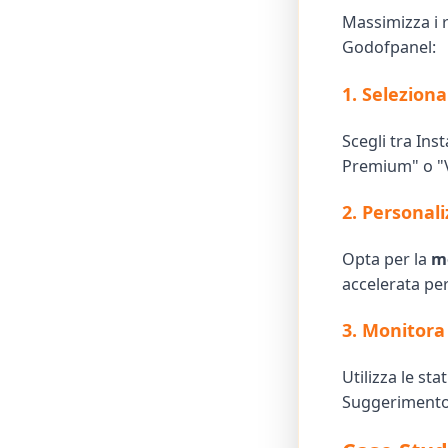
Massimizza i r
Godofpanel:
1. Seleziona
Scegli tra Ins
Premium" o "Vi
2. Personali
Opta per la
mo
accelerata pe
3. Monitora
Utilizza le st
Suggerimento