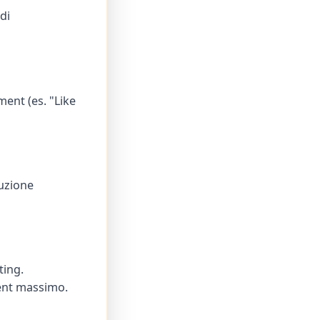
di
ment (es. "Like
buzione
ting.
nt massimo.