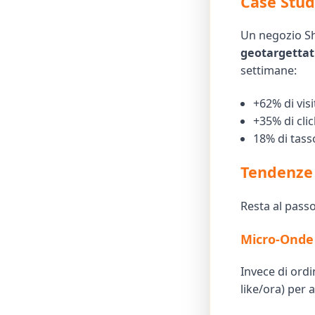
Case Stud
Un negozio Sho
geotargettat
settimane:
+62% di visi
+35% di cli
18% di tass
Tendenze 
Resta al passo
Micro-Onde
Invece di ordi
like/ora) per 