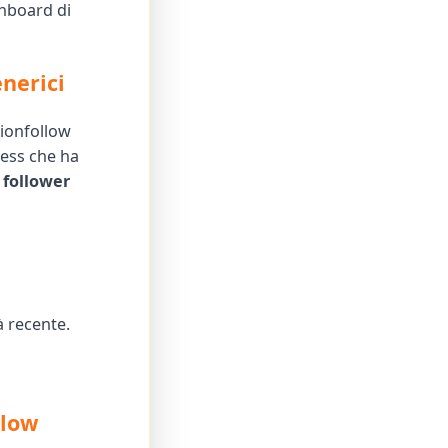
shboard di
nerici
Lionfollow
tness che ha
 follower
à recente.
llow