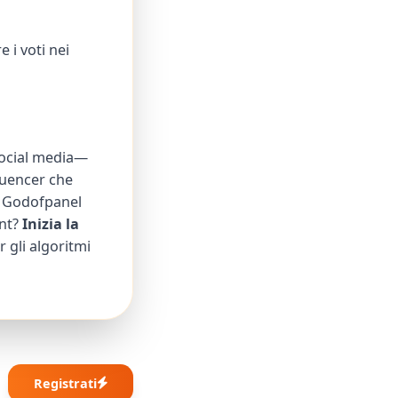
 i voti nei
 social media—
fluencer che
, Godofpanel
ent?
Inizia la
 gli algoritmi
Registrati