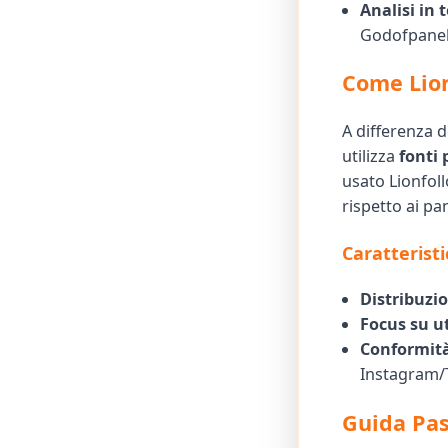
Analisi in 
Godofpanel
Come Lion
A differenza 
utilizza
fonti
usato Lionfol
rispetto ai p
Caratterist
Distribuzi
Focus su ut
Conformità
Instagram/T
Guida Pas