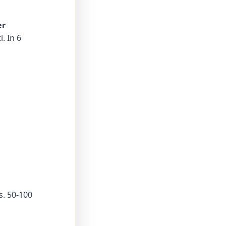
er
. In 6
s. 50-100