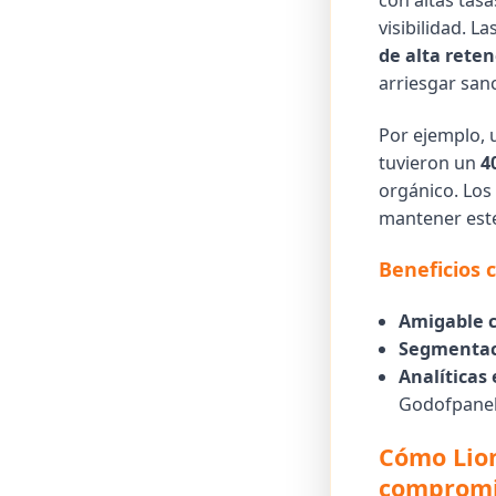
con altas tasa
visibilidad. 
de alta rete
arriesgar san
Por ejemplo, 
tuvieron un
4
orgánico. Los 
mantener este
Beneficios 
Amigable c
Segmentac
Analíticas 
Godofpanel
Cómo Lion
comprom