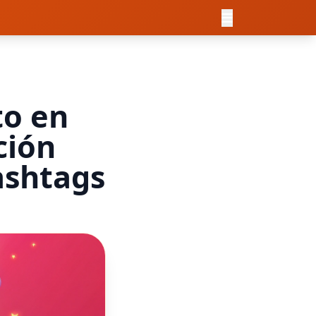
to en
ción
ashtags