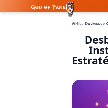
Blog
Desb
Ins
Estrat