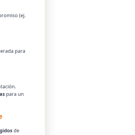
promiso (ej.
lerada para
tación.
as
para un
e
gidos
de