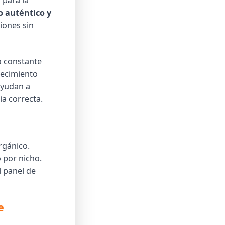
 para la
 auténtico y
iones sin
o constante
recimiento
ayudan a
a correcta.
rgánico.
 por nicho.
 panel de
e