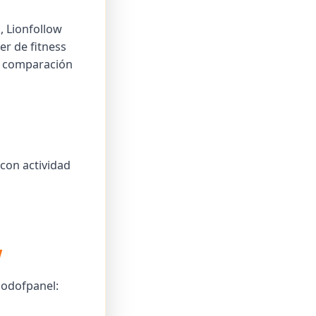
, Lionfollow
er de fitness
 comparación
 con actividad
w
Godofpanel: