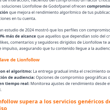
s de interacción, haciendo del compromiso un factor crítico
Las soluciones Lionfollow de Godofpanel ofrecen
compromiso
nción
que mejora el rendimiento algorítmico de tus publicac
ciones en tu cuenta.
un estudio de 2024 mostró que los perfiles con compromis
0% más de alcance
que aquellos que dependían solo del c
likes, comentarios y seguidores dirigidos de Lionfollow te 
 impulso, asegurando que tu contenido llegue a la audienci
clave de Lionfollow
on el algoritmo:
La entrega gradual imita el crecimiento o
ión de audiencia:
Opciones de compromiso geográficas o
en tiempo real:
Monitorea ajustes de rendimiento desde el
.
follow supera a los servicios genéricos d
iso