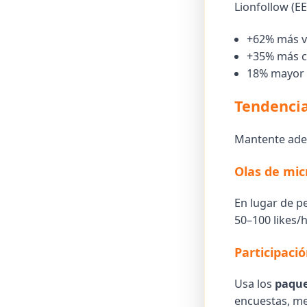
Lionfollow (E
+62% más vis
+35% más cl
18% mayor t
Tendencia
Mantente adel
Olas de mi
En lugar de p
50–100 likes/h
Participaci
Usa los
paque
encuestas, mej