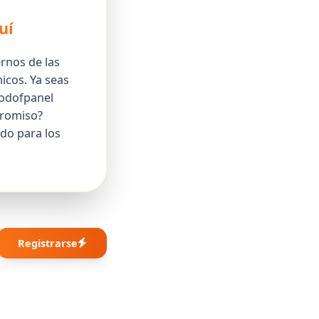
uí
rnos de las
icos. Ya seas
Godofpanel
promiso?
do para los
Registrarse