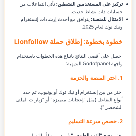
تركيز على المستخدمين النشطين:
تأتي التفاعلات من
حسابات ذات نشاط حديث.
الامتثال للمنصة:
يتوافق مع أحدث إرشادات إنستغرام
وتيك توك لعام 2025.
خطوة بخطوة: إطلاق حملة Lionfollow
احصل على أقصى النتائج باتباع هذه الخطوات باستخدام
واجهة Godofpanel البديهية:
1. اختر المنصة والحزمة
اختر من بين إنستغرام أو تيك توك أو يوتيوب، ثم حدد
أنواع التفاعل (مثل "إعجابات متميزة" أو "زيارات الملف
الشخصي").
2. خصص سرعة التسليم
اختر
وضع "النمو الطبيعي"
(موصى به) أو التسليم