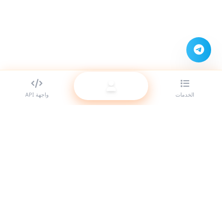
الخدمات
واجهة API
أفضل مزود لوحات SMM للمتعهدين (الريسيلر). عزّز حضورك على مواقع