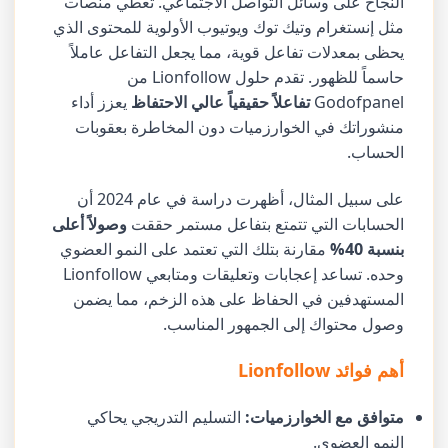
النجاح على وسائل التواصل الاجتماعي. تعطي منصات
مثل إنستغرام وتيك توك ويوتيوب الأولوية للمحتوى الذي
يحظى بمعدلات تفاعل قوية، مما يجعل التفاعل عاملاً
حاسماً للظهور. تقدم حلول Lionfollow من
Godofpanel
تفاعلاً حقيقياً عالي الاحتفاظ
يعزز أداء
منشوراتك في الخوارزميات دون المخاطرة بعقوبات
الحساب.
على سبيل المثال، أظهرت دراسة في عام 2024 أن
الحسابات التي تتمتع بتفاعل مستمر حققت
وصولاً أعلى
بنسبة 40%
مقارنة بتلك التي تعتمد على النمو العضوي
وحده. تساعد إعجابات وتعليقات ومتابعي Lionfollow
المستهدفين في الحفاظ على هذه الزخم، مما يضمن
وصول محتواك إلى الجمهور المناسب.
أهم فوائد Lionfollow
متوافق مع الخوارزميات:
التسليم التدريجي يحاكي
النمو العضوي.