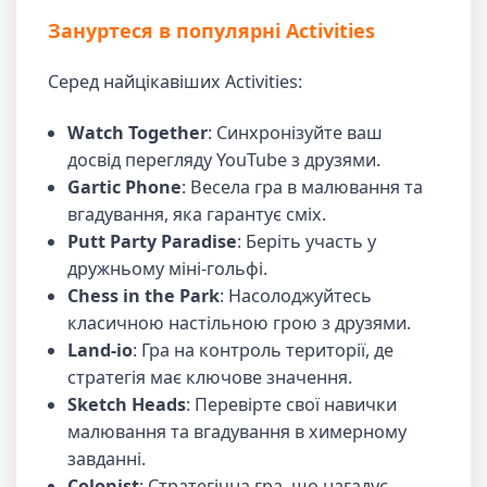
Зануртеся в популярні Activities
Серед найцікавіших Activities:
Watch Together
: Синхронізуйте ваш
досвід перегляду YouTube з друзями.
Gartic Phone
: Весела гра в малювання та
вгадування, яка гарантує сміх.
Putt Party Paradise
: Беріть участь у
дружньому міні-гольфі.
Chess in the Park
: Насолоджуйтесь
класичною настільною грою з друзями.
Land-io
: Гра на контроль території, де
стратегія має ключове значення.
Sketch Heads
: Перевірте свої навички
малювання та вгадування в химерному
завданні.
Colonist
: Стратегічна гра, що нагадує