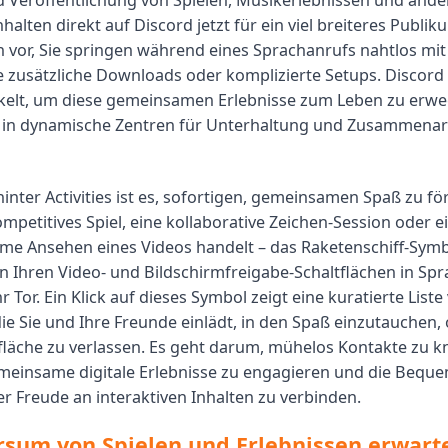
d Veröffentlichung von Spielen, Musikerlebnissen und and
nhalten direkt auf Discord jetzt für ein viel breiteres Publiku
ich vor, Sie springen während eines Sprachanrufs nahtlos mi
e zusätzliche Downloads oder komplizierte Setups. Discord A
kelt, um diese gemeinsamen Erlebnisse zum Leben zu erwe
 in dynamische Zentren für Unterhaltung und Zusammenar
inter Activities ist es, sofortigen, gemeinsamen Spaß zu fö
ompetitives Spiel, eine kollaborative Zeichen-Session oder 
e Ansehen eines Videos handelt – das Raketenschiff-Symbo
Ihren Video- und Bildschirmfreigabe-Schaltflächen in Sp
Ihr Tor. Ein Klick auf dieses Symbol zeigt eine kuratierte List
 die Sie und Ihre Freunde einlädt, in den Spaß einzutauchen,
läche zu verlassen. Es geht darum, mühelos Kontakte zu 
meinsame digitale Erlebnisse zu engagieren und die Beque
er Freude an interaktiven Inhalten zu verbinden.
rsum von Spielen und Erlebnissen erwarte