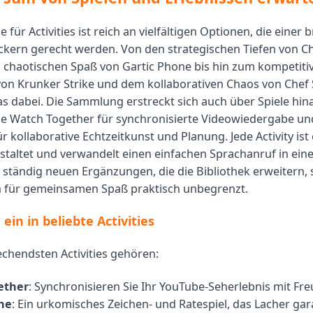
 für Activities ist reich an vielfältigen Optionen, die einer b
ern gerecht werden. Von den strategischen Tiefen von Ch
chaotischen Spaß von Gartic Phone bis hin zum kompetiti
von Krunker Strike und dem kollaborativen Chaos von Che
as dabei. Die Sammlung erstreckt sich auch über Spiele hina
e Watch Together für synchronisierte Videowiedergabe u
 kollaborative Echtzeitkunst und Planung. Jede Activity ist
staltet und verwandelt einen einfachen Sprachanruf in eine
t ständig neuen Ergänzungen, die die Bibliothek erweitern, 
n für gemeinsamen Spaß praktisch unbegrenzt.
ein in beliebte Activities
chendsten Activities gehören:
ether
: Synchronisieren Sie Ihr YouTube-Seherlebnis mit Fr
ne
: Ein urkomisches Zeichen- und Ratespiel, das Lacher gara