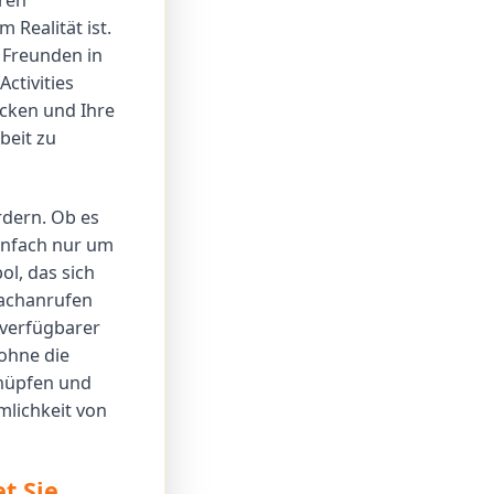
eren
m Realität ist.
t Freunden in
ctivities
cken und Ihre
beit zu
rdern. Ob es
einfach nur um
l, das sich
rachanrufen
e verfügbarer
 ohne die
knüpfen und
mlichkeit von
t Sie