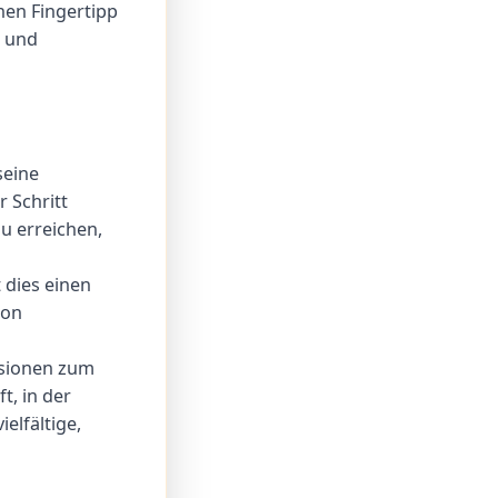
nen Fingertipp
n und
seine
 Schritt
zu erreichen,
 dies einen
ion
Visionen zum
t, in der
elfältige,