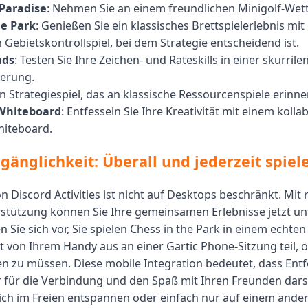
 Paradise
: Nehmen Sie an einem freundlichen Minigolf-Wett
he Park
: Genießen Sie ein klassisches Brettspielerlebnis mi
in Gebietskontrollspiel, bei dem Strategie entscheidend ist.
ads
: Testen Sie Ihre Zeichen- und Rateskills in einer skurrile
erung.
in Strategiespiel, das an klassische Ressourcenspiele erinne
Whiteboard
: Entfesseln Sie Ihre Kreativität mit einem kolla
hiteboard.
gänglichkeit: Überall und jederzeit spiel
n Discord Activities ist nicht auf Desktops beschränkt. Mit
stützung können Sie Ihre gemeinsamen Erlebnisse jetzt u
en Sie sich vor, Sie spielen Chess in the Park in einem echte
 von Ihrem Handy aus an einer Gartic Phone-Sitzung teil,
en zu müssen. Diese mobile Integration bedeutet, dass Ent
 für die Verbindung und den Spaß mit Ihren Freunden darste
sich im Freien entspannen oder einfach nur auf einem ande