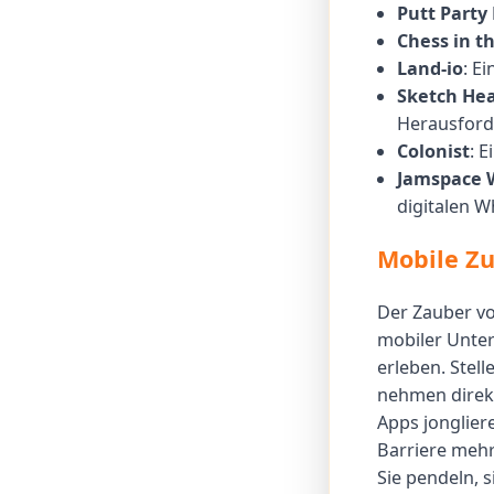
Putt Party
Chess in t
Land-io
: E
Sketch He
Herausford
Colonist
: E
Jamspace 
digitalen W
Mobile Zu
Der Zauber vo
mobiler Unter
erleben. Stell
nehmen direkt
Apps jonglier
Barriere mehr
Sie pendeln, 