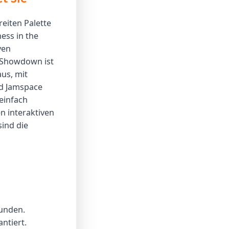
reiten Palette
ess in the
ven
f Showdown ist
us, mit
nd Jamspace
 einfach
n interaktiven
sind die
eunden.
ntiert.