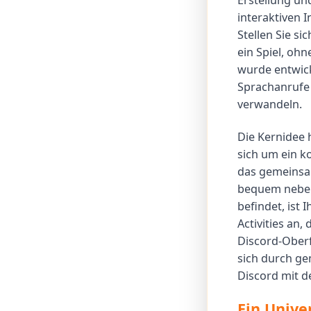
Erstellung un
interaktiven I
Stellen Sie s
ein Spiel, ohn
wurde entwic
Sprachanrufe
verwandeln.
Die Kernidee h
sich um ein k
das gemeinsam
bequem neben 
befindet, ist 
Activities an,
Discord-Oberf
sich durch ge
Discord mit d
Ein Unive