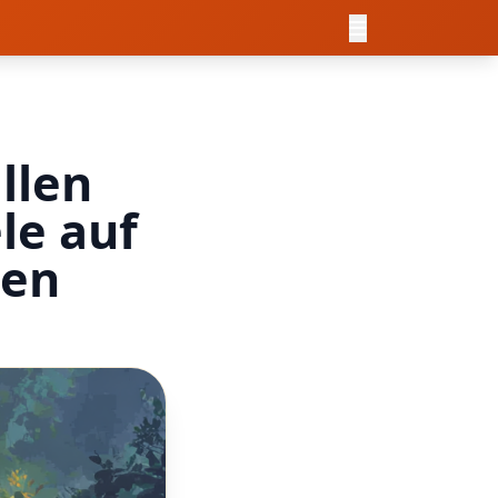
allen
le auf
len