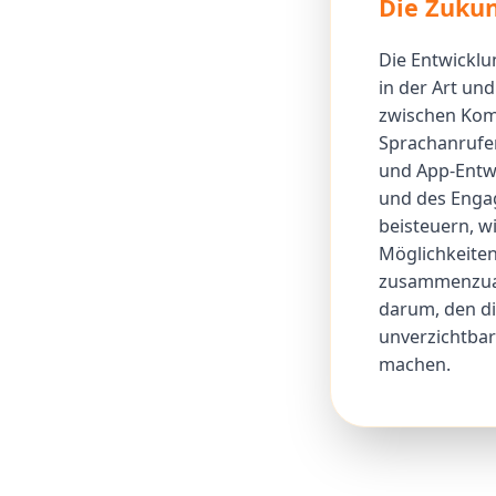
Die Zukun
Die Entwicklu
in der Art und
zwischen Kom
Sprachanrufen
und App-Entwic
und des Engag
beisteuern, w
Möglichkeiten
zusammenzuarb
darum, den di
unverzichtba
machen.