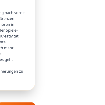
ung nach vorne
e Grenzen
hören in
er Spiele-
Kreativität
nte
och mehr
d
es geht
nnerungen zu