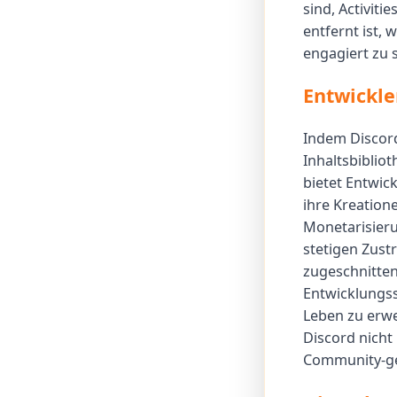
sind, Activiti
entfernt ist,
engagiert zu s
Entwickle
Indem Discord 
Inhaltsbiblio
bietet Entwick
ihre Kreation
Monetarisieru
stetigen Zustr
zugeschnitten 
Entwicklungss
Leben zu erwe
Discord nicht 
Community-ge