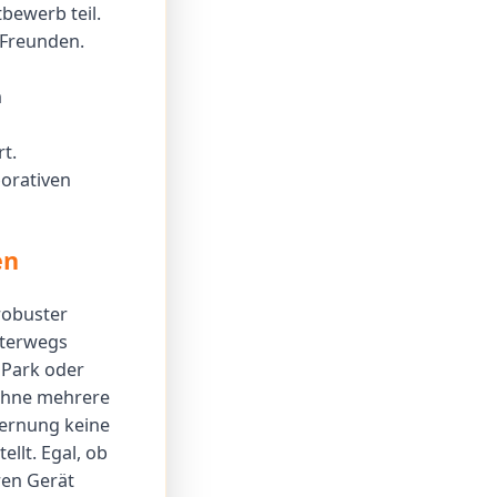
bewerb teil.
t Freunden.
n
rt.
borativen
en
 robuster
nterwegs
n Park oder
 ohne mehrere
fernung keine
llt. Egal, ob
ren Gerät