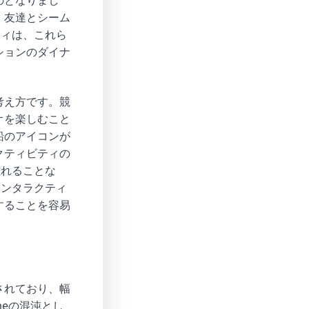
のとなりまし
、友達とシーム
ティは、これら
ションのダイナ
考え方です。競
オを楽しむこと
船のアイコンが
クティビティの
離れることな
インタラクティ
することを容易
されており、幅
oneの混沌とし