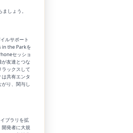
ちましょう。
バイルサポート
he Parkを
honeセッショ
離が友達とつな
リラックスして
ィは共有エンタ
ながり、関与し
ライブラリを拡
、開発者に大規