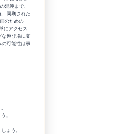
同での混沌まで、
れ、同期された
計画のための
簡単にアクセス
ブな遊び場に変
みの可能性は事
う。
ょう。
ましょう。