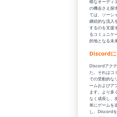
模なオーディ
の機会さえ探
ては、ソーシ
継続的な流入
するのを支援す
るコミュニケ
的地となる未
Disco
Discord
た。それはコ
での受動的な
ームおよびア
ます。より多
なく成長し、
単にゲームを
し、Disco