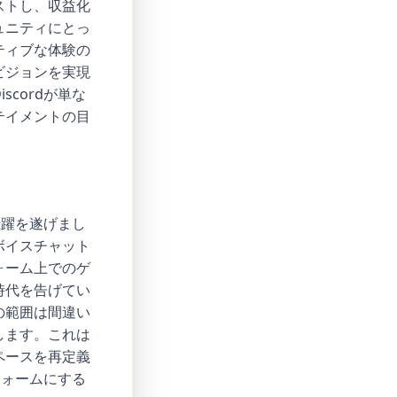
ストし、収益化
ュニティにとっ
ティブな体験の
ビジョンを実現
cordが単な
テイメントの目
飛躍を遂げまし
ボイスチャット
ォーム上でのゲ
時代を告げてい
の範囲は間違い
します。これは
ペースを再定義
フォームにする