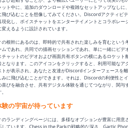
および起動することが、より幅広いユーザーにとって現実のも
ャット中に、追加のダウンロードや複雑なセットアップなしに
飛び込むことを想像してみてください。Discordアクティビ
具現化し、ボイスチャットをエンターテイメントとコラボレー
に変えるように設計されています。
ィの根幹にあるのは、即時的で共有された楽しみを育むという
ームであれ、共同での描画セッションであれ、単に一緒にビデ
スチャットのビデオおよび画面共有ボタンの横にあるロケット
口となります。このアイコンをクリックすると、利用可能なア
トが表示され、あなたと友達がDiscordインターフェースを
みに飛び込むことができます。それは、Discordの利便性と
の喜びを融合させ、共有デジタル体験を通じてつながり、関与
す。
体験の宇宙が待っています
ィのランディングページには、多様なオプションが豊富に用意
います。Chess in the Parkの戦略的な深さ、Gartic Ph