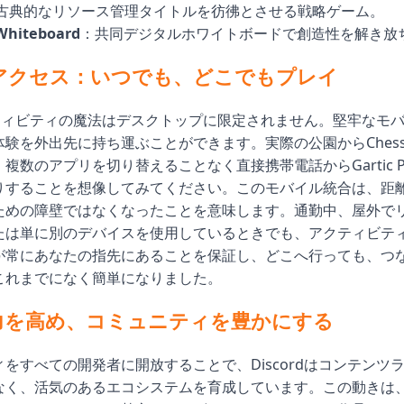
古典的なリソース管理タイトルを彷彿とさせる戦略ゲーム。
Whiteboard
：共同デジタルホワイトボードで創造性を解き放
アクセス：いつでも、どこでもプレイ
アクティビティの魔法はデスクトップに限定されません。堅牢なモ
を外出先に持ち運ぶことができます。実際の公園からChess in t
複数のアプリを切り替えることなく直接携帯電話からGartic P
りすることを想像してみてください。このモバイル統合は、距
ための障壁ではなくなったことを意味します。通勤中、屋外で
たは単に別のデバイスを使用しているときでも、アクティビテ
が常にあなたの指先にあることを保証し、どこへ行っても、つ
これまでになく簡単になりました。
力を高め、コミュニティを豊かにする
をすべての開発者に開放することで、Discordはコンテンツ
なく、活気のあるエコシステムを育成しています。この動きは