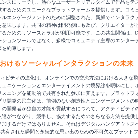
エンスにリーチし、熱心なユーザーとリアルタイムで作品をテ
求するためのユニークなプラットフォームを提供します。コミ
ャルエンゲージメントのために調整された、新鮮でインタラク
を意味します。共同の精神は開発側にも及び、クリエイターが
るためのリソースとラボが利用可能です。この共生関係は、Dis
ーションツールではなく、多様でコミュニティ主導のエンター
来を約束します。
rdにおけるソーシャルインタラクションの未来
アクティビティの進化は、オンラインでの交流方法における大きな
ミュニケーションとエンターテイメントの境界線を曖昧にし、
リスニングを能動的で共有された参加に変えます。プラットフ
プリ開発の民主化は、前例のない創造性とエンゲージメントの
くの開発者が独自の才能を貢献するにつれて、アクティビティ
友達がつながり、競争し、協力するためのさらなる方法を提供
追加するだけではありません。それはデジタルハングアウトス
rdを共有された瞬間と永続的な思い出のための不可欠なプラット