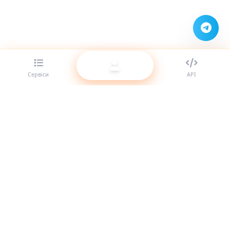
Сервіси
API
Найкращий провайдер SMM-панелей для реселерів.
Посильте свою присутність у соцмережах за допомогою
наших якісних послуг.