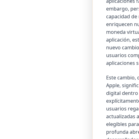
aplicaciones 
embargo, pers
capacidad de 
enriquecen nu
moneda virtua
aplicación, es
nuevo cambio 
usuarios comp
aplicaciones s
Este cambio, d
Apple, signif
digital dentro
explícitament
usuarios rega
actualizadas a
elegibles para
profunda abre