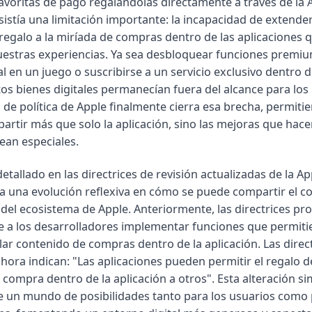
favoritas de pago regalándolas directamente a través de la 
istía una limitación importante: la incapacidad de extender
regalo a la miríada de compras dentro de las aplicaciones 
estras experiencias. Ya sea desbloquear funciones premiu
l en un juego o suscribirse a un servicio exclusivo dentro 
tos bienes digitales permanecían fuera del alcance para los 
de política de Apple finalmente cierra esa brecha, permitie
artir más que solo la aplicación, sino las mejoras que hac
ean especiales.
etallado en las directrices de revisión actualizadas de la A
ica una evolución reflexiva en cómo se puede compartir el c
 del ecosistema de Apple. Anteriormente, las directrices pr
e a los desarrolladores implementar funciones que permitie
lar contenido de compras dentro de la aplicación. Las direc
hora indican: "Las aplicaciones pueden permitir el regalo d
 compra dentro de la aplicación a otros". Esta alteración s
 un mundo de posibilidades tanto para los usuarios como 