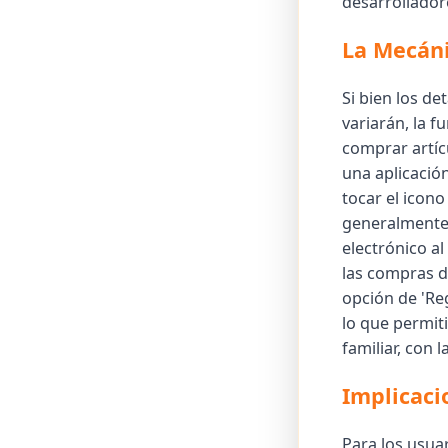
desarrollador
La Mecán
Si bien los d
variarán, la f
comprar artícu
una aplicación
tocar el icono
generalmente 
electrónico al
las compras d
opción de 'Reg
lo que permiti
familiar, con 
Implicaci
Para los usua