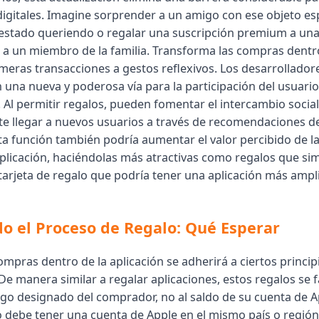
digitales. Imagine sorprender a un amigo con ese objeto esp
estado queriendo o regalar una suscripción premium a una
 a un miembro de la familia. Transforma las compras dentro
 meras transacciones a gestos reflexivos. Los desarrollador
 una nueva y poderosa vía para la participación del usuario 
 Al permitir regalos, pueden fomentar el intercambio social
e llegar a nuevos usuarios a través de recomendaciones de
sta función también podría aumentar el valor percibido de 
aplicación, haciéndolas más atractivas como regalos que s
arjeta de regalo que podría tener una aplicación más ampl
 el Proceso de Regalo: Qué Esperar
ompras dentro de la aplicación se adherirá a ciertos princip
De manera similar a regalar aplicaciones, estos regalos se f
o designado del comprador, no al saldo de su cuenta de A
io debe tener una cuenta de Apple en el mismo país o región