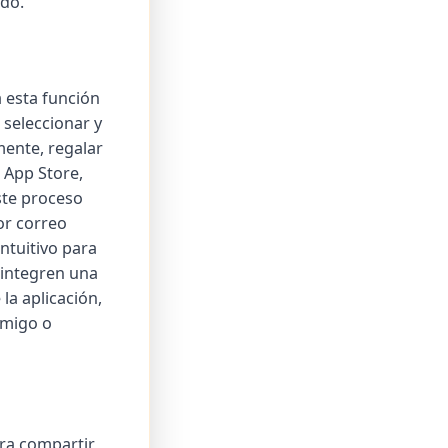
do.
 esta función
 seleccionar y
mente, regalar
a App Store,
Este proceso
or correo
intuitivo para
 integren una
la aplicación,
 amigo o
ara compartir