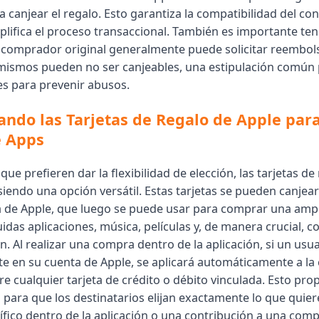
 canjear el regalo. Esto garantiza la compatibilidad del co
mplifica el proceso transaccional. También es importante te
el comprador original generalmente puede solicitar reembols
 mismos pueden no ser canjeables, una estipulación común 
es para prevenir abusos.
ndo las Tarjetas de Regalo de Apple para
e Apps
que prefieren dar la flexibilidad de elección, las tarjetas de
iendo una opción versátil. Estas tarjetas se pueden canjear
 de Apple, que luego se puede usar para comprar una amp
luidas aplicaciones, música, películas y, de manera crucial,
ón. Al realizar una compra dentro de la aplicación, si un usu
nte en su cuenta de Apple, se aplicará automáticamente a l
re cualquier tarjeta de crédito o débito vinculada. Esto pr
 para que los destinatarios elijan exactamente lo que quier
ífico dentro de la aplicación o una contribución a una comp