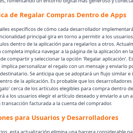
es, fomentando un entorno digital más generoso y conecta
ica de Regalar Compras Dentro de Apps
etalles específicos de cómo cada desarrollador implementará
uncionalidad principal gira en torno a permitir a los usuarios
los dentro de la aplicación para regalarlos a otros. Actual
 completa implica navegar a la página de la aplicación en l
 de compartir y seleccionar la opción 'Regalar aplicación'. 
implica personalizar el regalo con un mensaje y enviarlo p
 destinatario. Se anticipa que se adoptará un flujo similar e 
entro de la aplicación. Es probable que los desarrolladores
alo' cerca de los artículos elegibles para compra dentro de 
rá a los usuarios elegir el artículo deseado y enviarlo a un
la transacción facturada a la cuenta del comprador.
ones para Usuarios y Desarrolladores
rios, esta actualización elimina una barrera considerable p