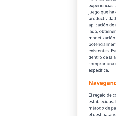
experiencias 
juego que ha 
productividad
aplicación de
lado, obtienen
monetización.
potencialment
existentes. E
dentro de la 
comprar una t
específica.
Navegando
El regalo de c
establecidos. 
método de pag
el destinatar