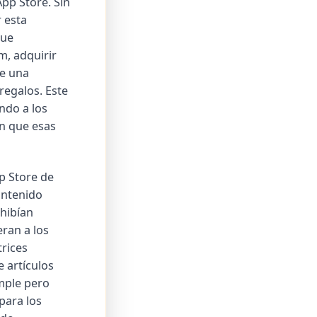
App Store. Sin
 esta
que
m, adquirir
de una
regalos. Este
ndo a los
en que esas
pp Store de
ontenido
ohibían
ran a los
trices
e artículos
imple pero
para los