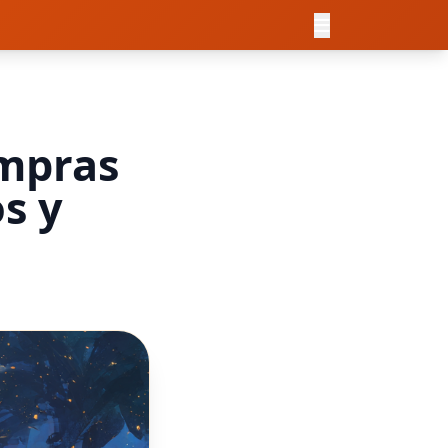
ompras
s y