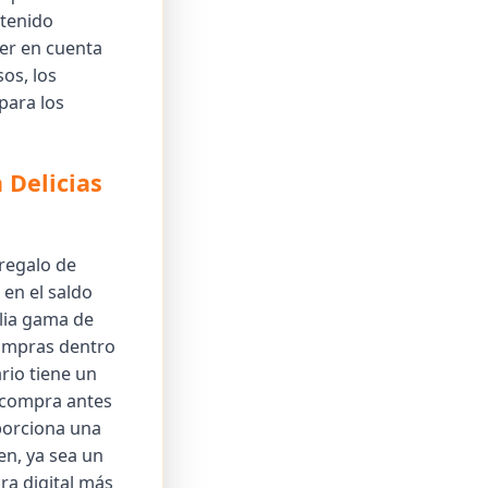
ntenido
ner en cuenta
os, los
para los
 Delicias
 regalo de
 en el saldo
lia gama de
 compras dentro
ario tiene un
a compra antes
oporciona una
en, ya sea un
ra digital más