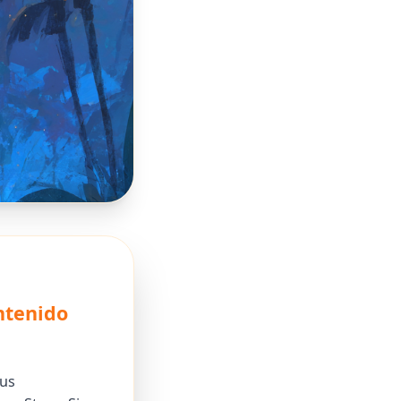
ntenido
sus