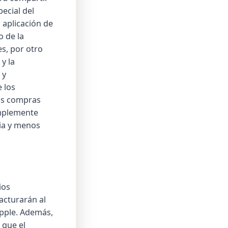
ecial del
 aplicación de
 de la
es, por otro
y la
 y
 los
las compras
implemente
ia y menos
ios
acturarán al
pple. Además,
 que el