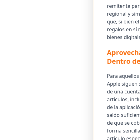
remitente para
regional y si
que, si bien 
regalos en sí
bienes digital
Aprovecha
Dentro d
Para aquellos 
Apple siguen s
de una cuenta
artículos, inc
de la aplicaci
saldo suficie
de que se cob
forma sencilla
artículo espec