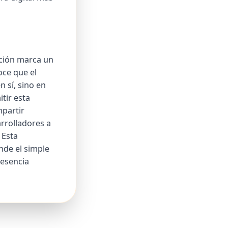
ación marca un
oce que el
 sí, sino en
tir esta
mpartir
arrolladores a
 Esta
nde el simple
 esencia