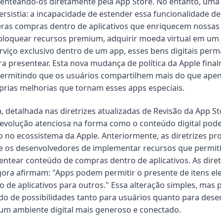
senteando-os diretamente pela App Store. No entanto, uma 
persistia: a incapacidade de estender essa funcionalidade d
ras compras dentro de aplicativos que enriquecem nossas 
bloquear recursos premium, adquirir moeda virtual em um
rviço exclusivo dentro de um app, esses bens digitais per
ra presentear. Esta nova mudança de política da Apple fina
permitindo que os usuários compartilhem mais do que ape
óprias melhorias que tornam esses apps especiais.
 detalhada nas diretrizes atualizadas de Revisão da App St
 evolução atenciosa na forma como o conteúdo digital pode
 no ecossistema da Apple. Anteriormente, as diretrizes pr
e os desenvolvedores de implementar recursos que permit
entear conteúdo de compras dentro de aplicativos. As diret
gora afirmam: "Apps podem permitir o presente de itens ele
 de aplicativos para outros." Essa alteração simples, mas 
 de possibilidades tanto para usuários quanto para dese
m ambiente digital mais generoso e conectado.