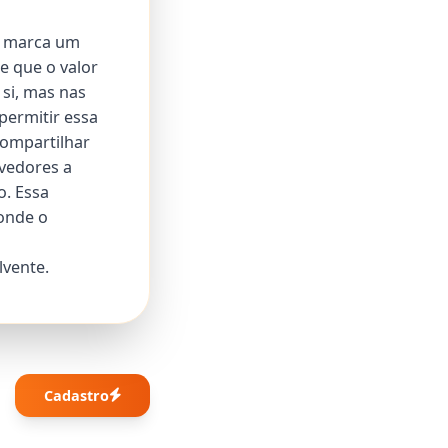
os marca um
e que o valor
 si, mas nas
permitir essa
compartilhar
lvedores a
o. Essa
onde o
lvente.
Cadastro