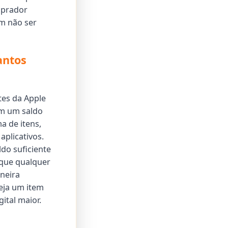
mprador
em não ser
antos
tes da Apple
em um saldo
 de itens,
aplicativos.
do suficiente
 que qualquer
neira
eja um item
ital maior.