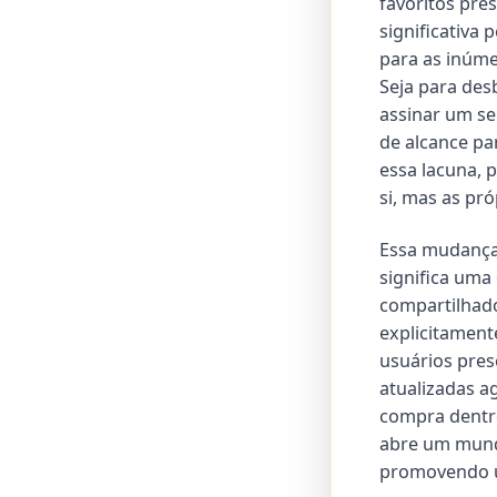
favoritos pre
significativa 
para as inúme
Seja para des
assinar um se
de alcance pa
essa lacuna, 
si, mas as pr
Essa mudança,
significa uma
compartilhado
explicitament
usuários pres
atualizadas a
compra dentro
abre um mundo
promovendo u