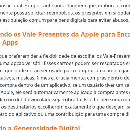
ransacional. É importante notar também que, embora o co
lmente possa solicitar reembolsos, os presentes em si pod
a estipulação comum para bens digitais para evitar abusos.
ndo os Vale-Presentes da Apple para Enc
e Apps
que preferem dar a flexibilidade da escolha, os Vale-Presen
ma opção versátil. Esses cartões podem ser resgatados 
e, que pode então ser usado para comprar uma ampla gama
cativos, músicas, filmes e, crucialmente, compras dentro de 
compra dentro de um aplicativo, se um usuário tiver um sal
Apple, ele será automaticamente aplicado à compra antes
dito ou débito vinculado seja cobrado. Isso fornece uma ma
 os destinatários escolherem exatamente o que desejam, s
ntro do aplicativo ou uma contribuição para uma compra dig
o a Generosidade Digital