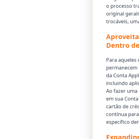
o processo t
original gera
trocáveis, um
Aproveita
Dentro d
Para aqueles 
permanecem u
da Conta Appl
incluindo apli
Ao fazer uma 
em sua Conta 
cartão de cré
contínua para
específico de
Expandind