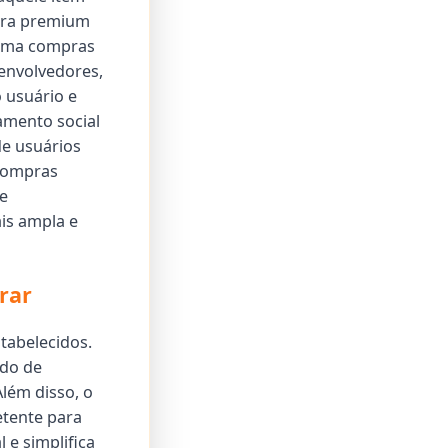
tura premium
orma compras
envolvedores,
 usuário e
amento social
e usuários
 compras
e
is ampla e
rar
tabelecidos.
odo de
lém disso, o
etente para
 e simplifica