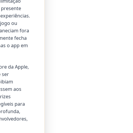
limitação
e presente
experiências.
 jogo ou
maneciam fora
lmente fecha
nas o app em
ore da Apple,
 ser
oibiam
issem aos
rizes
gíveis para
profunda,
nvolvedores,