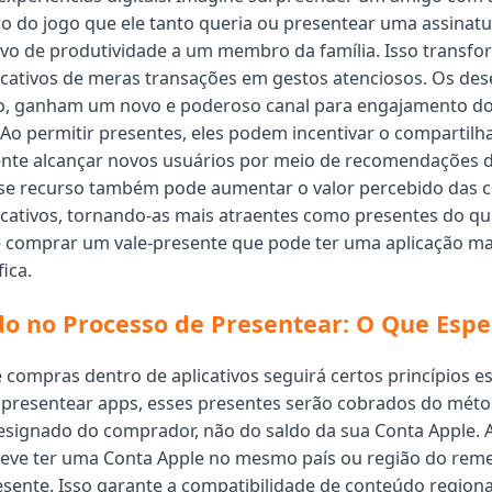
ro do jogo que ele tanto queria ou presentear uma assina
ivo de produtividade a um membro da família. Isso transf
icativos de meras transações em gestos atenciosos. Os des
do, ganham um novo e poderoso canal para engajamento do
Ao permitir presentes, eles podem incentivar o compartilh
nte alcançar novos usuários por meio de recomendações d
sse recurso também pode aumentar o valor percebido das
icativos, tornando-as mais atraentes como presentes do qu
 comprar um vale-presente que pode ter uma aplicação ma
ica.
 no Processo de Presentear: O Que Espe
 compras dentro de aplicativos seguirá certos princípios es
presentear apps, esses presentes serão cobrados do mét
ignado do comprador, não do saldo da sua Conta Apple. A
deve ter uma Conta Apple no mesmo país ou região do rem
esente. Isso garante a compatibilidade de conteúdo regional