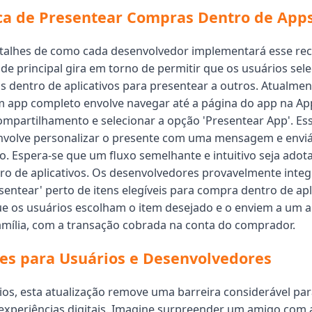
ca de Presentear Compras Dentro de App
talhes de como cada desenvolvedor implementará esse rec
ade principal gira em torno de permitir que os usuários sel
 dentro de aplicativos para presentear a outros. Atualmen
 app completo envolve navegar até a página do app na App
ompartilhamento e selecionar a opção 'Presentear App'. Es
volve personalizar o presente com uma mensagem e enviá-
io. Espera-se que um fluxo semelhante e intuitivo seja adot
o de aplicativos. Os desenvolvedores provavelmente inte
sentear' perto de itens elegíveis para compra dentro de apl
e os usuários escolham o item desejado e o enviem a um 
ília, com a transação cobrada na conta do comprador.
es para Usuários e Desenvolvedores
ios, esta atualização remove uma barreira considerável par
experiências digitais. Imagine surpreender um amigo com 