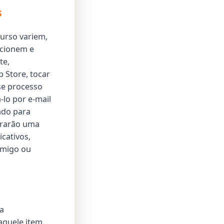
s
urso variem,
ecionem e
te,
 Store, tocar
se processo
lo por e-mail
ado para
grarão uma
icativos,
amigo ou
a
aquele item