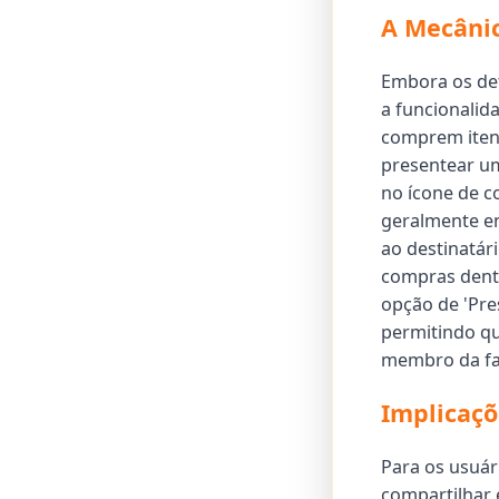
A Mecâni
Embora os de
a funcionalid
comprem itens
presentear um
no ícone de c
geralmente en
ao destinatár
compras dentr
opção de 'Pre
permitindo qu
membro da fam
Implicaçõ
Para os usuár
compartilhar 