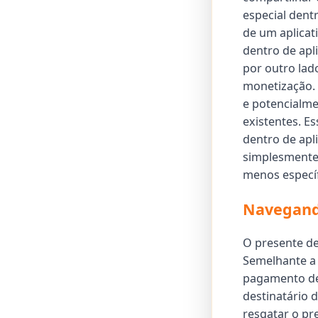
especial dent
de um aplicat
dentro de apl
por outro la
monetização. 
e potencialme
existentes. E
dentro de apl
simplesmente
menos específ
Navegando
O presente de
Semelhante a 
pagamento des
destinatário 
resgatar o pr