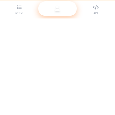
บริการ
API
ผู้ให้บริการ SMM panel ที่ดีที่สุดสำหรับรีเซลเลอร์ ยกระดับตัวตนบน
โซเชียลของคุณด้วยบริการคุณภาพสูงของเรา.
ระบบออนไลน์
ลิงก์ด่วน
บริการ
เอกสาร API