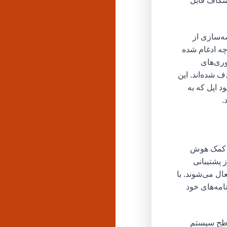
کرده و شکاف قابل
ه‌سازی از
 طور یکپارچه ادغام شده
قبلاً موجود مانند افزودن Memoji به استوری‌های
Sorcererhat Te گزارش داده، حذف شده‌اند. این
 اپل که به
راگیر از کمک هوش
 پشتیبانی
ال می‌شوند. با
 برنامه‌های خود
سطح سیستم