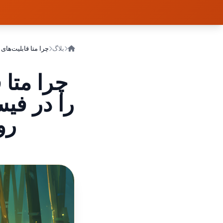
بلاگ
را در فی
روی iOS م