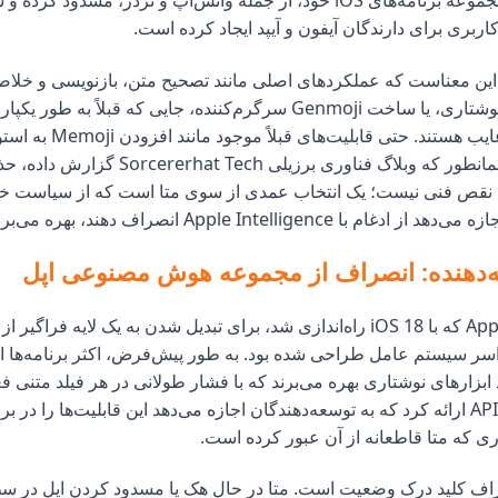
مصنوعی را در مجموعه برنامه‌های iOS خود، از جمله واتس‌اپ و تردز، مسدود 
اربری برای دارندگان آیفون و آیپد ایجاد کرده است.
این معناست که عملکردهای اصلی مانند تصحیح متن، بازنویسی و خلاص
طریق ابزارهای نوشتاری، یا ساخت Genmoji سرگرم‌کننده، جایی که قبلاً به
بودند، به وضوح غایب هستند. حتی قابلیت‌های 
اینستاگرام نیز، همانطور که وبلاگ فناوری برزیلی ch
قص فنی نیست؛ یک انتخاب عمدی از سوی متا است که از سیاست خود
 با Apple Intelligence انصراف دهند، بهره می‌برد.
ه‌دهنده: انصراف از مجموعه هوش مصنوعی اپل
Apple Intelligence که با iOS 18 راه‌اندازی شد، برای تبدیل شدن به یک لایه ف
 سیستم عامل طراحی شده بود. به طور پیش‌فرض، اکثر برنامه‌ها از
د ابزارهای نوشتاری بهره می‌برند که با فشار طولانی در هر فیلد متنی فع
این حال، اپل یک API ارائه کرد که به توسعه‌دهندگان اجازه می‌دهد این قابلیت‌ها را در
ری که متا قاطعانه از آن عبور کرده است.
راف کلید درک وضعیت است. متا در حال هک یا مسدود کردن اپل در 