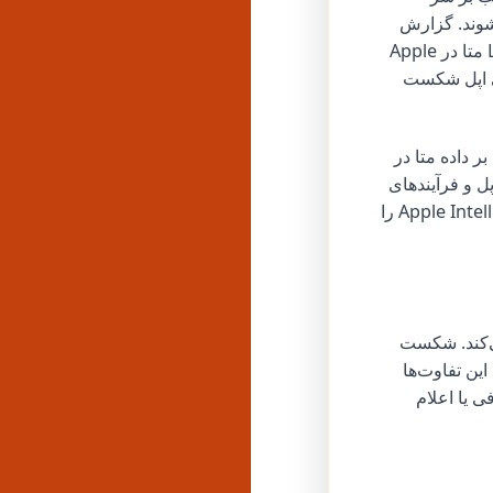
شوند. گزارش
وال استریت ژورنال از ژوئن 2024 نشان داد که این دو شرکت درباره ادغام مدل Llama متا در Apple
وصی اپل شکست
 داده متا در
 اختلافات مداوم درباره کمیسیون 30 درصدی اپل و فرآیندهای
بررسی برنامه، محیطی پرتنش ایجاد کرده است. تصمیم متا برای مسدود کردن Apple Intelligence را
ی‌کند. شکست
ن تفاوت‌ها
ست در حال تلافی یا اعلام