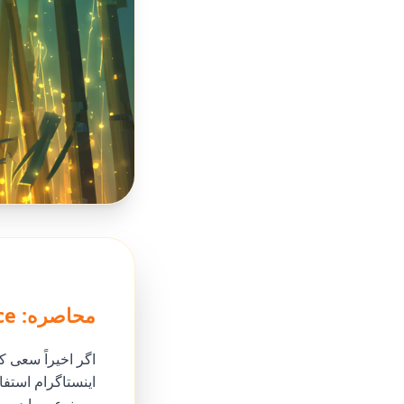
محاصره: Apple Intelligence از امپراتوری متا بیرون رانده شد
اینستاگرام استفاد