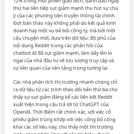
12% trong một phiên giao dịch, đánh dấu ngày
thứ hai liên tiếp sụt giảm mạnh thu hút sự chú
ý của các phương tiện truyền thông tài chính.
Đợt bán tháo này không phải do kết quả kinh
doanh hay một vụ bê bối công ty, mà bởi một
câu chuyện mới, dựa trên dữ liệu: độ phủ của
nội dung Reddit trong các phản hồi của
chatbot AI đã sụt giảm mạnh, làm dấy lên lo
ngại của nhà đầu tư về lưu lượng truy cập và
sự liên quan của nền tảng trong tương lai.
Các nhà phân tích thị trường nhanh chóng chỉ
ra dữ liệu từ các trình theo dõi bên thứ ba cho
thấy sự sụt giảm đáng kể các liên kết Reddit
xuất hiện trong câu trả lời từ ChatGPT của
OpenAI. Thời điểm rất chính xác, với việc cổ
phiếu giảm trùng khớp với việc công bố công
khai các số liệu này, cho thấy một thị trường