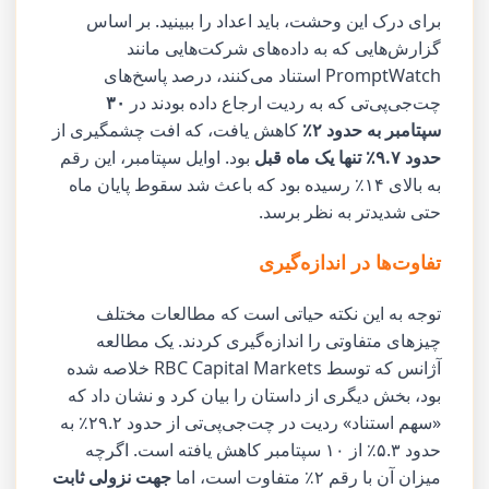
برای درک این وحشت، باید اعداد را ببینید. بر اساس
گزارش‌هایی که به داده‌های شرکت‌هایی مانند
PromptWatch استناد می‌کنند، درصد پاسخ‌های
چت‌جی‌پی‌تی که به ردیت ارجاع داده بودند در
۳۰
سپتامبر به حدود ۲٪
کاهش یافت، که افت چشمگیری از
حدود ۹.۷٪ تنها یک ماه قبل
بود. اوایل سپتامبر، این رقم
به بالای ۱۴٪ رسیده بود که باعث شد سقوط پایان ماه
حتی شدیدتر به نظر برسد.
تفاوت‌ها در اندازه‌گیری
توجه به این نکته حیاتی است که مطالعات مختلف
چیزهای متفاوتی را اندازه‌گیری کردند. یک مطالعه
آژانس که توسط RBC Capital Markets خلاصه شده
بود، بخش دیگری از داستان را بیان کرد و نشان داد که
«سهم استناد» ردیت در چت‌جی‌پی‌تی از حدود ۲۹.۲٪ به
حدود ۵.۳٪ از ۱۰ سپتامبر کاهش یافته است. اگرچه
میزان آن با رقم ۲٪ متفاوت است، اما
جهت نزولی ثابت