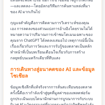
แทนที่จะพึ่งพาปริมาณการเข้าชมที่อาจถูกไกล่เกลี่ย
—และลดลง—โดยอัลกอริทึมการค้นหาแหล่งที่มา
ของ AI มากเกินไป
กุญแจสำคัญคือการติดตามการวิเคราะห์ของคุณ
เอง การลดลงของส่วนแบ่งการอ้างอิงโดยรวมไม่ได้
หมายความว่าปริมาณการเข้าชมโดเมนเฉพาะของ
คุณจาก ChatGPT ได้ลดลงเสมอไป เหตุการณ์นี้เป็น
เรื่องเกี่ยวกับการวัดและการรับรู้ของตลาดเป็นหลัก
ทำหน้าที่เป็นบทเรียนเตือนใจเกี่ยวกับการสร้าง
กลยุทธ์บนเมตริกเดียวที่ทึบแสง
การเดินทางสู่อนาคตของ AI และข้อมูล
โซเชียล
ข้อมูลเชิงลึกที่แท้จริงจากการสั่นสะเทือนของตลาด
ครั้งนี้คือเรากำลังเข้าสู่ยุคที่มูลค่าของแพลตฟอร์ม
ถูกประเมินแบบไดนามิกผ่านการบูรณาการกับระบบ
นิเวศ AI นวัตกรรมอยู่ที่การตระหนักว่าอิทธิพลกำลัง