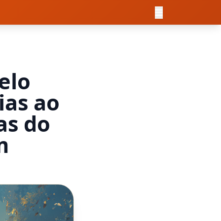
elo
ias ao
as do
m