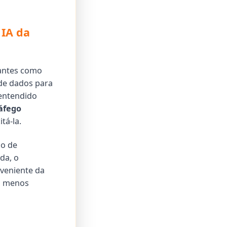
 IA da
gantes como
de dados para
entendido
áfego
tá-la.
ão de
da, o
veniente da
em menos