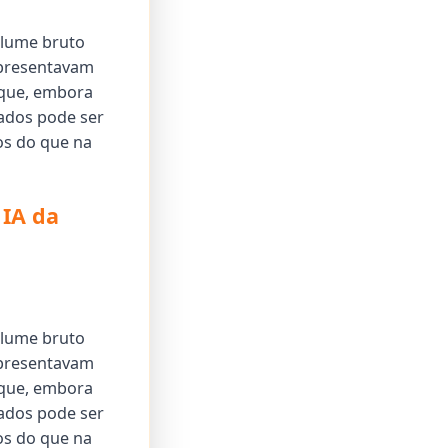
olume bruto
apresentavam
 que, embora
cados pode ser
os do que na
 IA da
olume bruto
apresentavam
 que, embora
cados pode ser
os do que na