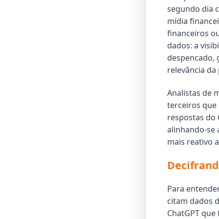
segundo dia 
mídia finance
financeiros o
dados: a visi
despencado, g
relevância da
Analistas de
terceiros que
respostas do 
alinhando-se 
mais reativo a
Decifrand
Para entender
citam dados 
ChatGPT que 