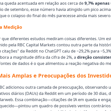
ma queda acentuada em relação aos cerca de
9,7% apenas
ício de setembro, esse número havia atingido um pico acima
ue o colapso do final do mês parecesse ainda mais severo
na Medição
ar que diferentes estudos mediram coisas diferentes. Um e
ido pela RBC Capital Markets contou outra parte da históri
de citações" da Reddit no ChatGPT caiu de ~29,2% para ~5,3
ora a magnitude difira da cifra de 2%, a
direção consiste
fontes de dados é o que alimentou a reação negativa do m
Mais Amplas e Preocupações dos Investid
 RBC adicionou outra camada de preocupação, observando
ativos diários (DAUs) da Reddit em um período de 30 dias,
ilarweb. Essa combinação—citações de IA em queda e eng
quecido—pintou um quadro de possíveis ventos contrários