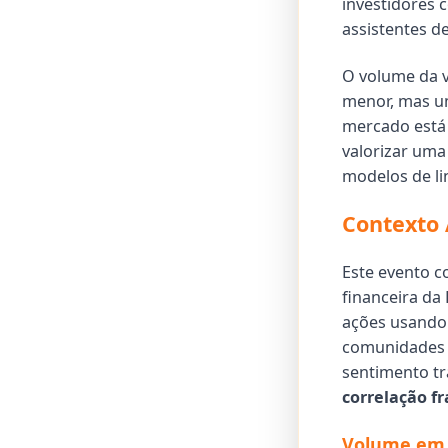
investidores 
assistentes d
O volume da v
menor, mas um
mercado está
valorizar uma
modelos de l
Contexto 
Este evento c
financeira da
ações usando
comunidades c
sentimento tr
correlação f
Volume em 