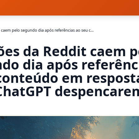
Ações da Reddit caem pelo segundo dia após referências ao seu conteúdo em respostas do ChatGPT despencarem
ões da Reddit caem p
do dia após referênc
conteúdo em respost
ChatGPT despencare