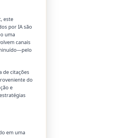
, este
dos por IA são
omo uma
olvem canais
iminuído—pelo
a de citações
proveniente do
ição e
estratégias
ndo em uma