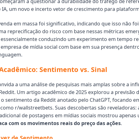
começaram a questionar a durabilidade do tráfego de refer
e IA, um novo e incerto vetor de crescimento para plataform
enda em massa foi significativo, indicando que isso não fo
a reprecificação do risco com base nessas métricas emer
 essencialmente conduzindo um experimento em tempo rea
 empresa de mídia social com base em sua presença dentr
inguagem.
Acadêmico: Sentimento vs. Sinal
onvida a uma análise de pesquisas mais amplas sobre a infl
 Reddit. Um artigo acadêmico de 2025 explorou a previsão 
 o sentimento da Reddit anotado pelo ChatGPT, focando e
omo r/wallstreetbets. Suas descobertas são reveladoras: a
adicional de postagens em mídias sociais mostrou apenas
raca com os movimentos reais do preço das ações
.
vez de Sentimento