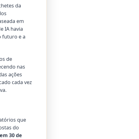
chetes da
dos
baseada em
e IA havia
 futuro e a
os de
recendo nas
das ações
cado cada vez
va.
atórios que
ostas do
em 30 de