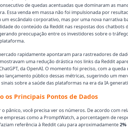
consecutivo de quedas acentuadas que dominaram as man
ira. Essa venda em massa não foi impulsionada por resulta
u um escândalo corporativo, mas por uma nova narrativa 
bilidade do conteúdo da Reddit nas respostas dos chatbots d
erando preocupação entre os investidores sobre o tráfego
 plataforma.
 mercado rapidamente apontaram para rastreadores de dad
 mostravam uma redução drástica nos links da Reddit apa
ChatGPT, da OpenAI. O momento foi preciso, com a queda 
ao lançamento público dessas métricas, sugerindo um mer
 sinais sobre a saúde das plataformas na era da IA generati
o os Principais Pontos de Dados
 o pânico, você precisa ver os números. De acordo com rel
de empresas como a PromptWatch, a porcentagem de resp
faziam referência à Reddit caiu para aproximadamente
2% 