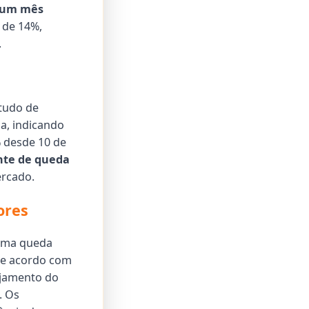
 um mês
 de 14%,
.
studo de
a, indicando
% desde 10 de
nte de queda
ercado.
ores
 uma queda
 de acordo com
ajamento do
. Os