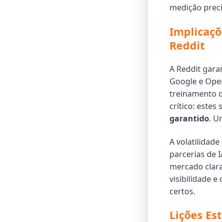
medição prec
Implicaçõ
Reddit
A Reddit gara
Google e Open
treinamento 
crítico: estes
garantido
. U
A volatilidade
parcerias de 
mercado clar
visibilidade 
certos.
Lições Es