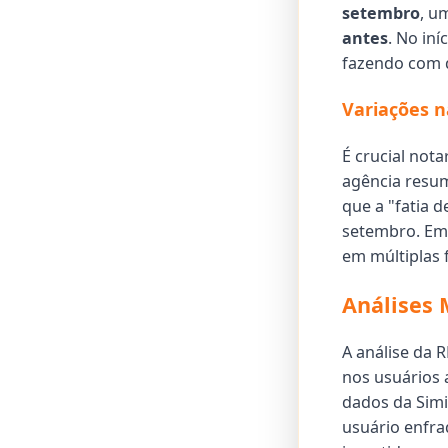
setembro
, u
antes
. No in
fazendo com q
Variações 
É crucial not
agência resum
que a "fatia 
setembro. Emb
em múltiplas 
Análises 
A análise da
nos usuários 
dados da Sim
usuário enfra