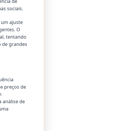
ência de
as sociais.
i um ajuste
gentes. O
l, tentando
o de grandes
uência
de preços de
m
 análise de
 uma