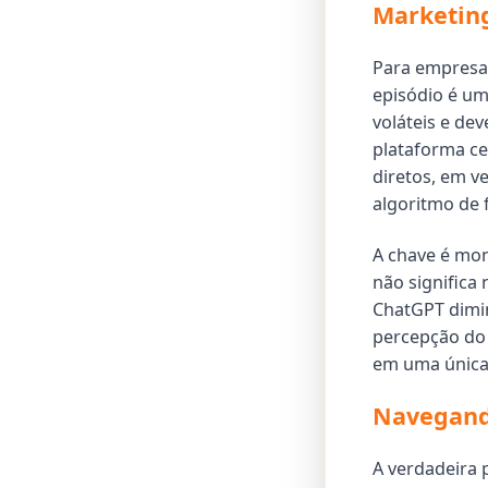
Marketin
Para empresas
episódio é um 
voláteis e de
plataforma c
diretos, em v
algoritmo de 
A chave é mon
não significa
ChatGPT dimin
percepção do 
em uma única
Navegando
A verdadeira