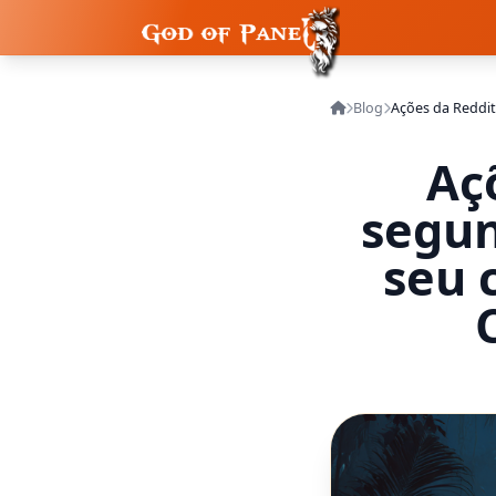
Blog
Aç
segun
seu 