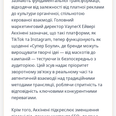
зазнають фундаментальної трансформації,
відходячи від залежності від платної реклами
до культури органічної, спільнотою
керованої взаємодії. Головний
маркетинговий директор VaynerX Ейвері
Аккінені зазначає, що такі платформи, як
TikTok та Instagram, тепер функціонують як
щоденні «Супер Боули», де бренди можуть
вирощувати творчі ідеї — від маскотів до
кампаній — тестуючи їх безпосередньо з
аудиторією. Цей зсув надає пріоритет
зворотному зв'язку в реальному часі та
автентичній взаємодії над традиційними
методами трансляції, роблячи спритність та
відповідність ключовими конкурентними
перевагами.
Крім того, Аккінені підкреслює зменшення