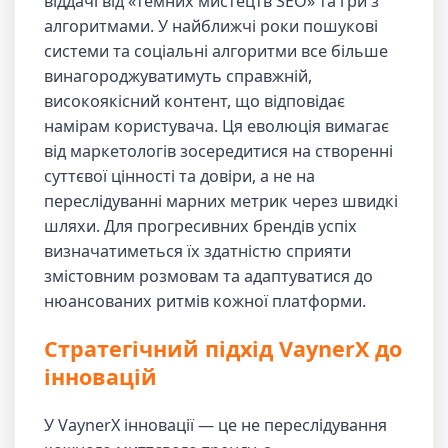
віддачі від «темних мистецтв SEO» та гри з
алгоритмами. У найближчі роки пошукові
системи та соціальні алгоритми все більше
винагороджуватимуть справжній,
високоякісний контент, що відповідає
намірам користувача. Ця еволюція вимагає
від маркетологів зосередитися на створенні
суттєвої цінності та довіри, а не на
переслідуванні марних метрик через швидкі
шляхи. Для прогресивних брендів успіх
визначатиметься їх здатністю сприяти
змістовним розмовам та адаптуватися до
нюансованих ритмів кожної платформи.
Стратегічний підхід VaynerX до
інновацій
У VaynerX інновації — це не переслідування