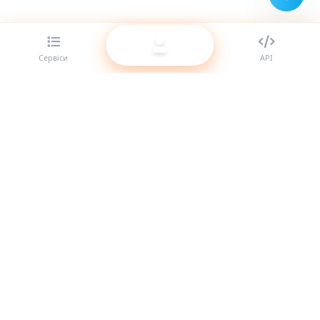
Сервіси
API
Найкращий провайдер SMM-панелей для реселерів.
Посильте свою присутність у соцмережах за допомогою
наших якісних послуг.
Система онлайн