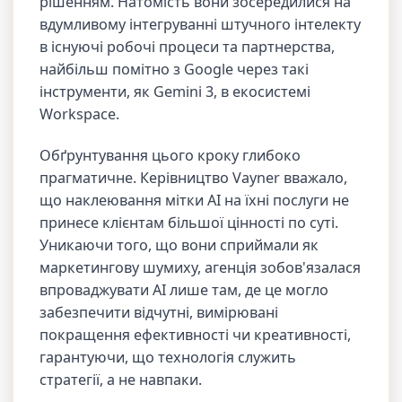
рішенням. Натомість вони зосередилися на
вдумливому інтегруванні штучного інтелекту
в існуючі робочі процеси та партнерства,
найбільш помітно з Google через такі
інструменти, як Gemini 3, в екосистемі
Workspace.
Обґрунтування цього кроку глибоко
прагматичне. Керівництво Vayner вважало,
що наклеювання мітки AI на їхні послуги не
принесе клієнтам більшої цінності по суті.
Уникаючи того, що вони сприймали як
маркетингову шумиху, агенція зобов'язалася
впроваджувати AI лише там, де це могло
забезпечити відчутні, вимірювані
покращення ефективності чи креативності,
гарантуючи, що технологія служить
стратегії, а не навпаки.