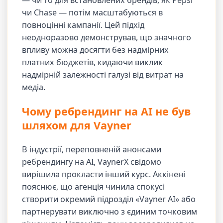
— чи то для встановлених брендів, як Pepsi
чи Chase — потім масштабуються в
повноцінні кампанії. Цей підхід
неодноразово демонстрував, що значного
впливу можна досягти без надмірних
платних бюджетів, кидаючи виклик
надмірній залежності галузі від витрат на
медіа.
Чому ребрендинг на AI не був
шляхом для Vayner
В індустрії, переповненій анонсами
ребрендингу на AI, VaynerX свідомо
вирішила прокласти інший курс. Аккінені
пояснює, що агенція чинила спокусі
створити окремий підрозділ «Vayner AI» або
партнерувати виключно з єдиним точковим