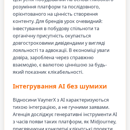
розуміння платформ та послідовного,
орієнтованого на цінність створення
контенту. Для брендів урок очевидний:
інвестування в побудову спільноти та
органічну присутність окупається
довгостроковими дивідендами у вигляді
лояльності та адвокації. В економіці уваги
довіра, зароблена через справжню
взаємодію, є валютою ціннішою за будь-
який показник клікабельності.
Інтегрування AI без шумихи
Відносини VaynerX з AI характеризуються
тихою інтеграцією, а не гучними заявами.
Агенція досліджує генеративні інструменти AI
з часів появи таких платформ, як Midjourney,
присвячуючи конкретні клієнтські проекти