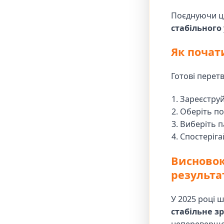
Поєднуючи ці
стабільного 
Як почати
Готові перет
Зареєструй
Оберіть по
Виберіть 
Спостеріга
Висновок
результа
У 2025 році 
стабільне з
неперевершен