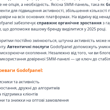
 не опція, а необхідність. Якісна SMM-панель, така як
G
менти для підвищення активності, збільшення кількості п
овіри на всіх основних платформах. На відміну від нена
dofpanel забезпечує
справжнє органічне зростання
з г
, що допоможе вашому бренду виділитися у 2025 році.
оритми постійно змінюються, штучна активність може
нту.
Автентичні послуги
Godofpanel допоможуть уникну
искорюючи охоплення. Незалежно від того, чи ви блогер
використання довіреної SMM-панелі — це ключ до стабіл
реваги Godofpanel:
писники та активність
зростання, дружні до алгоритмів
 підтримка клієнтів
іни та знижки на оптові замовлення