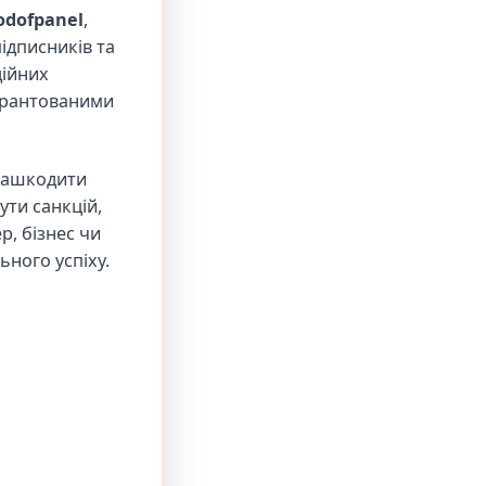
odofpanel
,
ідписників та
дійних
арантованими
 нашкодити
ти санкцій,
, бізнес чи
ьного успіху.