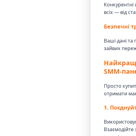
Конкурентні 
всіх — від ст
Безпечні т
Ваші дані та
зайвих пере
Найкращі
SMM-пан
Просто купит
отримати мак
1. Поєднуй
Використову
Взаємодійте 