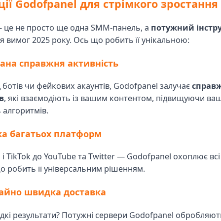
ції Godofpanel для стрімкого зростання
 це не просто ще одна SMM-панель, а
потужний інстр
я вимог 2025 року. Ось що робить її унікальною:
вана справжня активність
д ботів чи фейкових акаунтів, Godofpanel залучає
справж
в
, які взаємодіють із вашим контентом, підвищуючи ваш
 алгоритмів.
ка багатьох платформ
 і TikTok до YouTube та Twitter — Godofpanel охоплює всі
о робить її універсальним рішенням.
чайно швидка доставка
дкі результати? Потужні сервери Godofpanel обробляют