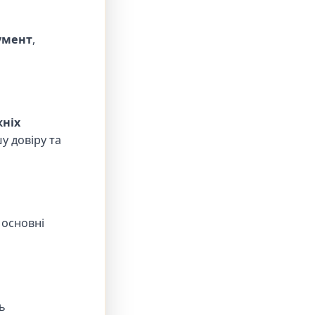
умент
,
ніх
у довіру та
 основні
ь