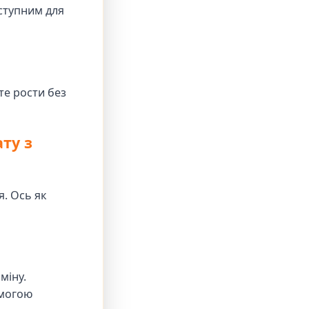
ступним для
те рости без
ту з
я. Ось як
міну.
омогою