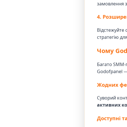
замовлення за
4. Розшире
Відстежуйте 
стратегію дл
Чому God
Багато SMM-п
Godofpanel 
Жодних фей
Суворий конт
активних ко
Доступні т