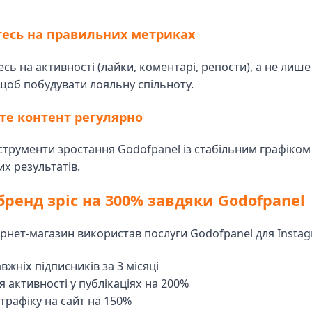
тесь на правильних метриках
ь на активності (лайки, коментарі, репости), а не лише 
 щоб побудувати лояльну спільноту.
йте контент регулярно
струменти зростання Godofpanel із стабільним графіком
х результатів.
 бренд зріс на 300% завдяки Godofpanel
ернет-магазин використав послуги Godofpanel для Instagr
вжніх підписників за 3 місяці
 активності у публікаціях на 200%
трафіку на сайт на 150%