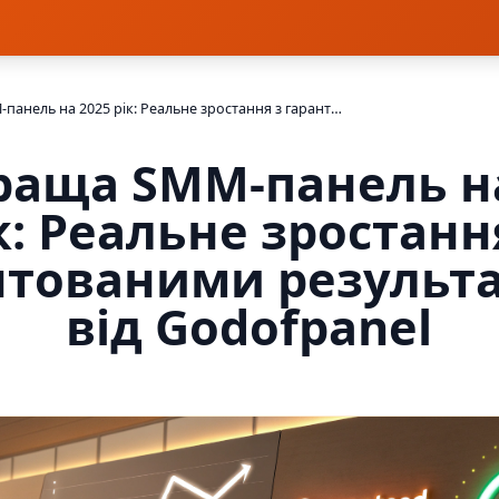
Найкраща SMM-панель на 2025 рік: Реальне зростання з гарантованими результатами від Godofpanel
раща SMM-панель на
к: Реальне зростанн
нтованими результ
від Godofpanel