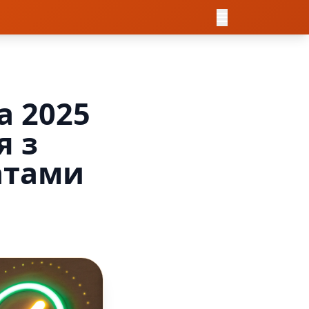
 2025
я з
атами