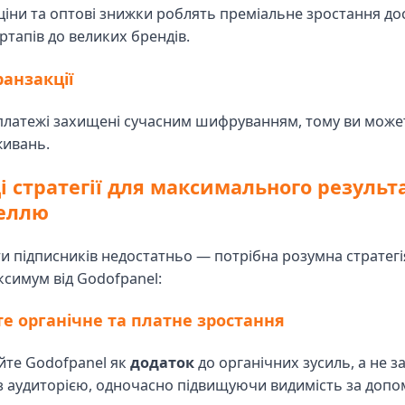
ціни та оптові знижки роблять преміальне зростання до
артапів до великих брендів.
ранзакції
 платежі захищені сучасним шифруванням, тому ви може
живань.
 стратегії для максимального результа
еллю
и підписників недостатньо — потрібна розумна стратегі
симум від Godofpanel:
те органічне та платне зростання
йте Godofpanel як
додаток
до органічних зусиль, а не за
з аудиторією, одночасно підвищуючи видимість за доп