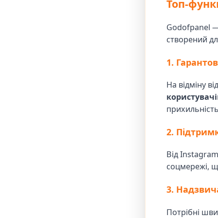
Топ-функ
Godofpanel —
створений дл
1. Гаранто
На відміну ві
користувачі
прихильність
2. Підтрим
Від Instagram
соцмережі, щ
3. Надзви
Потрібні шви