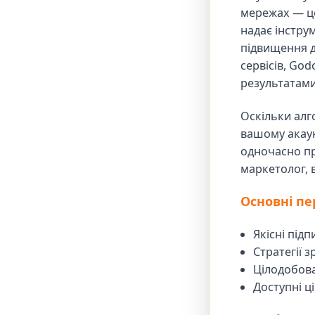
мережах — це
надає інстру
підвищення д
сервісів, Go
результатами
Оскільки алг
вашому акау
одночасно пр
маркетолог, 
Основні пе
Якісні під
Стратегії 
Цілодобова
Доступні ц