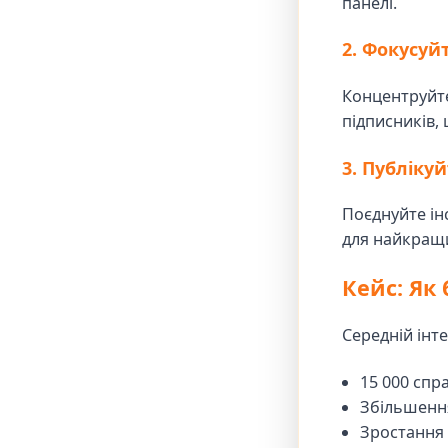
панелі.
2. Фокусуй
Концентруйтес
підписників,
3. Публіку
Поєднуйте ін
для найкращи
Кейс: Як
Середній інт
15 000 спра
Збільшення
Зростання 