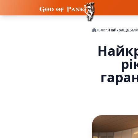
Блог
Найк
рі
гара