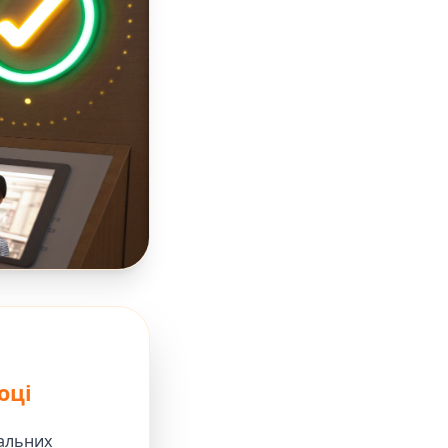
оці
альних