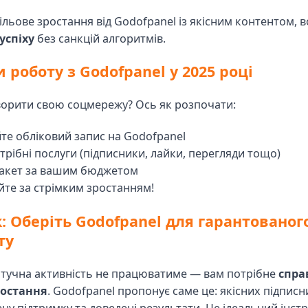
льове зростання від Godofpanel із якісним контентом, 
успіху
без санкцій алгоритмів.
 роботу з Godofpanel у 2025 році
ворити свою соцмережу? Ось як розпочати:
те обліковий запис на Godofpanel
трібні послуги (підписники, лайки, перегляди тощо)
пакет за вашим бюджетом
йте за стрімким зростанням!
: Оберіть Godofpanel для гарантованог
ту
штучна активність не працюватиме — вам потрібне
спра
ростання
. Godofpanel пропонує саме це: якісних підписни
у підтримку та доведені результати. Це ідеальний інст