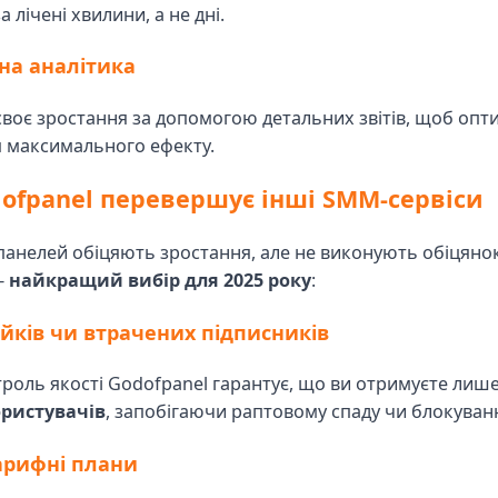
 лічені хвилини, а не дні.
на аналітика
своє зростання за допомогою детальних звітів, щоб опт
я максимального ефекту.
ofpanel перевершує інші SMM-сервіси
анелей обіцяють зростання, але не виконують обіцяно
—
найкращий вибір для 2025 року
:
ків чи втрачених підписників
роль якості Godofpanel гарантує, що ви отримуєте лиш
ристувачів
, запобігаючи раптовому спаду чи блокуван
арифні плани