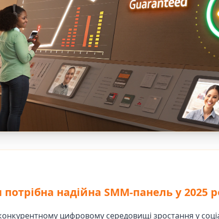
 потрібна надійна SMM-панель у 2025 р
конкурентному цифровому середовищі зростання у соці