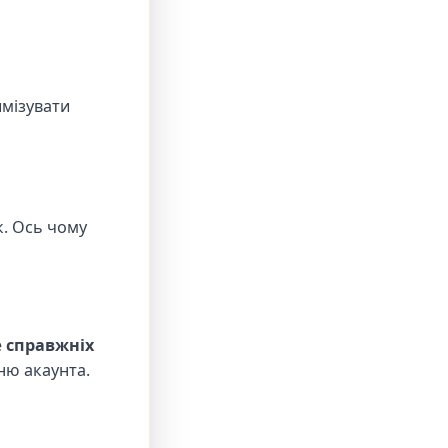
имізувати
к. Ось чому
е
справжніх
ню акаунта.