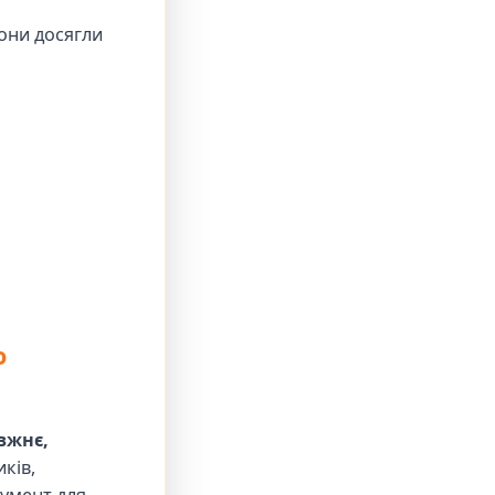
вони досягли
о
вжнє,
ків,
румент для