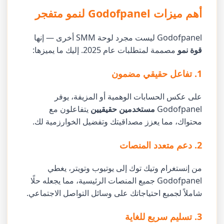
أهم ميزات Godofpanel لنمو متفجر
Godofpanel ليست مجرد لوحة SMM أخرى — إنها
قوة نمو
مصممة لمتطلبات عام 2025. إليك ما يميزها:
1. تفاعل حقيقي مضمون
على عكس الحسابات الوهمية أو المزيفة، يوفر
Godofpanel
مستخدمين حقيقيين
يتفاعلون مع
محتواك، مما يعزز مصداقيتك وتفضيل الخوارزمية لك.
2. دعم متعدد المنصات
من إنستغرام وتيك توك إلى يوتيوب وتويتر، يغطي
Godofpanel جميع المنصات الرئيسية، مما يجعله حلًا
شاملاً لجميع احتياجاتك على وسائل التواصل الاجتماعي.
3. تسليم سريع للغاية