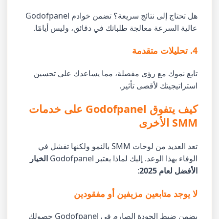
هل تحتاج إلى نتائج سريعة؟ تضمن خوادم Godofpanel
عالية السرعة معالجة طلباتك في دقائق، وليس أيامًا.
4. تحليلات متقدمة
تابع نموك مع رؤى مفصلة، مما يساعدك على تحسين
استراتيجيتك لأقصى تأثير.
كيف يتفوق Godofpanel على خدمات
SMM الأخرى
تعد العديد من لوحات SMM بالنمو ولكنها تفشل في
الوفاء بهذا الوعد. إليك لماذا يعتبر Godofpanel
الخيار
الأفضل لعام 2025
:
لا يوجد متابعين مزيفين أو مفقودين
يضمن ضبط الجودة الصارم في Godofpanel حصولك