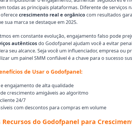
para impulsionar o engajamento, aumentar seguidores e m
em todas as principais plataformas. Diferente de serviços n
 oferece
crescimento real e orgânico
com resultados gara
ue sua marca se destaque em 2025.
tmos em constante evolução, engajamento falso pode prej
viços autênticos
do Godofpanel ajudam você a evitar pena
era seu alcance. Seja você um influenciador, empresa ou pr
ilizar um painel SMM confiável é a chave para o sucesso sus
Benefícios de Usar o Godofpanel:
 e engajamento de alta qualidade
 de crescimento amigáveis ao algoritmo
cliente 24/7
ssíveis com descontos para compras em volume
s Recursos do Godofpanel para Crescimen