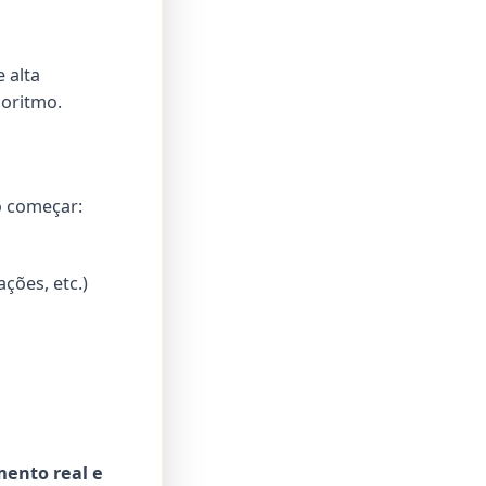
 alta
oritmo.
o começar:
ções, etc.)
mento real e