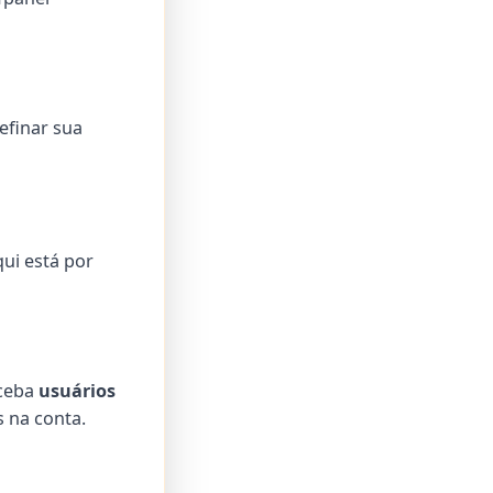
efinar sua
ui está por
eceba
usuários
s na conta.