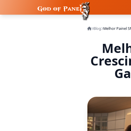
Blog
Melh
Cresc
Ga