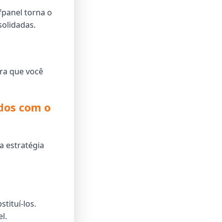
panel torna o
olidadas.
ra que você
dos com o
 estratégia
tituí-los.
l.