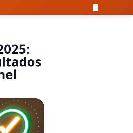
2025:
ltados
nel