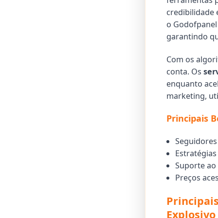
ferramentas 
credibilidade 
o Godofpanel
garantindo q
Com os algori
conta. Os
ser
enquanto acel
marketing, ut
Principais 
Seguidores
Estratégias
Suporte ao 
Preços ace
Principai
Explosivo