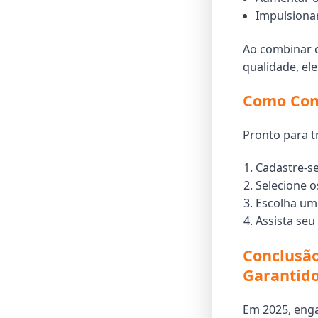
Impulsionar
Ao combinar 
qualidade, el
Como Com
Pronto para t
Cadastre-s
Selecione os
Escolha um
Assista seu
Conclusão
Garantid
Em 2025, enga