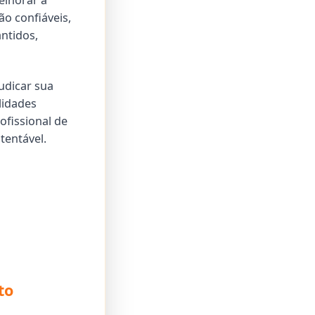
elhorar a
ão confiáveis,
ntidos,
udicar sua
lidades
ofissional de
tentável.
to