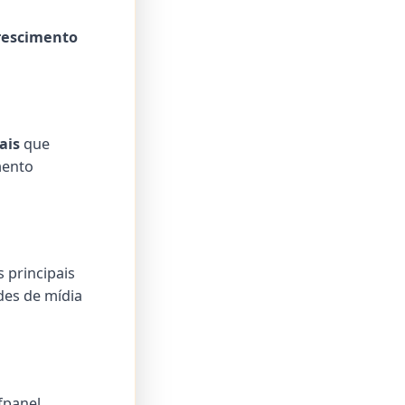
rescimento
ais
que
mento
 principais
des de mídia
fpanel