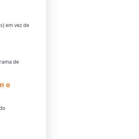
s) em vez de
grama de
m o
 do