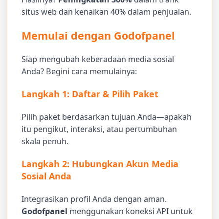
situs web dan kenaikan 40% dalam penjualan.
Memulai dengan Godofpanel
Siap mengubah keberadaan media sosial
Anda? Begini cara memulainya:
Langkah 1: Daftar & Pilih Paket
Pilih paket berdasarkan tujuan Anda—apakah
itu pengikut, interaksi, atau pertumbuhan
skala penuh.
Langkah 2: Hubungkan Akun Media
Sosial Anda
Integrasikan profil Anda dengan aman.
Godofpanel
menggunakan koneksi API untuk