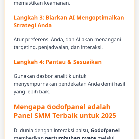
memastikan keamanan.
Langkah 3: Biarkan AI Mengoptimalkan
Strategi Anda
Atur preferensi Anda, dan AI akan menangani
targeting, penjadwalan, dan interaksi.
Langkah 4: Pantau & Sesuaikan
Gunakan dasbor analitik untuk
menyempurnakan pendekatan Anda demi hasil
yang lebih baik.
Mengapa Godofpanel adalah
Panel SMM Terbaik untuk 2025
Di dunia dengan interaksi palsu,
Godofpanel
memberikan
pertumbuhan nyata
melalui