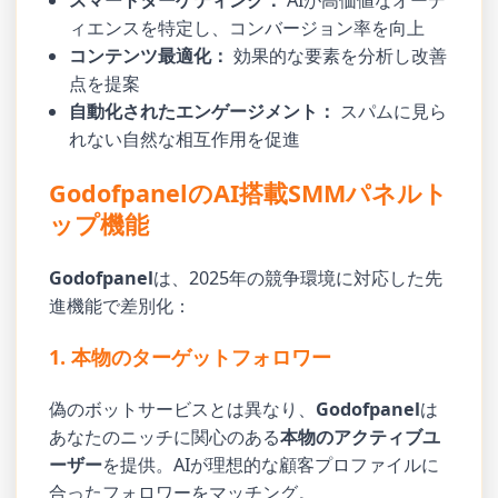
スマートターゲティング：
AIが高価値なオーデ
ィエンスを特定し、コンバージョン率を向上
コンテンツ最適化：
効果的な要素を分析し改善
点を提案
自動化されたエンゲージメント：
スパムに見ら
れない自然な相互作用を促進
GodofpanelのAI搭載SMMパネルト
ップ機能
Godofpanel
は、2025年の競争環境に対応した先
進機能で差別化：
1. 本物のターゲットフォロワー
偽のボットサービスとは異なり、
Godofpanel
は
あなたのニッチに関心のある
本物のアクティブユ
ーザー
を提供。AIが理想的な顧客プロファイルに
合ったフォロワーをマッチング。