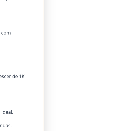
s com
escer de 1K
ideal.
endas.