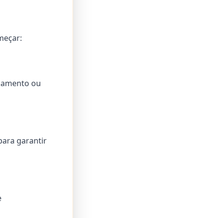
meçar:
ajamento ou
para garantir
e