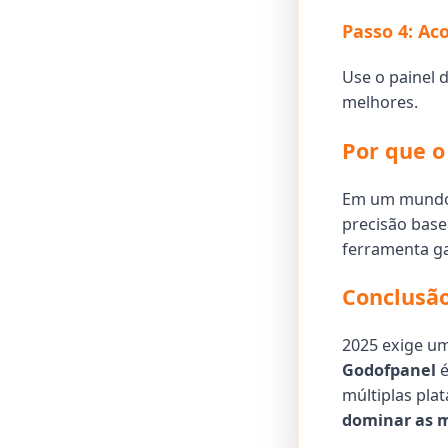
Passo 4: A
Use o painel 
melhores.
Por que o
Em um mundo 
precisão base
ferramenta ga
Conclusã
2025 exige um
Godofpanel
é
múltiplas pla
dominar as m