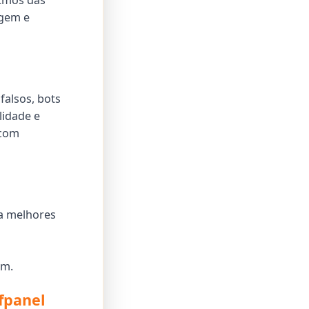
itmos das
agem e
alsos, bots
lidade e
 com
ra melhores
am.
fpanel