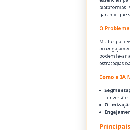
essenciais pa
plataformas. 
garantir que 
O Problema 
Muitos painé
ou engajament
podem levar 
estratégias b
Como a IA M
Segmentaç
conversões
Otimizaçã
Engajamen
Principai