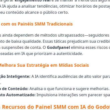
ra gerar
engajamento real
e se manter à frente dos algor
A IA ajuda a analisar tendências, otimizar horários de post
seu conteúdo alcance o público certo.
com os Painéis SMM Tradicionais
is ainda dependem de métodos ultrapassados—seguidores f
o de baixa qualidade. Essas táticas prejudicam sua credibi
a suspensões de conta. O
Godofpanel
elimina esses riscos
aseadas em IA que priorizam a autenticidade.
elhora Sua Estratégia em Mídias Sociais
ão Inteligente:
A IA identifica audiências de alto valor pa
.
o de Conteúdo:
Analisa o que funciona e sugere melhorias.
to Automatizado:
Impulsiona interações sem parecer sp
s Recursos do Painel SMM com IA do Godo