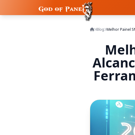
Blog
Melh
Alcan
Ferra