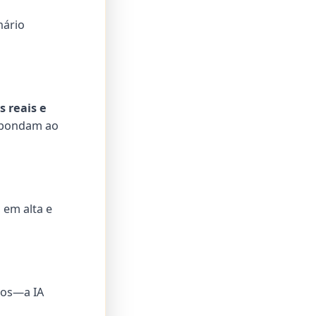
nário
s reais e
espondam ao
 em alta e
ios—a IA