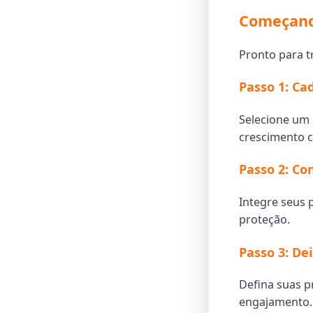
Começand
Pronto para t
Passo 1: Ca
Selecione um
crescimento 
Passo 2: Co
Integre seus 
proteção.
Passo 3: De
Defina suas p
engajamento.