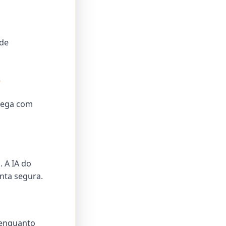
 de
5
rega com
 A IA do
nta segura.
 enquanto