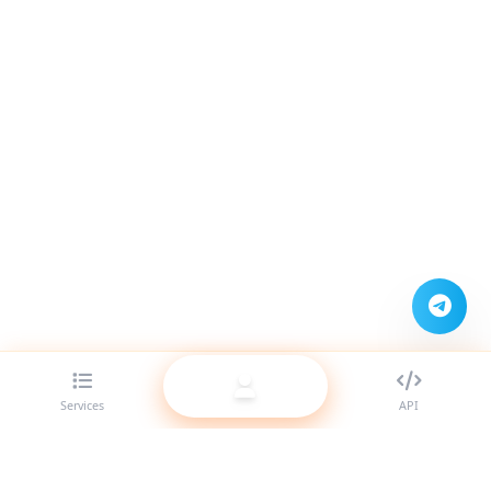
Services
API