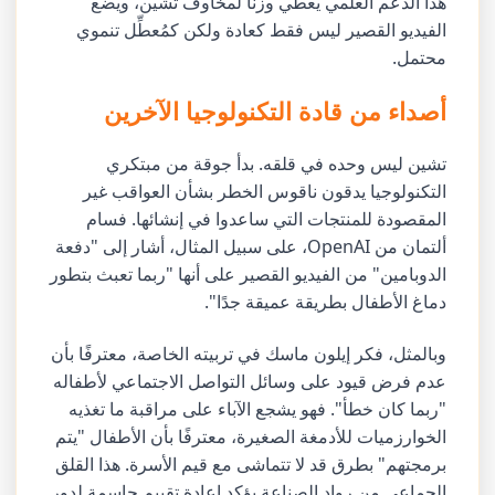
هذا الدعم العلمي يعطي وزناً لمخاوف تشين، ويضع
الفيديو القصير ليس فقط كعادة ولكن كمُعطِّل تنموي
محتمل.
أصداء من قادة التكنولوجيا الآخرين
تشين ليس وحده في قلقه. بدأ جوقة من مبتكري
التكنولوجيا يدقون ناقوس الخطر بشأن العواقب غير
المقصودة للمنتجات التي ساعدوا في إنشائها. فسام
ألتمان من OpenAI، على سبيل المثال، أشار إلى "دفعة
الدوبامين" من الفيديو القصير على أنها "ربما تعبث بتطور
دماغ الأطفال بطريقة عميقة جدًا".
وبالمثل، فكر إيلون ماسك في تربيته الخاصة، معترفًا بأن
عدم فرض قيود على وسائل التواصل الاجتماعي لأطفاله
"ربما كان خطأ". فهو يشجع الآباء على مراقبة ما تغذيه
الخوارزميات للأدمغة الصغيرة، معترفًا بأن الأطفال "يتم
برمجتهم" بطرق قد لا تتماشى مع قيم الأسرة. هذا القلق
الجماعي من رواد الصناعة يؤكد إعادة تقييم حاسمة لدور