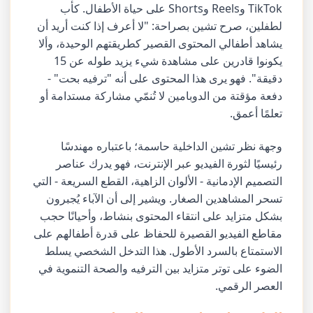
TikTok وReels وShorts على حياة الأطفال. كأب
لطفلين، صرح تشين بصراحة: "لا أعرف إذا كنت أريد أن
يشاهد أطفالي المحتوى القصير كطريقتهم الوحيدة، وألا
يكونوا قادرين على مشاهدة شيء يزيد طوله عن 15
دقيقة". فهو يرى هذا المحتوى على أنه "ترفيه بحت" -
دفعة مؤقتة من الدوبامين لا تُنمّي مشاركة مستدامة أو
تعلمًا أعمق.
وجهة نظر تشين الداخلية حاسمة؛ باعتباره مهندسًا
رئيسيًا لثورة الفيديو عبر الإنترنت، فهو يدرك عناصر
التصميم الإدمانية - الألوان الزاهية، القطع السريعة - التي
تسحر المشاهدين الصغار. ويشير إلى أن الآباء يُجبرون
بشكل متزايد على انتقاء المحتوى بنشاط، وأحيانًا حجب
مقاطع الفيديو القصيرة للحفاظ على قدرة أطفالهم على
الاستمتاع بالسرد الأطول. هذا التدخل الشخصي يسلط
الضوء على توتر متزايد بين الترفيه والصحة التنموية في
العصر الرقمي.