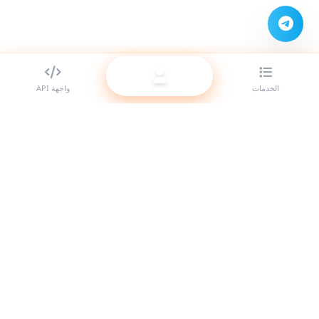
الخدمات
واجهة API
أفضل مزود لوحات SMM للمتعهدين (الريسيلر). عزّز حضورك على مواقع
التواصل الاجتماعي مع خدماتنا عالية الجودة.
النظام متصل