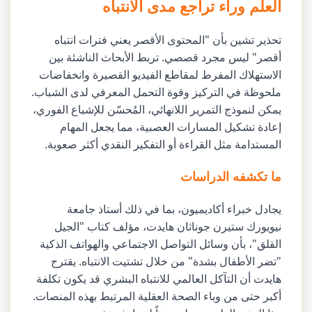
العلم وراء تراجع مدى الانتباه
تحذير تشين بأن "المحتوى الأقصر يعني فترات انتباه
أقصر" ليس مجرد قصصي. تربط الأبحاث الناشئة بين
الاستهلاك المفرط لمقاطع الفيديو القصيرة وانخفاضات
ملحوظة في التركيز وقوة التحمل المعرفي لدى الشباب.
يمكن لنموذج التمرير اللانهائي، المُحسّن للإشباع الفوري،
إعادة تشكيل المسارات العصبية، مما يجعل المهام
المستدامة مثل القراءة أو التفكير النقدي أكثر صعوبة.
ما تكشفه الدراسات
يجادل خبراء أكاديميون، بما في ذلك أستاذ جامعة
نيويورك ستيرن جوناثان هايدت، مؤلف كتاب "الجيل
القلق"، بأن وسائل التواصل الاجتماعي والهواتف الذكية
"تضر الأطفال بشدة" من خلال تشتيت الانتباه. يقترح
هايدت أن التآكل العالمي للانتباه البشري قد يكون تكلفة
أكبر حتى من وباء الصحة العقلية المرتبط بهذه المنصات.