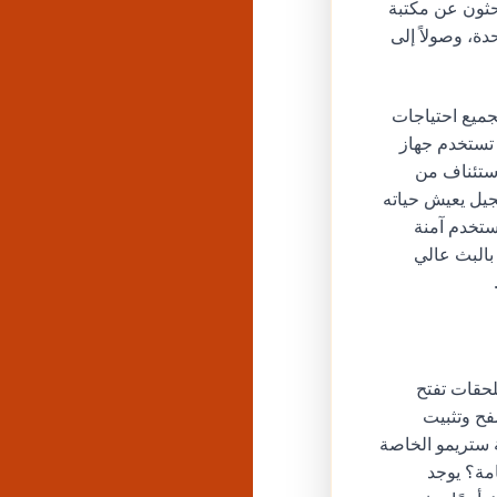
بحثون عن مكتبة
ة، وصولاً إلى
ميع احتياجات
 تستخدم جهاز
استئناف من
جيل يعيش حياته
ستخدم آمنة
بالبث عالي
حقات تفتح
ح وتثبيت
ة ستريمو الخاصة
مة؟ يوجد