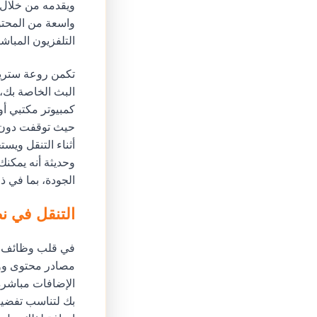
ويقدمه من خلال و
واسعة من المحتوى
التلفزيون المباش
تكمن روعة ستريم
البث الخاصة بك،
كمبيوتر مكتبي أ
حيث توقفت دون فو
أثناء التنقل ويس
وحديثة أنه يمكن
الجودة، بما في ذلك دعم 4K HDR، مما يجعله بديلاً جذابًا لخي
التنقل في ن
في قلب وظائف ست
مصادر محتوى ووظ
الإضافات مباشرة 
بك لتناسب تفضيلا