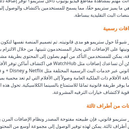
نت مهتم بمشاهدة مقاطع فيديو يوتيوب داخل ستريمو؟ توفر إضافة ذلك 
 هي ما يميز ستريمو حقًا، مما يسمح للمستخدمين باكتشاف والوصول إل
نصات البث التقليدية ببساطة.
افات رسمية
ثر شيوعًا حول ستريمو هو مدى قانونيته. تم تصميم المنصة نفسها لتكو
ونيتها على الإضافات التي يختار المستخدمون تثبيتها. من خلال الالتزام 
قة، يمكن للمستخدمين التأكد من أنهم يصلون إلى المحتوى بطريقة مش
سبيل المثال، يمكن أن تساعدك إضافات مثل WatchHub في اكتشا
افة الأفلام ذات الملكية العامة وصولاً إلى الأفلام التي لم تعد محمية 
 يوفر طريقة قانونية تمامًا للاستمتاع بالسينما الكلاسيكية. تحول هذه 
قوية لاكتشاف خيارات الترفيه المشروعة.
فات من أطراف ثالثة
ستريمو قانوني، فإن طبيعته مفتوحة المصدر ونظام الإضافات المرن ي
أطراف ثالثة. يمكن لهذه توفير الوصول إلى مجموعة أوسع من المحتوى،