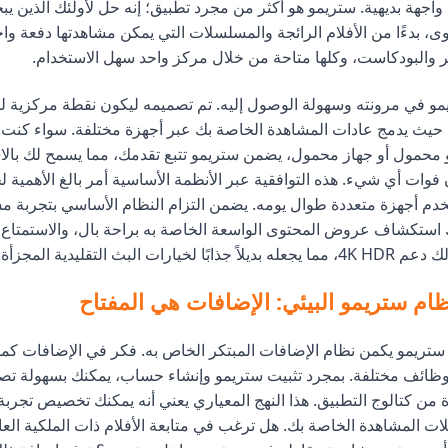
اجهة بديهية. ستريمو هو أكثر من مجرد تطبيق؛ إنه حل لأولئك الذين ي
، بدءًا من الأفلام الرائجة والمسلسلات التي يمكن مشاهدتها دفعة واحد
ر والبودكاست، وكلها متاحة من خلال مركز واحد سهل الاستخدام.
و في مرونته وسهولة الوصول إليه. تم تصميمه ليكون نقطة مركزية لج
 حيث يدمج عادات المشاهدة الخاصة بك عبر أجهزة مختلفة. سواء كنت
و محمول أو جهاز محمول، يضمن ستريمو تتبع تقدمك، مما يسمح لك بال
ات أي شيء. هذه التوافقية عبر الأنظمة الأساسية أمر بالغ الأهمية ل
تخدم أجهزة متعددة طوال يومه. يضمن التزام النظام الأساسي بتجربة م
ك استكشاف عروض المحتوى الواسعة الخاصة به براحة بال، والاستمتاع 
ارات البث التقليدية المجزأة.
ظام ستريمو البيئي: الإضافات هي المفتاح
ريمو يكمن نظام الإضافات المبتكر الخاص به. فكر في الإضافات كمل
ائف مختلفة. بمجرد تثبيت ستريمو وإنشاء حساب، يمكنك بسهولة تصف
من كتالوج التطبيق. هذا النهج المعياري يعني أنه يمكنك تخصيص تجرب
ت المشاهدة الخاصة بك. هل ترغب في متابعة الأفلام ذات الملكية العا