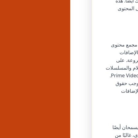
أيضًا. هذه
ى المحتوى
ن مجمع محتوى
بالإضافات
روعة. على
ف أماكن توفر الأفلام والمسلسلات
المحددة بشكل قانوني عبر خدمات البث الرسمية المختلفة مثل Netflix و Disney + و Prime Video.
بموجب حقوق
الإضافات
سمحان أيضًا
 غالبًا من