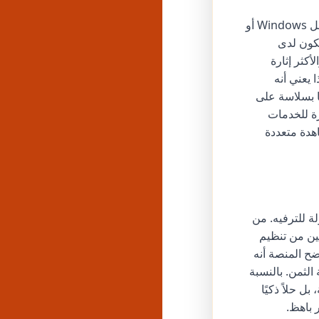
يعد توفر ستريمو عبر مجموعة واسعة من الأنظمة الأساسية ميزة كبيرة. سواء كنت تفضل Windows أو
أن يكون لدى
أكثر إثارة
 يعني أنه
ا بسلاسة على
زة للخدمات
هدة متعددة
ة للترفيه. من
ين من تنظيم
ضح المنصة أنه
لثمن. بالنسبة
ل حلاً ذكيًا
ر باهظ.