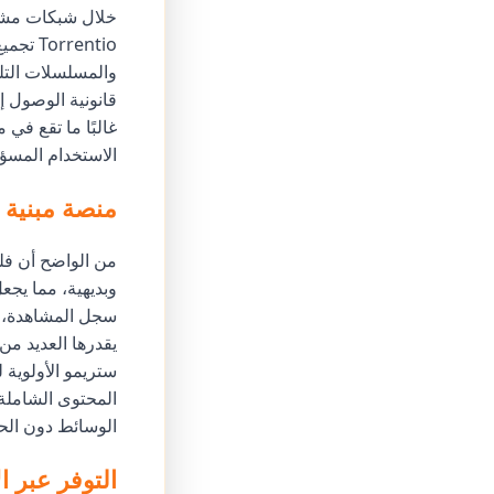
خلال شبكات مشار
rentio
والمسلسلات التل
قانونية الوصول 
غالبًا ما تقع في
الاستخدام المسؤو
منصة مبنية 
من الواضح أن فل
وبديهية، مما يجع
سجل المشاهدة، و
يقدرها العديد م
ستريمو الأولوية 
المحتوى الشاملة، 
الوسائط دون الحا
التوفر عبر ا