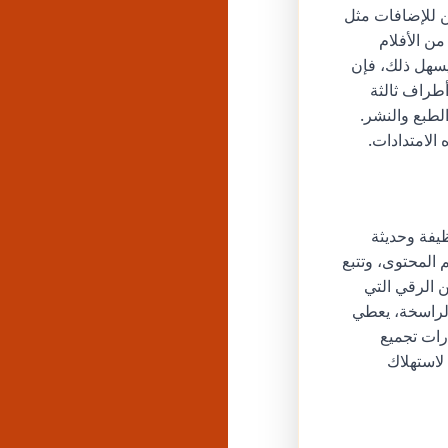
ن للإضافات مثل
من الأفلام
يسهل ذلك، فإن
طراف ثالثة
الطبع والنشر.
الامتدادات.
يفة وحديثة
 المحتوى، وتتبع
 الرقي التي
لراسخة، يعطي
رات تجميع
 لاستهلاك