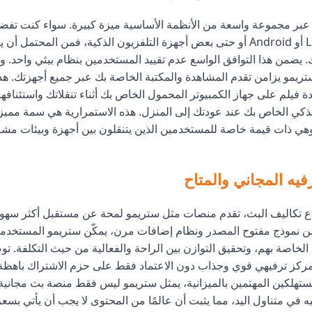
macOS أو Linux أو Android أو حتى بعض أجهزة التلفزيون الذكية، فمن المحتمل 
 يضمن هذا التوافق الواسع عدم تقييد المستخدمين بنظام بيئي واحد. وال
ريمو يزامن تقدم المشاهدة والمكتبة الخاصة بك عبر جميع أجهزتك. هذا
 فيلم على جهاز الكمبيوتر المحمول الخاص بك أثناء تنقلاتك واستئنافه
الذكي الخاص بك عند عودتك إلى المنزل. هذه الاستمرارية هي سمة ممي
وهي ذات قيمة خاصة للمستخدمين الذين يتنقلون بين أجهزة وبيئات مشا
فيه المجاني والمتاح
اع تكاليف البث، تقدم منصات مثل ستريمو لمحة عن مستقبل أكثر سهول
من نموذج مفتوح المصدر ونظام إضافات مرن، يمكّن ستريمو المستخدم
لخاصة بهم، وتحقيق التوازن بين الراحة والفعالية من حيث التكلفة. تو
مركز ترفيهي قوي وجذاب دون الاعتماد فقط على حزم الاشتراك باهظة ا
مستهلكين المهتمين بالميزانية، يمثل ستريمو ليس فقط منصة بث مجانية، ب
فيه في متناول اليد، مما يثبت أن عالمًا من المحتوى لا يجب أن يأتي بسع