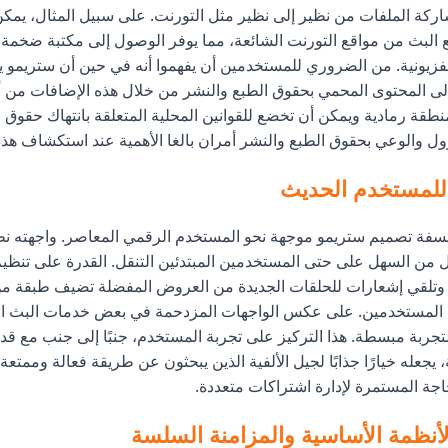
كة الملفات من نظير إلى نظير مثل التورنت. على سبيل المثال، يمك
Tor تجميع البث من مواقع التورنت الشائعة، مما يوفر الوصول إلى مكتبة ضخمة 
فزيونية. من الضروري للمستخدمين أن يفهموا أنه في حين أن ستريمو 
إلى المحتوى المحمي بحقوق الطبع والنشر من خلال هذه الإضافات من أ
 منطقة رمادية ويمكن أن تخضع للقوانين المحلية المتعلقة بانتهاك حقوق 
ل والوعي بحقوق الطبع والنشر أمران بالغا الأهمية عند استكشاف هذه 
للمستخدم الحديث
سفة تصميم ستريمو موجهة نحو المستخدم الرقمي المعاصر. واجهته نظ
ل من السهل على حتى المستخدمين المبتدئين التنقل. القدرة على تنظيم
تلقي إشعارات للحلقات الجديدة من العروض المفضلة تضيف طبقة من
ن المستخدمين. على عكس الواجهات المزدحمة في بعض خدمات البث ا
لتجربة مبسطة. هذا التركيز على تجربة المستخدم، جنبًا إلى جنب مع قد
يجعله خيارًا جذابًا لجيل الألفية الذين يبحثون عن طريقة فعالة وممتعة
جة المستمرة لإدارة اشتراكات متعددة.
لأنظمة الأساسية والمزامنة السلسة