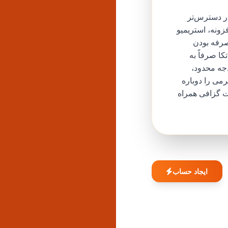
در دسترس‌تر
زونه، استریمیو
 صرفه بودن
ا صرفاً به
دجه محدود،
می را دوباره
ت گزافی همراه
ایجاد حساب