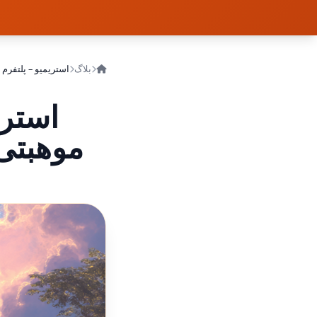
بلاگ
استریمیو – پلتفرم 
استری
موهبتی 