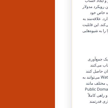
 و ایجاد حساب
ین رویکرد مدولار
ده خاص خود
د. علاقه‌مند به
کند. این قابلیت
را به شیوه‌هایی
 یک جمع‌آوری
اب می‌کنند
نان حاصل کنند
که به صورت قانونی به محتوا دسترسی دارند. به عنوان مثال، افزونه‌هایی مانند WatchHub می‌توانند به
 مختلف مانند
نی+ و پرایم ویدیو در دسترس هستند، کمک کنند. به طور مشابه، افزونه Public Domain
 راهی کاملاً
اری قدرتمند