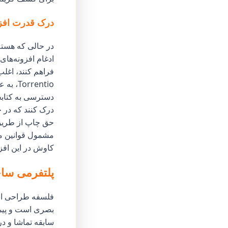
درک قدرت افز
در حالی که هسته 
ادغام افزونه‌های
فراهم کنند، اغلب
rentio
دسترسی به کتابخا
درک کنند که در ح
حق چاپ از طریق 
مشمول قوانین مح
کاوش در این افز
پلتفرمی ساخ
فلسفه طراحی است
بصری است و پیما
سابقه تماشا و در