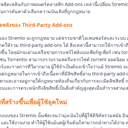
ลิดเพลินกับภาพยนตร์คลาสสิก Add-ons เหล่านี้เปลี่ยน Stremio ใ
ในการค้นหาตัวเลือกความบันเทิงที่ถูกกฎหมาย
จพลังของ Third-Party Add-ons
ของ Stremio จะถูกกฎหมาย แต่ธรรมชาติโอเพนซอร์สและระบบ ad
าตให้รวม third-party add-ons ได้ สิ่งเหล่านี้สามารถให้การเข้าถึง
น โดยมักจะผ่านเครือข่ายการแชร์ไฟล์แบบเพียร์ทูเพียร์ เช่น tor
เช่น Torrentio สามารถรวบรวมสตรีมจากไซต์ torrent ยอดนิยม
ร์และรายการทีวีมากมาย ผู้ใช้จำเป็นต้องเข้าใจว่าแม้ Stremio
แต่กฎหมายในการเข้าถึงเนื้อหาที่มีลิขสิทธิ์ผ่าน third-party add-o
่สีเทาและอาจอยู่ภายใต้กฎหมายท้องถิ่นเกี่ยวกับการละเมิดลิขสิทธิ์
บและการตระหนักถึงลิขสิทธิ์เป็นสิ่งสำคัญสูงสุดเมื่อสำรวจส่วนเสร
สร้างขึ้นเพื่อผู้ใช้ยุคใหม่
บของ Stremio นั้นชัดเจนว่ามุ่งเน้นไปที่ผู้ใช้ดิจิทัลร่วมสมัย อ
และใช้งานง่าย ทำให้ผู้ใช้แม้แต่ผู้เริ่มต้นก็สามารถนำทางได้ง่