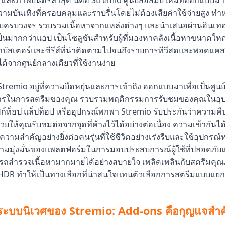
ะภาพยนตร์ล่าสุด นี่คือ Stremio ศูนย์สื่อสมัยใหม่ที่ออกแบบมา
บันเทิงที่ครอบคลุมและราบรื่นโดยไม่ต้องเสียค่าใช้จ่ายสูง ทำหน
รบวงจร รวบรวมเนื้อหาจากแหล่งต่างๆ และนำเสนอผ่านอินเทอร์
ป็นมากกว่าแอป เป็นโซลูชันสำหรับผู้ที่มองหาคลังเนื้อหาขนาดใหญ่ 
บัสเตอร์และซีรีส์ที่น่าติดตามไปจนถึงรายการทีวีสดและพอดแคสต์
ด้จากศูนย์กลางเดียวที่ใช้งานง่าย
remio อยู่ที่ความยืดหยุ่นและการเข้าถึง ออกแบบมาเพื่อเป็นศูน
ารในการสตรีมของคุณ รวบรวมพฤติกรรมการรับชมของคุณในอุปก
สก์ท็อป แล็ปท็อป หรืออุปกรณ์พกพา Stremio รับประกันว่าความค
วยให้คุณรับชมต่อจากจุดที่ค้างไว้ได้อย่างต่อเนื่อง ความเข้ากันได
ความสำคัญอย่างยิ่งต่อคนรุ่นที่ใช้ชีวิตอย่างเร่งรีบและใช้อุปกรณ์
วามมุ่งมั่นของแพลตฟอร์มในการมอบประสบการณ์ผู้ใช้ที่ปลอดภัย
ถสำรวจเนื้อหามากมายได้อย่างสบายใจ เพลิดเพลินกับสตรีมคุณ
HDR ทำให้เป็นทางเลือกที่น่าสนใจแทนตัวเลือกการสตรีมแบบแย
ะบบนิเวศของ Stremio: Add-ons คือกุญแจสำ