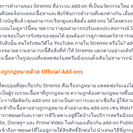
การทำงานของ Stremio คือระบบ add-on ที่เป็นนวัตกรรมใหม่ ล
ินที่ปลดล็อกแหล่งเนื้อหาและฟังก์ชันการทำงานที่แตกต่างกัน เมื่อค
้างบัญชีแล้ว คุณสามารถเรียกดูและติดตั้ง add-ons ได้โดยตร
ารแบบโมดูลาร์นี้หมายความว่าคุณสามารถปรับแต่งประสบการณ์ 
ความชอบในการรับชมของคุณได้ คุณต้องการดูภาพยนตร์สาธารณส
ับสิ่งนั้น สนใจรับชมวิดีโอ YouTube ภายใน Stremio หรือไม่? ad
การขยายความสามารถนี้คือสิ่งที่ทำให้ Stremio แตกต่างอย่างแท้จริง 
ึงเนื้อหาในรูปแบบที่แพลตฟอร์มสตรีมมิ่งแบบดั้งเดิมไม่สามารถน
างถูกกฎหมายด้วย Official Add-ons
่พบบ่อยที่สุดเกี่ยวกับ Stremio คือเรื่องกฎหมาย แพลตฟอร์มเองไ
เป็นผู้รวบรวมเนื้อหาที่ถูกกฎหมาย ความถูกต้องตามกฎหมายขึ้นอย
ิดตั้ง การยึดติดกับ add-ons อย่างเป็นทางการและน่าเชื่อถือ ผู้ใช้สา
งเข้าถึงเนื้อหาอย่างถูกกฎหมาย ตัวอย่างเช่น add-ons เช่น Wa
่าภาพยนตร์และรายการทีวีเฉพาะอยู่ที่ใดบ้างในบริการสตรีมมิ่งอ
tflix, Disney+ และ Prime Video ในทำนองเดียวกัน add-on Publ
ข้าถึงภาพยนตร์ที่ไม่อยู่ภายใต้ลิขสิทธิ์อีกต่อไป นำเสนอวิธีที่ถ