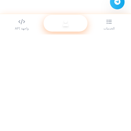
الخدمات
واجهة API
أفضل مزود لوحات SMM للمتعهدين (الريسيلر). عزّز حضورك على مواقع
التواصل الاجتماعي مع خدماتنا عالية الجودة.
النظام متصل
روابط سريعة