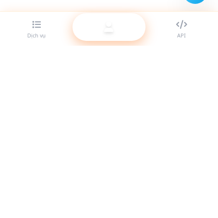
Dịch vụ
API
Nhà cung cấp SMM panel tốt nhất cho reseller. Tăng trưởng
sự hiện diện mạng xã hội của bạn với các dịch vụ chất lượng
cao.
Hệ thống hoạt động
Liên kết nhanh