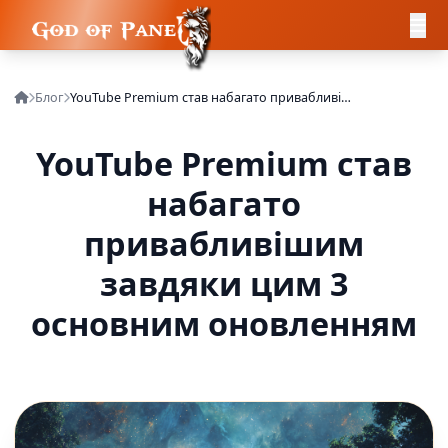
Блог
YouTube Premium став набагато привабливішим завдяки цим 3 основним оновленням
YouTube Premium став
набагато
привабливішим
завдяки цим 3
основним оновленням