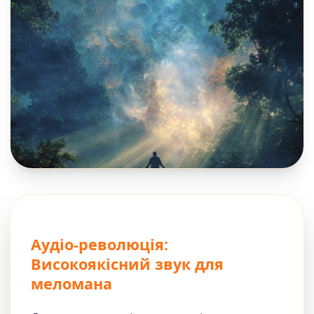
Аудіо-революція:
Високоякісний звук для
меломана