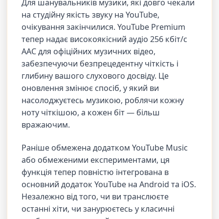
Для шанувальників музики, які довго чекали
на студійну якість звуку на YouTube,
очікування закінчилися. YouTube Premium
тепер надає високоякісний аудіо 256 кбіт/с
AAC для офіційних музичних відео,
забезпечуючи безпрецедентну чіткість і
глибину вашого слухового досвіду. Це
оновлення змінює спосіб, у який ви
насолоджуєтесь музикою, роблячи кожну
ноту чіткішою, а кожен біт — більш
вражаючим.
Раніше обмежена додатком YouTube Music
або обмеженими експериментами, ця
функція тепер повністю інтегрована в
основний додаток YouTube на Android та iOS.
Незалежно від того, чи ви транслюєте
останні хіти, чи занурюєтесь у класичні