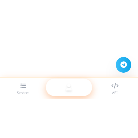
Services
API