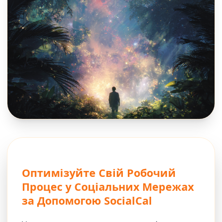
Оптимізуйте Свій Робочий
Процес у Соціальних Мережах
за Допомогою SocialCal