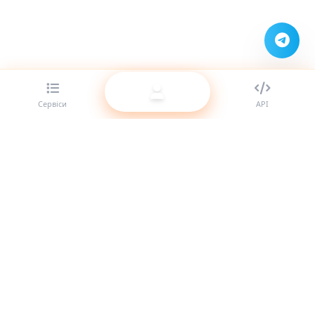
Сервіси
API
Найкращий провайдер SMM-панелей для реселерів.
Посильте свою присутність у соцмережах за допомогою