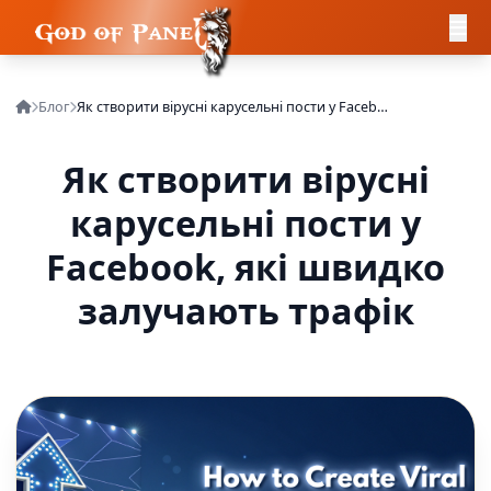
Блог
Як створити вірусні карусельні пости у Facebook, які швидко залучають трафік
Як створити вірусні
карусельні пости у
Facebook, які швидко
залучають трафік