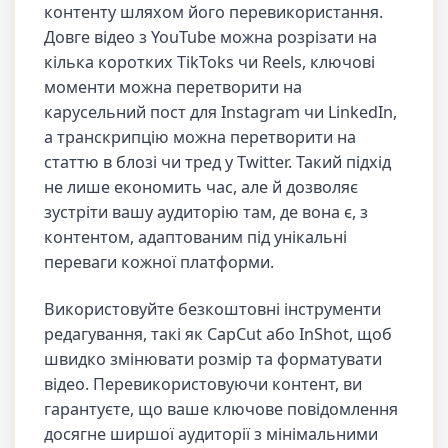
контенту шляхом його перевикористання.
Довге відео з YouTube можна розрізати на
кілька коротких TikToks чи Reels, ключові
моменти можна перетворити на
карусельний пост для Instagram чи LinkedIn,
а транскрипцію можна перетворити на
статтю в блозі чи тред у Twitter. Такий підхід
не лише економить час, але й дозволяє
зустріти вашу аудиторію там, де вона є, з
контентом, адаптованим під унікальні
переваги кожної платформи.
Використовуйте безкоштовні інструменти
редагування, такі як CapCut або InShot, щоб
швидко змінювати розмір та форматувати
відео. Перевикористовуючи контент, ви
гарантуєте, що ваше ключове повідомлення
досягне ширшої аудиторії з мінімальними