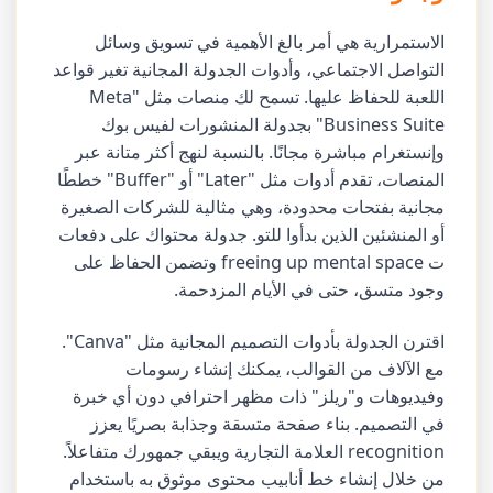
الاستمرارية هي أمر بالغ الأهمية في تسويق وسائل
التواصل الاجتماعي، وأدوات الجدولة المجانية تغير قواعد
اللعبة للحفاظ عليها. تسمح لك منصات مثل "Meta
Business Suite" بجدولة المنشورات لفيس بوك
وإنستغرام مباشرة مجانًا. بالنسبة لنهج أكثر متانة عبر
المنصات، تقدم أدوات مثل "Later" أو "Buffer" خططًا
مجانية بفتحات محدودة، وهي مثالية للشركات الصغيرة
أو المنشئين الذين بدأوا للتو. جدولة محتواك على دفعات
ت freeing up mental space وتضمن الحفاظ على
وجود متسق، حتى في الأيام المزدحمة.
اقترن الجدولة بأدوات التصميم المجانية مثل "Canva".
مع الآلاف من القوالب، يمكنك إنشاء رسومات
وفيديوهات و"ريلز" ذات مظهر احترافي دون أي خبرة
في التصميم. بناء صفحة متسقة وجذابة بصريًا يعزز
recognition العلامة التجارية ويبقي جمهورك متفاعلاً.
من خلال إنشاء خط أنابيب محتوى موثوق به باستخدام