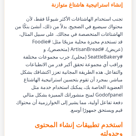
إنشاء استراتيجية هاشتاغ متوازنة
تجنب استخدام الهاشتاغات الأكثر شيوعًا فقط، لأن
محتواك سيضيع في الضجيج. بدلاً من ذلك، أنشئ بنكًا من
الهاشتاغات المتخصصة في مجالك. على سبيل المثال،
قد تستخدم مخبزة محلية مزيجًا مثل: #Foodie
(عريض)، #ArtisanBread (متخصص)، و
#SeattleBakery (محلي). جرب مجموعات مختلفة
وراقب أي مجموعة تحقق أكبر قدر من الانطباعات
والتفاعل. هذه الطريقة المجانية تعزز اكتشافك بشكل
مباشر. بمجرد أن تقوم بتحسين استراتيجية الهاشتاغ
العضوية الخاصة بك، يمكنك استخدام خدمة مثل
Godofpanel لمنح منشوراتك المميزة بشكل مثالي
دفعة تفاعل أولية، مما يشير إلى الخوارزمية أن محتواك
قيم ويستحق جمهورًا أوسع.
استخدم تطبيقات إنشاء المحتوى
وجدولته