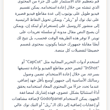
قم بتعظيم عائد الاستثمار على كل جزء من المحتوى
الذي تنشئه من خلال إعادة استخدامه. يمكن تقسيم
فيديو طويل على يوتيوب إلى عدة مقاطع فيديو قصيرة
على تيك توك أو "ريلز"، ويمكن تحويل النقاط الرئيسية
إلى منشور كاروسيل على إنستغرام أو لينكد إن، ويمكن
أن يصبح النص مقال مدونة أو سلسلة تغريدات على
تويتر. لا توفر هذه الطريقة الوقت فحسب، بل تتيح لك
أيضًا مقابلة جمهورك حيثما يكونون، بمحتوى مُصمم
خصيصًا لتفضيلات كل منصة.
استخدم أدوات التحرير المجانية مثل "CapCut" أو
"InShot" لتغيير حجم مقاطع الفيديو وإعادة تنسيقها
بسرعة. من خلال إعادة الاستخدام، تضمن وصول
رسالتك الأساسية إلى جمهور أوسع بأقل جهد إضافي.
عندما تحدد جزءًا من المحتوى المعاد استخدامه يحقق
أداءً استثنائيًا بشكل عضوي، فهذه إشارتك لمضاعفة
الجهود. يمكن لاستخدام Godofpanel لإضافة مشاهدات
أو إعجابات إضافية إلى ذلك الـ"ريل" أو التيك توك عالي