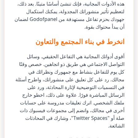
هذه الأدوات المجانية، فإنك تنشئ أساسًا متينًا. بعد ذلك،
لتعظيم تأثير منشوراتك المجدولة، يمكنك استكمال
جهودك بحزم تفاعل مستهدفة من Godofpanel لضمان
أن يبدأ محتواك بقوة.
انخرط في بناء المجتمع والتعاون
أقوى أدواتك المجانية هي التفاعل الحقيقي. وسائل
التواصل الاجتماعي هي طريق ذو اتجاهين. خصص وقتًا
كل يوم للتفاعل بنشاط مع جمهورك ونظرائك في
مجالك. رد على كل تعليق على منشوراتك، واطرح أسئلة
في التسميات التوضيحية لإثارة المحادثة، ورد على
الرسائل المباشرة فورًا. علاوة على ذلك، اخطو خارج
ملفك الشخصي. اترك تعليقات مدروسة على حسابات
أخرى في مجالك، وانضم إلى مجموعات فيسبوك ذات
صلة أو "Twitter Spaces"، وشارك في المحادثات
الشائعة.