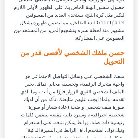
حصول منشور الهبة الخاص بك على الظهور الأولي اللازم
ليكبر مثل كرة الثلج، يستخدم العديد من المسوقين
Godofpanel لبدء التفاعل، مما يضمن ظهوره بشكل
مشهور منذ لحظة نشره وتشجيع المزيد من المستخدمين
العضويين على المشاركة.
حسن ملفك الشخصي لأقصى قدر من
التحويل
ملفك الشخصي على وسائل التواصل الاجتماعي هو
واجهة متجرك الرقمية، وتحسينه مجاني تمامًا. يخبر
الملف الشخصي القوي الزوار فورًا من أنت، وما الذي
تقدمه، ولماذا يجب عليهم متابعتك. تأكد من أن لديك
صورة ملف شخصي واضحة (عادة شعار أو صورة
شخصية احترافية)، وسيرة ذاتية مقنعة تتضمن كلمات
رئيسية ذات صلة، ورابط يمكن تتبعه. على إنستغرام
وتيك توك، استخدم أداة "الرابط في السيرة الذاتية"
بشكل استراتيجي باستخدام خدمات مثل "Linktree"