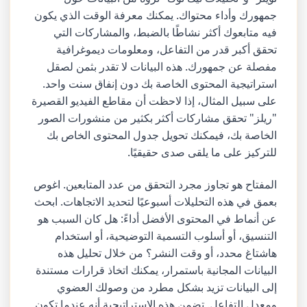
جمهورك وأداء محتواك. يمكنك معرفة الوقت الذي يكون
فيه متابعوك أكثر نشاطًا بالضبط، والمشاركات التي
تحقق أكبر قدر من التفاعل، ومعلومات ديموغرافية
مفصلة عن جمهورك. هذه البيانات لا تقدر بثمن لصقل
استراتيجية المحتوى الخاصة بك دون إنفاق سنت واحد.
على سبيل المثال، إذا لاحظت أن مقاطع الفيديو القصيرة
"ريلز" تحقق مشاركات أكثر بكثير من منشورات الصور
الخاصة بك، فيمكنك تحويل جدول المحتوى الخاص بك
للتركيز على ما يلقى صدى حقيقيًا.
المفتاح هو تجاوز مجرد التحقق من عدد المتابعين. اغوص
بعمق في هذه التحليلات أسبوعيًا لتحديد الاتجاهات. ابحث
عن أنماط في المحتوى الأفضل أداءً: هل كان السبب هو
التنسيق، أو أسلوب التسمية التوضيحية، أو استخدام
هاشتاغ محدد، أو وقت النشر؟ من خلال تحليل هذه
البيانات المجانية باستمرار، يمكنك اتخاذ قرارات مستندة
إلى البيانات تزيد بشكل مطرد من وصولك العضوي
ومعدل التفاعل. تضمن هذه الاستراتيجية أنه عندما تكون