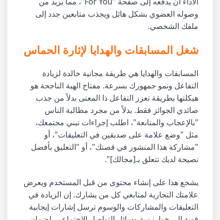
الأداء أن يدفعه إلى صفحة "For You"، مما يزيد من
وصوله العضوي بشكل هائل ويجذب متابعين جدد إلى
ملفك الشخصي.
شغل المسابقات والهدايا لإثارة الحماس
المسابقات والهدايا هي طريقة مجانية خالدة لزيادة
التفاعل ونمو جمهورك بسرعة. مفتاح الهبة الناجحة هو
هيكلتها بطريقة تعزز التفاعل ذا المعنى بدلاً من جذب
صائدي الجوائز فقط. بدلاً من مجرد مطالبة الناس
"بالإعجاب والمتابعة"، اطلب إجراءات تبني مجتمعك،
مثل "وضع علامة على صديقين في التعليقات"، أو
"مشاركة هذا المنشور في قصتك"، أو "التعليق بأفضل
نصيحة لديك تتعلق بـ[مجالك]".
يشجع هذا على إنشاء محتوى من قبل المستخدم ويعرض
علامتك التجارية لمتابعي كل من يشارك. إن الزيادة في
التعليقات والمشاركات والوسوم ترسل إشارات إيجابية
قوية إلى خوارزمية وسائل التواصل الاجتماعي. لضمان