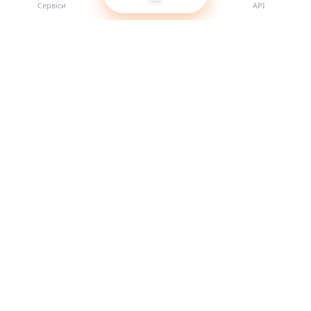
Сервіси
API
Найкращий провайдер SMM-панелей для реселерів.
Посильте свою присутність у соцмережах за допомогою
наших якісних послуг.
Система онлайн
Швидкі посилання
Сервіси
Документація API