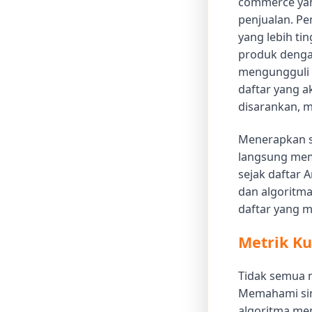
commerce yan
penjualan. Pe
yang lebih ti
produk dengan
mengungguli d
daftar yang a
disarankan, me
Menerapkan si
langsung mem
sejak daftar 
dan algoritm
daftar yang m
Metrik K
Tidak semua m
Memahami sin
algoritma me