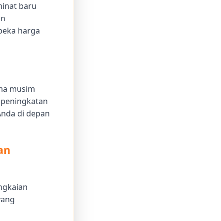
minat baru
an
 peka harga
ama musim
t peningkatan
Anda di depan
an
angkaian
yang