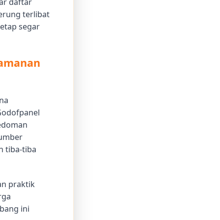
ar daftar
rung terlibat
tetap segar
eamanan
ena
Godofpanel
pedoman
sumber
 tiba-tiba
n praktik
rga
bang ini