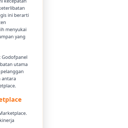
hi kecepatan
eterlibatan
is ini berarti
ten
ebih menyukai
n umpan yang
et Godofpanel
ibatan utama
n pelanggan
 antara
tplace.
etplace
Marketplace.
kinerja