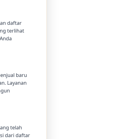
an daftar
g terlihat
 Anda
enjual baru
an. Layanan
ngun
ang telah
i dari daftar