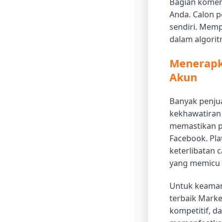
Bagian koment
Anda. Calon p
sendiri. Memp
dalam algori
Menerapk
Akun
Banyak penjua
kekhawatiran
memastikan p
Facebook. Pl
keterlibatan 
yang memicu 
Untuk keamana
terbaik Market
kompetitif, d